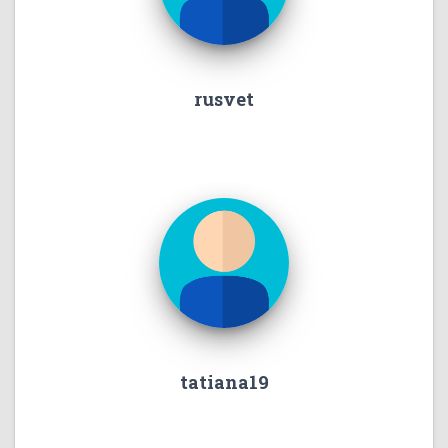
rusvet
tatiana19