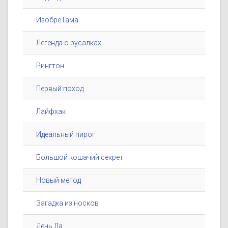
ИзобреТама
Легенда о русалках
Рингтон
Первый поход
Лайфхак
Идеальный пирог
Большой кошачий секрет
Новый метод
Загадка из носков
День Да