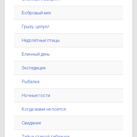
Бобровый мех
Грызу, целую!
Недолётные птицы
Блинный день
Экспедиция
Рыбалка
Ночные гости
Когда маме не поётся
Свидание
Тайна старой таблички