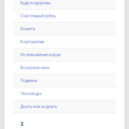
Будьте здоровы
Счастливый рубль
Комета
Корпоратив
Исчезновение коров
Всё всключено
Подмена
Лесной дух
Доить или не доить
2