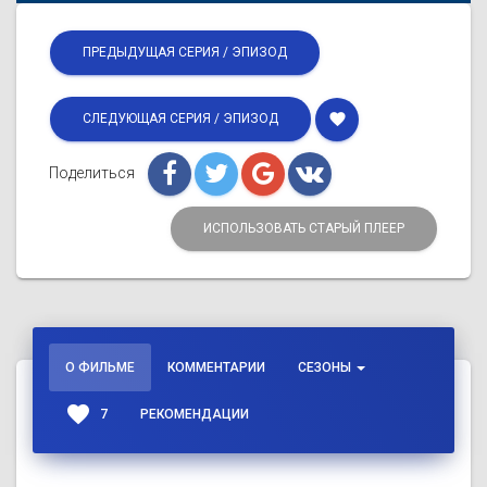
ПРЕДЫДУЩАЯ СЕРИЯ / ЭПИЗОД
favorite
СЛЕДУЮЩАЯ СЕРИЯ / ЭПИЗОД
Поделиться
ИСПОЛЬЗОВАТЬ СТАРЫЙ ПЛЕЕР
О ФИЛЬМЕ
КОММЕНТАРИИ
СЕЗОНЫ
favorite
7
РЕКОМЕНДАЦИИ