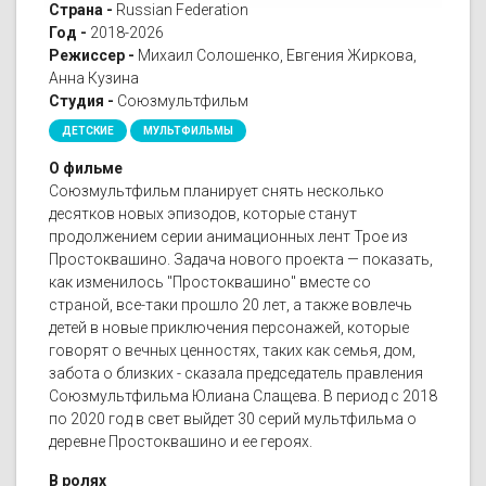
Страна -
Russian Federation
Год -
2018-2026
Режиссер -
Михаил Солошенко, Евгения Жиркова,
Анна Кузина
Студия -
Союзмультфильм
ДЕТСКИЕ
МУЛЬТФИЛЬМЫ
О фильме
Союзмультфильм планирует снять несколько
десятков новых эпизодов, которые станут
продолжением серии анимационных лент Трое из
Простоквашино. Задача нового проекта — показать,
как изменилось "Простоквашино" вместе со
страной, все-таки прошло 20 лет, а также вовлечь
детей в новые приключения персонажей, которые
говорят о вечных ценностях, таких как семья, дом,
забота о близких - сказала председатель правления
Союзмультфильма Юлиана Слащева. В период с 2018
по 2020 год в свет выйдет 30 серий мультфильма о
деревне Простоквашино и ее героях.
В ролях