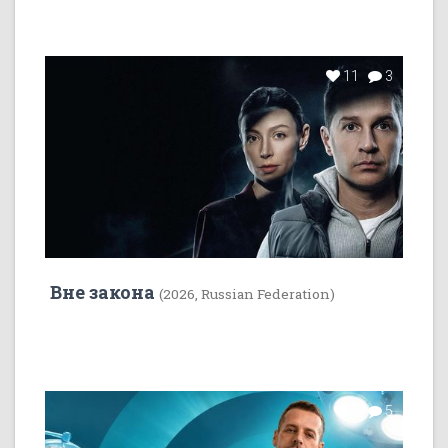
11
3
Вне закона
(2026, Russian Federation)
7
5