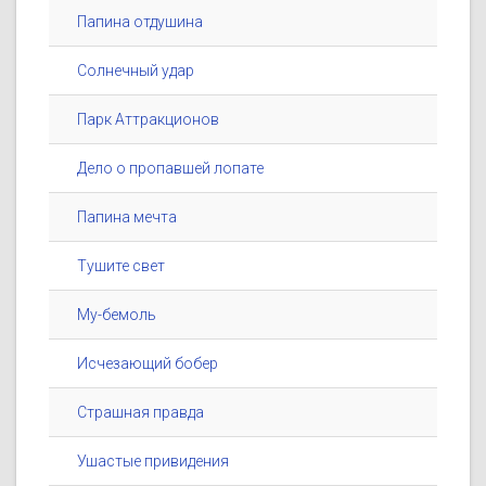
Папина отдушина
Солнечный удар
Парк Аттракционов
Дело о пропавшей лопате
Папина мечта
Тушите свет
Му-бемоль
Исчезающий бобер
Страшная правда
Ушастые привидения