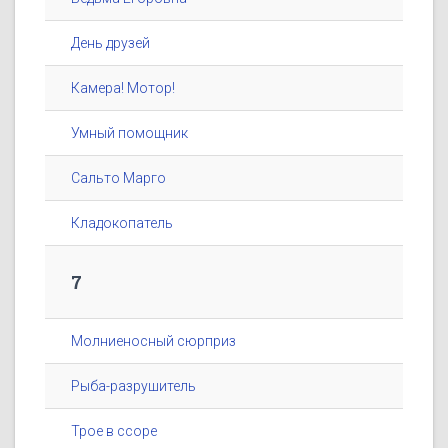
День друзей
Камера! Мотор!
Умный помощник
Сальто Марго
Кладокопатель
7
Молниеносный сюрприз
Рыба-разрушитель
Трое в ссоре