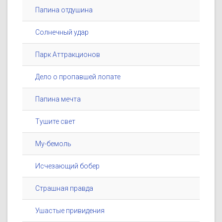
Папина отдушина
Солнечный удар
Парк Аттракционов
Дело о пропавшей лопате
Папина мечта
Тушите свет
Му-бемоль
Исчезающий бобер
Страшная правда
Ушастые привидения