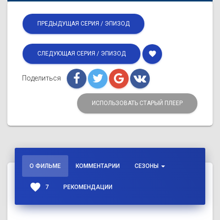
ПРЕДЫДУЩАЯ СЕРИЯ / ЭПИЗОД
favorite
СЛЕДУЮЩАЯ СЕРИЯ / ЭПИЗОД
Поделиться
ИСПОЛЬЗОВАТЬ СТАРЫЙ ПЛЕЕР
О ФИЛЬМЕ
КОММЕНТАРИИ
СЕЗОНЫ
favorite
7
РЕКОМЕНДАЦИИ