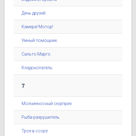
День друзей
Камера! Мотор!
Умный помощник
Сальто Марго
Кладокопатель
7
Молниеносный сюрприз
Рыба-разрушитель
Трое в ссоре