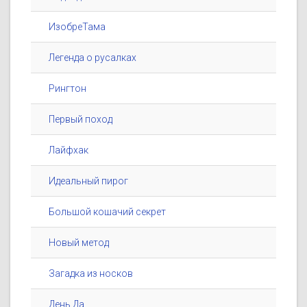
ИзобреТама
Легенда о русалках
Рингтон
Первый поход
Лайфхак
Идеальный пирог
Большой кошачий секрет
Новый метод
Загадка из носков
День Да