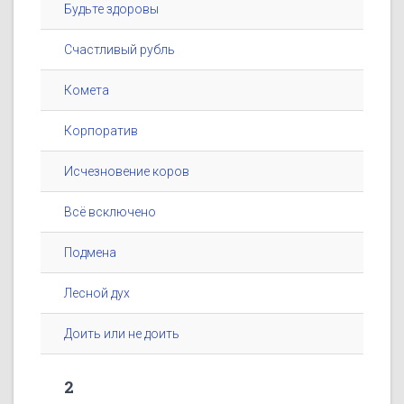
Будьте здоровы
Счастливый рубль
Комета
Корпоратив
Исчезновение коров
Всё всключено
Подмена
Лесной дух
Доить или не доить
2