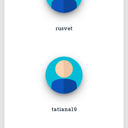
rusvet
tatiana19