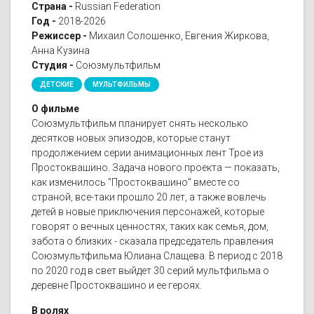
Страна -
Russian Federation
Год -
2018-2026
Режиссер -
Михаил Солошенко, Евгения Жиркова,
Анна Кузина
Студия -
Союзмультфильм
ДЕТСКИЕ
МУЛЬТФИЛЬМЫ
О фильме
Союзмультфильм планирует снять несколько
десятков новых эпизодов, которые станут
продолжением серии анимационных лент Трое из
Простоквашино. Задача нового проекта — показать,
как изменилось "Простоквашино" вместе со
страной, все-таки прошло 20 лет, а также вовлечь
детей в новые приключения персонажей, которые
говорят о вечных ценностях, таких как семья, дом,
забота о близких - сказала председатель правления
Союзмультфильма Юлиана Слащева. В период с 2018
по 2020 год в свет выйдет 30 серий мультфильма о
деревне Простоквашино и ее героях.
В ролях