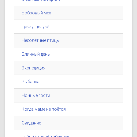
Бобровый мех
Грызу, целую!
Недолётные птицы
Блинный день
Экспедиция
Рыбалка
Ночные гости
Когда маме не поётся
Свидание
Тайна старой таблички