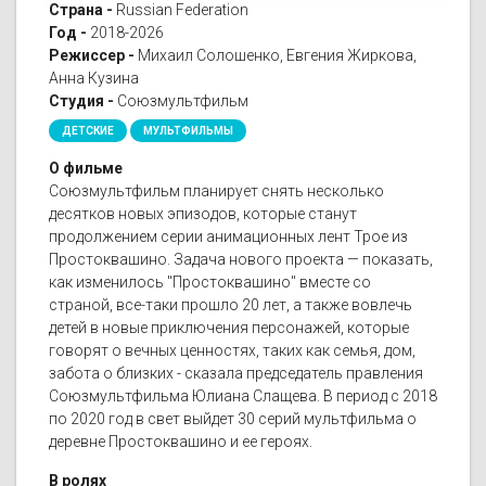
Страна -
Russian Federation
Год -
2018-2026
Режиссер -
Михаил Солошенко, Евгения Жиркова,
Анна Кузина
Студия -
Союзмультфильм
ДЕТСКИЕ
МУЛЬТФИЛЬМЫ
О фильме
Союзмультфильм планирует снять несколько
десятков новых эпизодов, которые станут
продолжением серии анимационных лент Трое из
Простоквашино. Задача нового проекта — показать,
как изменилось "Простоквашино" вместе со
страной, все-таки прошло 20 лет, а также вовлечь
детей в новые приключения персонажей, которые
говорят о вечных ценностях, таких как семья, дом,
забота о близких - сказала председатель правления
Союзмультфильма Юлиана Слащева. В период с 2018
по 2020 год в свет выйдет 30 серий мультфильма о
деревне Простоквашино и ее героях.
В ролях