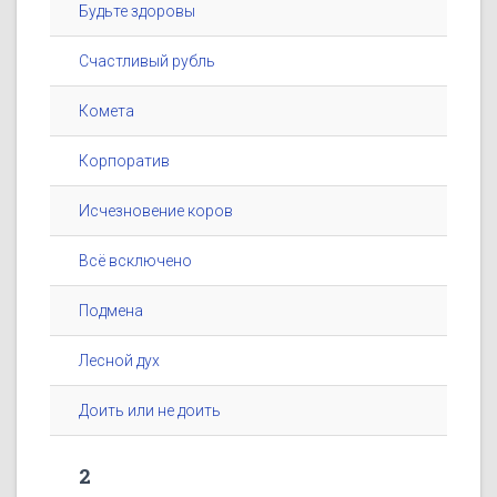
Будьте здоровы
Счастливый рубль
Комета
Корпоратив
Исчезновение коров
Всё всключено
Подмена
Лесной дух
Доить или не доить
2