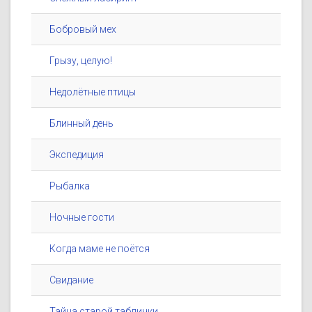
Бобровый мех
Грызу, целую!
Недолётные птицы
Блинный день
Экспедиция
Рыбалка
Ночные гости
Когда маме не поётся
Свидание
Тайна старой таблички