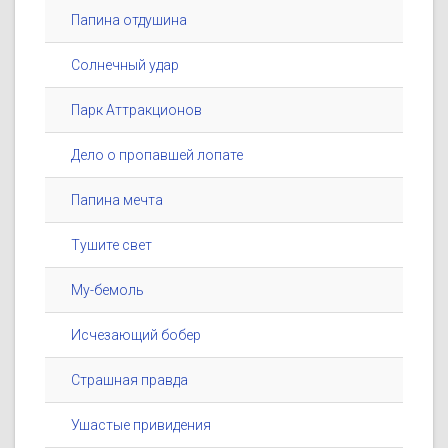
Папина отдушина
Солнечный удар
Парк Аттракционов
Дело о пропавшей лопате
Папина мечта
Тушите свет
Му-бемоль
Исчезающий бобер
Страшная правда
Ушастые привидения