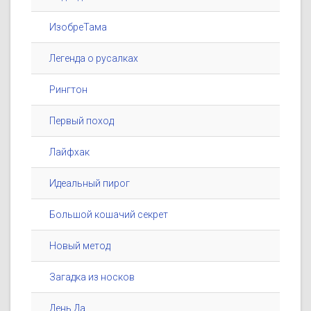
ИзобреТама
Легенда о русалках
Рингтон
Первый поход
Лайфхак
Идеальный пирог
Большой кошачий секрет
Новый метод
Загадка из носков
День Да