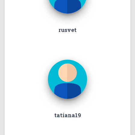
rusvet
tatiana19