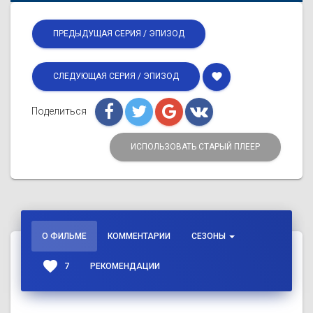
ПРЕДЫДУЩАЯ СЕРИЯ / ЭПИЗОД
favorite
СЛЕДУЮЩАЯ СЕРИЯ / ЭПИЗОД
Поделиться
ИСПОЛЬЗОВАТЬ СТАРЫЙ ПЛЕЕР
О ФИЛЬМЕ
КОММЕНТАРИИ
СЕЗОНЫ
favorite
7
РЕКОМЕНДАЦИИ