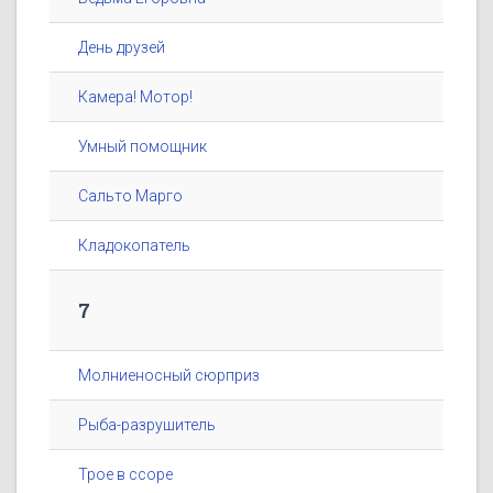
День друзей
Камера! Мотор!
Умный помощник
Сальто Марго
Кладокопатель
7
Молниеносный сюрприз
Рыба-разрушитель
Трое в ссоре