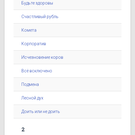
Будьте здоровы
Счастливый рубль
Комета
Корпоратив
Исчезновение коров
Всё всключено
Подмена
Лесной дух
Доить или не доить
2