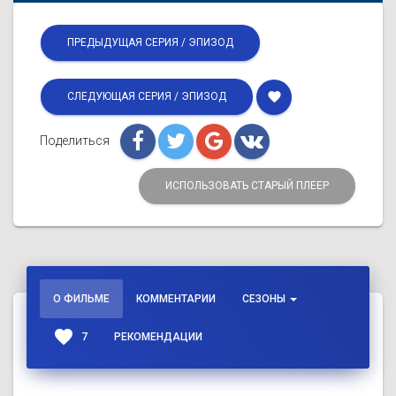
ПРЕДЫДУЩАЯ СЕРИЯ / ЭПИЗОД
favorite
СЛЕДУЮЩАЯ СЕРИЯ / ЭПИЗОД
Поделиться
ИСПОЛЬЗОВАТЬ СТАРЫЙ ПЛЕЕР
О ФИЛЬМЕ
КОММЕНТАРИИ
СЕЗОНЫ
favorite
7
РЕКОМЕНДАЦИИ