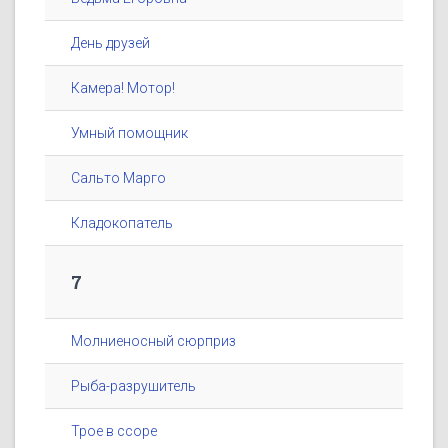
День друзей
Камера! Мотор!
Умный помощник
Сальто Марго
Кладокопатель
7
Молниеносный сюрприз
Рыба-разрушитель
Трое в ссоре