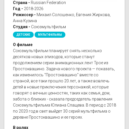
Страна -
Russian Federation
Год -
2018-2026
Режиссер -
Михаил Солошенко, Евгения Жиркова,
Анна Кузина
Студия -
Союзмультфильм
ДЕТСКИЕ
МУЛЬТФИЛЬМЫ
О фильме
Союзмультфильм планирует снять несколько
десятков новых эпизодов, которые станут
продолжением серии анимационных лент Трое из
Простоквашино. Задача нового проекта — показать,
как изменилось "Простоквашино" вместе со
страной, все-таки прошло 20 лет, а также вовлечь
детей в новые приключения персонажей, которые
говорят о вечных ценностях, таких как семья, дом,
забота о близких - сказала председатель правления
Союзмультфильма Юлиана Слащева. В период с 2018
по 2020 год в свет выйдет 30 серий мультфильма о
деревне Простоквашино и ее героях.
В ролях