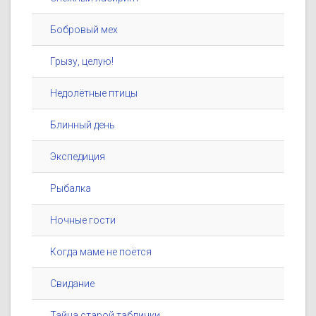
Бобровый мех
Грызу, целую!
Недолётные птицы
Блинный день
Экспедиция
Рыбалка
Ночные гости
Когда маме не поётся
Свидание
Тайна старой таблички