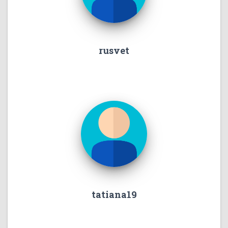
rusvet
tatiana19