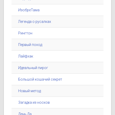
ИзобреТама
Легенда о русалках
Рингтон
Первый поход
Лайфхак
Идеальный пирог
Большой кошачий секрет
Новый метод
Загадка из носков
День Да