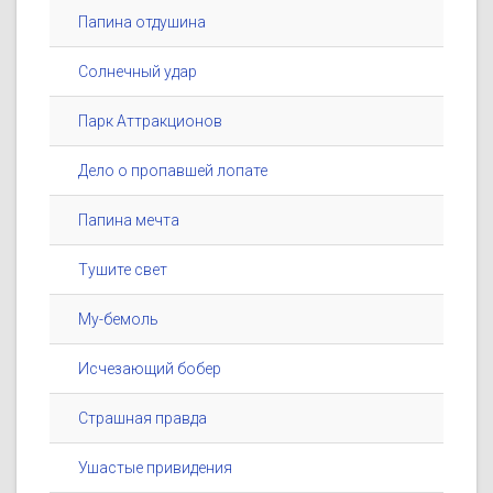
Папина отдушина
Солнечный удар
Парк Аттракционов
Дело о пропавшей лопате
Папина мечта
Тушите свет
Му-бемоль
Исчезающий бобер
Страшная правда
Ушастые привидения