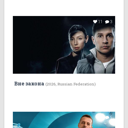
11
3
Вне закона
(2026, Russian Federation)
7
5