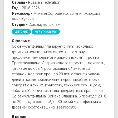
Страна -
Russian Federation
Год -
2018-2026
Режиссер -
Михаил Солошенко, Евгения Жиркова,
Анна Кузина
Студия -
Союзмультфильм
ДЕТСКИЕ
МУЛЬТФИЛЬМЫ
О фильме
Союзмультфильм планирует снять несколько
десятков новых эпизодов, которые станут
продолжением серии анимационных лент Трое из
Простоквашино. Задача нового проекта — показать,
как изменилось "Простоквашино" вместе со
страной, все-таки прошло 20 лет, а также вовлечь
детей в новые приключения персонажей, которые
говорят о вечных ценностях, таких как семья, дом,
забота о близких - сказала председатель правления
Союзмультфильма Юлиана Слащева. В период с 2018
по 2020 год в свет выйдет 30 серий мультфильма о
деревне Простоквашино и ее героях.
В ролях