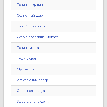
Папина отдушина
Солнечный удар
Парк Аттракционов
Дело о пропавшей лопате
Папина мечта
Тушите свет
Му-бемоль
Исчезающий бобер
Страшная правда
Ушастые привидения