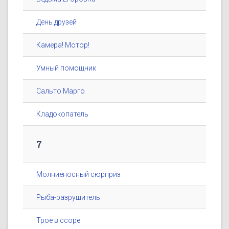
День друзей
Камера! Мотор!
Умный помощник
Сальто Марго
Кладокопатель
7
Молниеносный сюрприз
Рыба-разрушитель
Трое в ссоре