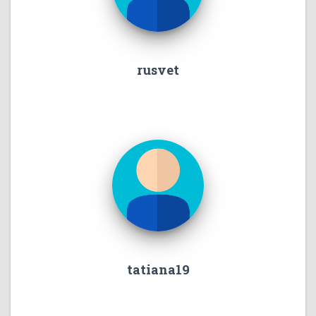
rusvet
tatiana19