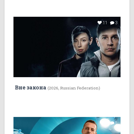
11
3
Вне закона
(2026, Russian Federation)
7
5