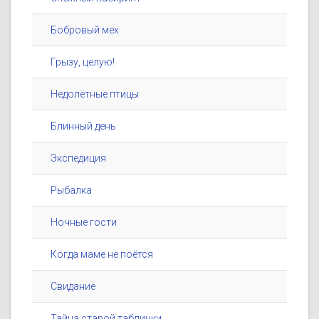
Бобровый мех
Грызу, целую!
Недолётные птицы
Блинный день
Экспедиция
Рыбалка
Ночные гости
Когда маме не поётся
Свидание
Тайна старой таблички