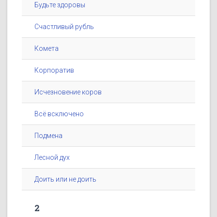
Будьте здоровы
Счастливый рубль
Комета
Корпоратив
Исчезновение коров
Всё всключено
Подмена
Лесной дух
Доить или не доить
2