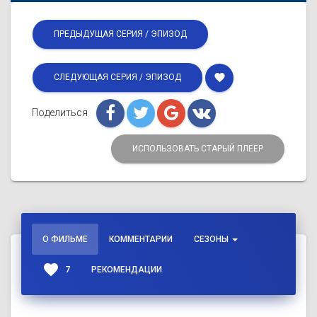
ПРЕДЫДУЩАЯ СЕРИЯ / ЭПИЗОД
favorite
СЛЕДУЮЩАЯ СЕРИЯ / ЭПИЗОД
Поделиться
ИСПОЛЬЗОВАТЬ СТАРЫЙ ПЛЕЕР
О ФИЛЬМЕ
КОММЕНТАРИИ
СЕЗОНЫ
favorite
7
РЕКОМЕНДАЦИИ