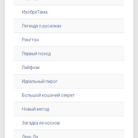
ИзобреТама
Легенда о русалках
Рингтон
Первый поход
Лайфхак
Идеальный пирог
Большой кошачий секрет
Новый метод
Загадка из носков
День Да