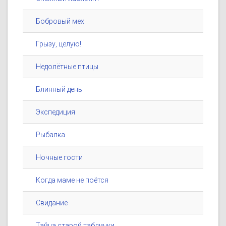
Бобровый мех
Грызу, целую!
Недолётные птицы
Блинный день
Экспедиция
Рыбалка
Ночные гости
Когда маме не поётся
Свидание
Тайна старой таблички