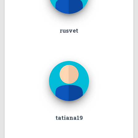
rusvet
tatiana19