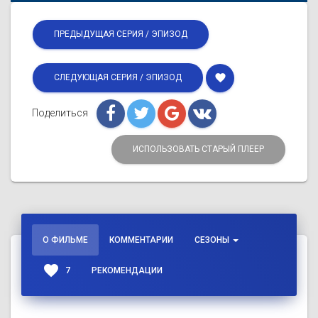
ПРЕДЫДУЩАЯ СЕРИЯ / ЭПИЗОД
favorite
СЛЕДУЮЩАЯ СЕРИЯ / ЭПИЗОД
Поделиться
ИСПОЛЬЗОВАТЬ СТАРЫЙ ПЛЕЕР
О ФИЛЬМЕ
КОММЕНТАРИИ
СЕЗОНЫ
favorite
7
РЕКОМЕНДАЦИИ