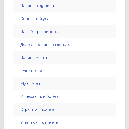
Папина отдушина
Солнечный удар
Парк Аттракционов
Дело о пропавшей лопате
Папина мечта
Тушите свет
Му-бемоль
Исчезающий бобер
Страшная правда
Ушастые привидения