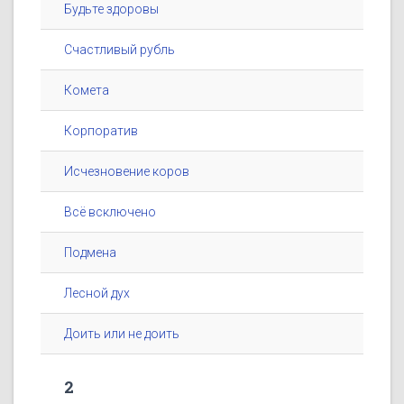
Будьте здоровы
Счастливый рубль
Комета
Корпоратив
Исчезновение коров
Всё всключено
Подмена
Лесной дух
Доить или не доить
2