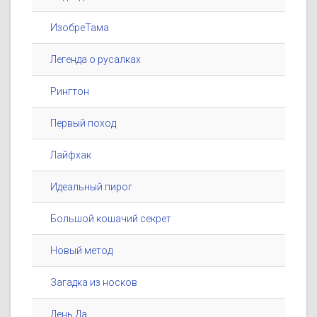
ИзобреТама
Легенда о русалках
Рингтон
Первый поход
Лайфхак
Идеальный пирог
Большой кошачий секрет
Новый метод
Загадка из носков
День Да