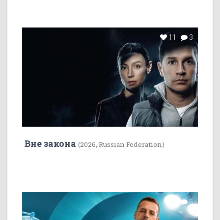
11
3
Вне закона
(2026, Russian Federation)
7
5