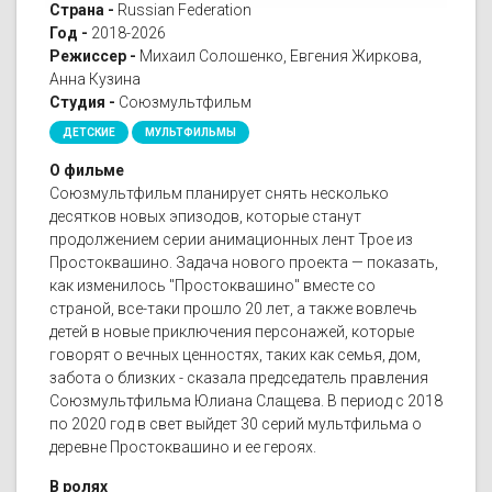
Страна -
Russian Federation
Год -
2018-2026
Режиссер -
Михаил Солошенко, Евгения Жиркова,
Анна Кузина
Студия -
Союзмультфильм
ДЕТСКИЕ
МУЛЬТФИЛЬМЫ
О фильме
Союзмультфильм планирует снять несколько
десятков новых эпизодов, которые станут
продолжением серии анимационных лент Трое из
Простоквашино. Задача нового проекта — показать,
как изменилось "Простоквашино" вместе со
страной, все-таки прошло 20 лет, а также вовлечь
детей в новые приключения персонажей, которые
говорят о вечных ценностях, таких как семья, дом,
забота о близких - сказала председатель правления
Союзмультфильма Юлиана Слащева. В период с 2018
по 2020 год в свет выйдет 30 серий мультфильма о
деревне Простоквашино и ее героях.
В ролях