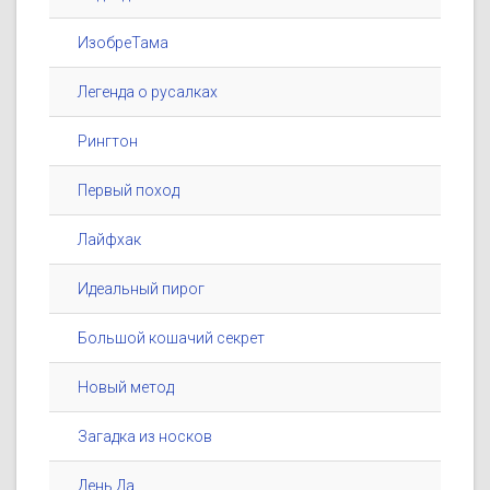
ИзобреТама
Легенда о русалках
Рингтон
Первый поход
Лайфхак
Идеальный пирог
Большой кошачий секрет
Новый метод
Загадка из носков
День Да