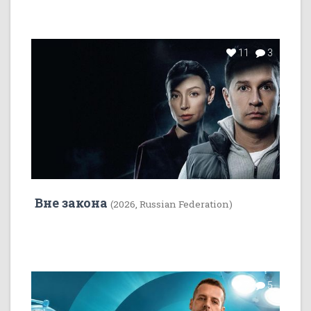
11
3
Вне закона
(2026, Russian Federation)
7
5