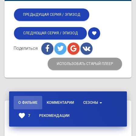
ПРЕДЫДУЩАЯ СЕРИЯ / ЭПИЗОД
favorite
СЛЕДУЮЩАЯ СЕРИЯ / ЭПИЗОД
Поделиться
ИСПОЛЬЗОВАТЬ СТАРЫЙ ПЛЕЕР
О ФИЛЬМЕ
КОММЕНТАРИИ
СЕЗОНЫ
favorite
7
РЕКОМЕНДАЦИИ