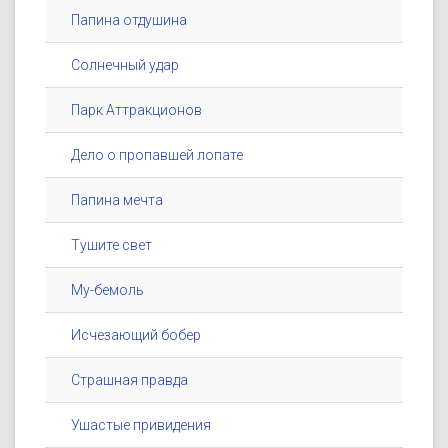
Папина отдушина
Солнечный удар
Парк Аттракционов
Дело о пропавшей лопате
Папина мечта
Тушите свет
Му-бемоль
Исчезающий бобер
Страшная правда
Ушастые привидения