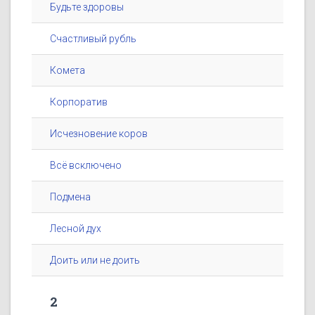
Будьте здоровы
Счастливый рубль
Комета
Корпоратив
Исчезновение коров
Всё всключено
Подмена
Лесной дух
Доить или не доить
2