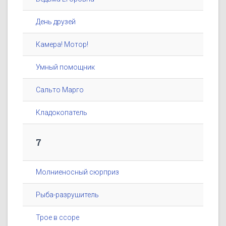
День друзей
Камера! Мотор!
Умный помощник
Сальто Марго
Кладокопатель
7
Молниеносный сюрприз
Рыба-разрушитель
Трое в ссоре