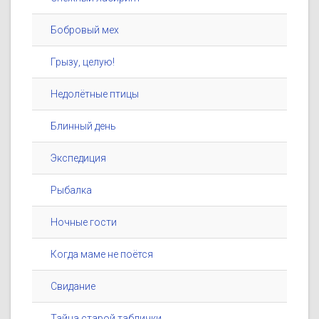
Бобровый мех
Грызу, целую!
Недолётные птицы
Блинный день
Экспедиция
Рыбалка
Ночные гости
Когда маме не поётся
Свидание
Тайна старой таблички