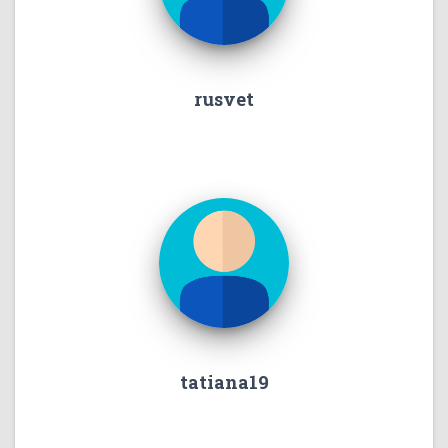
rusvet
tatiana19