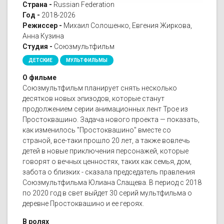
Страна -
Russian Federation
Год -
2018-2026
Режиссер -
Михаил Солошенко, Евгения Жиркова,
Анна Кузина
Студия -
Союзмультфильм
ДЕТСКИЕ
МУЛЬТФИЛЬМЫ
О фильме
Союзмультфильм планирует снять несколько
десятков новых эпизодов, которые станут
продолжением серии анимационных лент Трое из
Простоквашино. Задача нового проекта — показать,
как изменилось "Простоквашино" вместе со
страной, все-таки прошло 20 лет, а также вовлечь
детей в новые приключения персонажей, которые
говорят о вечных ценностях, таких как семья, дом,
забота о близких - сказала председатель правления
Союзмультфильма Юлиана Слащева. В период с 2018
по 2020 год в свет выйдет 30 серий мультфильма о
деревне Простоквашино и ее героях.
В ролях