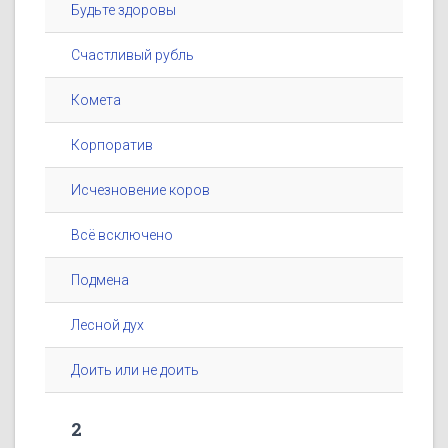
Будьте здоровы
Счастливый рубль
Комета
Корпоратив
Исчезновение коров
Всё всключено
Подмена
Лесной дух
Доить или не доить
2