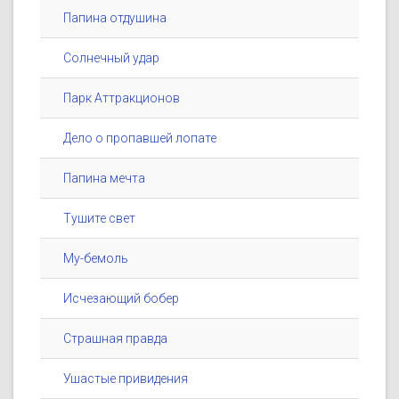
Папина отдушина
Солнечный удар
Парк Аттракционов
Дело о пропавшей лопате
Папина мечта
Тушите свет
Му-бемоль
Исчезающий бобер
Страшная правда
Ушастые привидения