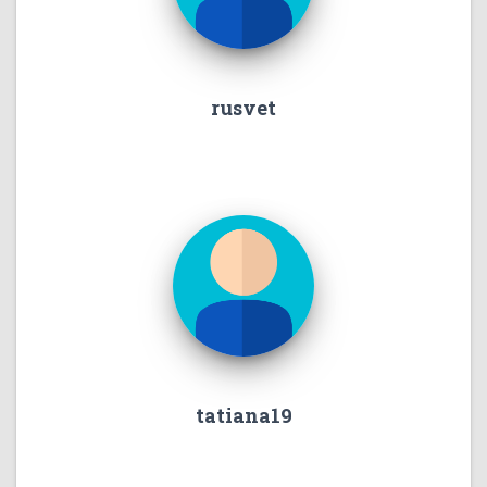
rusvet
tatiana19