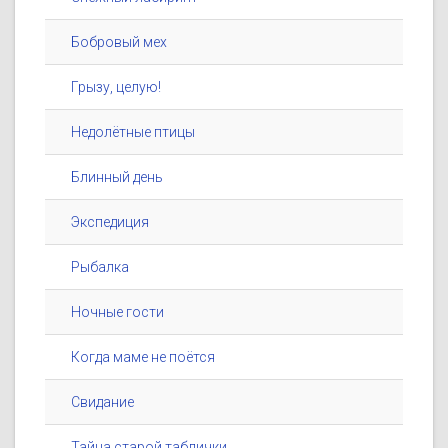
Бобровый мех
Грызу, целую!
Недолётные птицы
Блинный день
Экспедиция
Рыбалка
Ночные гости
Когда маме не поётся
Свидание
Тайна старой таблички