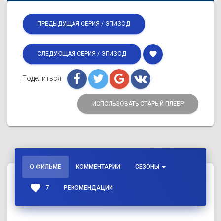
ПРЕДЫДУЩАЯ СЕРИЯ / ЭПИЗОД
favorite
СЛЕДУЮЩАЯ СЕРИЯ / ЭПИЗОД
Поделиться
ИСПОЛЬЗОВАТЬ СТАРЫЙ ПЛЕЕР
О ФИЛЬМЕ
КОММЕНТАРИИ
СЕЗОНЫ
favorite
7
РЕКОМЕНДАЦИИ