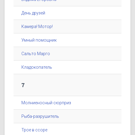
День друзей
Камера! Мотор!
Умный помощник
Сальто Марго
Кладокопатель
7
Молниеносный сюрприз
Рыба-разрушитель
Трое в ссоре