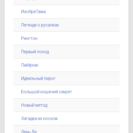
ИзобреТама
Легенда о русалках
Рингтон
Первый поход
Лайфхак
Идеальный пирог
Большой кошачий секрет
Новый метод
Загадка из носков
День Да