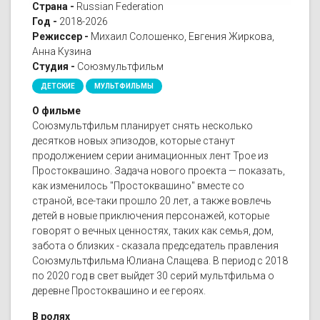
Страна -
Russian Federation
Год -
2018-2026
Режиссер -
Михаил Солошенко, Евгения Жиркова,
Анна Кузина
Студия -
Союзмультфильм
ДЕТСКИЕ
МУЛЬТФИЛЬМЫ
О фильме
Союзмультфильм планирует снять несколько
десятков новых эпизодов, которые станут
продолжением серии анимационных лент Трое из
Простоквашино. Задача нового проекта — показать,
как изменилось "Простоквашино" вместе со
страной, все-таки прошло 20 лет, а также вовлечь
детей в новые приключения персонажей, которые
говорят о вечных ценностях, таких как семья, дом,
забота о близких - сказала председатель правления
Союзмультфильма Юлиана Слащева. В период с 2018
по 2020 год в свет выйдет 30 серий мультфильма о
деревне Простоквашино и ее героях.
В ролях