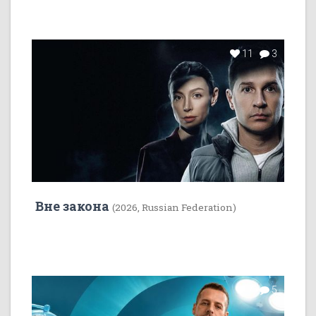
11
3
Вне закона
(2026, Russian Federation)
7
5