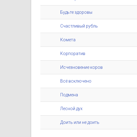
Будьте здоровы
Счастливый рубль
Комета
Корпоратив
Исчезновение коров
Всё всключено
Подмена
Лесной дух
Доить или не доить