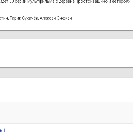
ыйдет 30 серий мультфильма о деревне Простоквашино и ее героях.
ин, Гарик Сукачёв, Алексей Онежен
ь 1