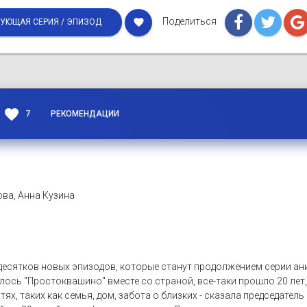
Поделиться
favorite
УЮЩАЯ СЕРИЯ / ЭПИЗОД
favorite
7
РЕКОМЕНДАЦИИ
ва, Анна Кузина
есятков новых эпизодов, которые станут продолжением серии ан
лось "Простоквашино" вместе со страной, все-таки прошло 20 лет
тях, таких как семья, дом, забота о близких - сказала председат