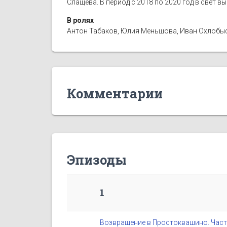
Слащева. В период с 2018 по 2020 год в свет в
В ролях
Антон Табаков, Юлия Меньшова, Иван Охлобыст
Комментарии
Эпизоды
1
Возвращение в Простоквашино. Част