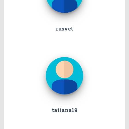
rusvet
tatiana19