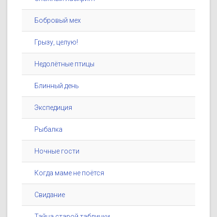
Бобровый мех
Грызу, целую!
Недолётные птицы
Блинный день
Экспедиция
Рыбалка
Ночные гости
Когда маме не поётся
Свидание
Тайна старой таблички