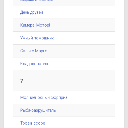
День друзей
Камера! Мотор!
Умный помощник
Сальто Марго
Кладокопатель
7
Молниеносный сюрприз
Рыба-разрушитель
Трое в ссоре