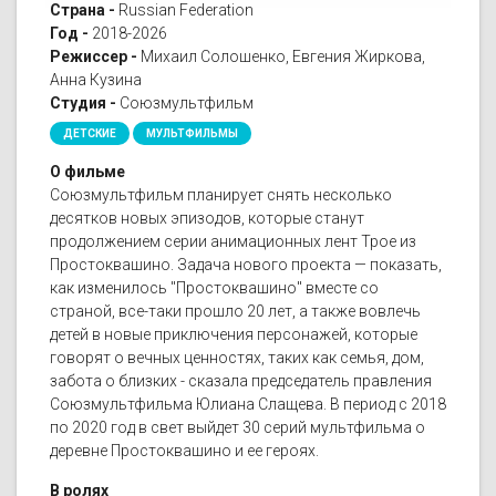
Страна -
Russian Federation
Год -
2018-2026
Режиссер -
Михаил Солошенко, Евгения Жиркова,
Анна Кузина
Студия -
Союзмультфильм
ДЕТСКИЕ
МУЛЬТФИЛЬМЫ
О фильме
Союзмультфильм планирует снять несколько
десятков новых эпизодов, которые станут
продолжением серии анимационных лент Трое из
Простоквашино. Задача нового проекта — показать,
как изменилось "Простоквашино" вместе со
страной, все-таки прошло 20 лет, а также вовлечь
детей в новые приключения персонажей, которые
говорят о вечных ценностях, таких как семья, дом,
забота о близких - сказала председатель правления
Союзмультфильма Юлиана Слащева. В период с 2018
по 2020 год в свет выйдет 30 серий мультфильма о
деревне Простоквашино и ее героях.
В ролях