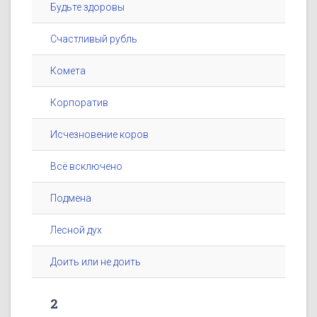
Будьте здоровы
Счастливый рубль
Комета
Корпоратив
Исчезновение коров
Всё всключено
Подмена
Лесной дух
Доить или не доить
2