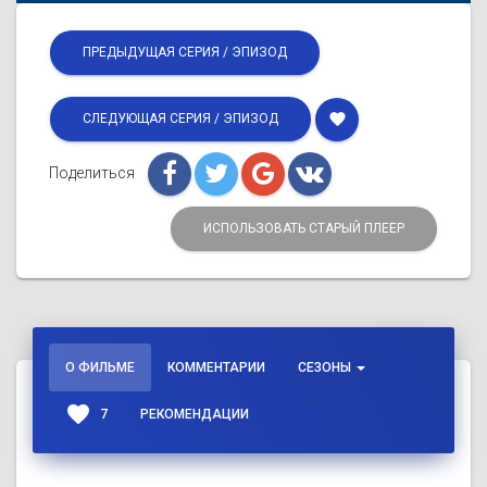
ПРЕДЫДУЩАЯ СЕРИЯ / ЭПИЗОД
favorite
СЛЕДУЮЩАЯ СЕРИЯ / ЭПИЗОД
Поделиться
ИСПОЛЬЗОВАТЬ СТАРЫЙ ПЛЕЕР
О ФИЛЬМЕ
КОММЕНТАРИИ
СЕЗОНЫ
favorite
7
РЕКОМЕНДАЦИИ