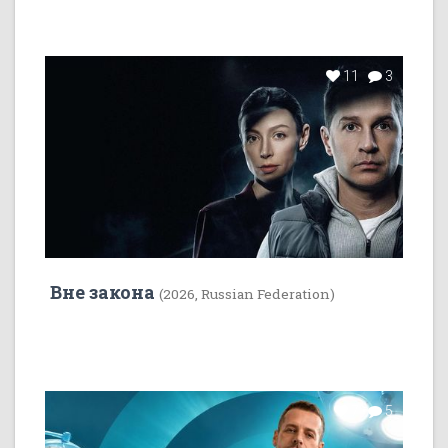
11
3
Вне закона
(2026, Russian Federation)
7
5