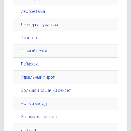
ИзобреТама
Легенда о русалках
Рингтон
Первый поход
Лайфхак
Идеальный пирог
Большой кошачий секрет
Новый метод
Загадка из носков
День Да