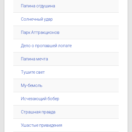
Папина отдушина
Солнечный удар
Парк Аттракционов
Дело о пропавшей лопате
Папина мечта
Тушите свет
Му-бемоль
Исчезающий бобер
Страшная правда
Ушастые привидения