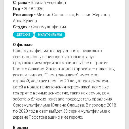
Страна -
Russian Federation
Год -
2018-2026
Режиссер -
Михаил Солошенко, Евгения Жиркова,
Анна Кузина
Студия -
Союзмультфильм
ДЕТСКИЕ
МУЛЬТФИЛЬМЫ
О фильме
Союзмультфильм планирует снять несколько
десятков новых эпизодов, которые станут
продолжением серии анимационных лент Трое из
Простоквашино. Задача нового проекта — показать,
как изменилось "Простоквашино" вместе со
страной, все-таки прошло 20 лет, а также вовлечь
детей в новые приключения персонажей, которые
говорят о вечных ценностях, таких как семья, дом,
забота о близких - сказала председатель правления
Союзмультфильма Юлиана Слащева. В период с 2018
по 2020 год в свет выйдет 30 серий мультфильма о
деревне Простоквашино и ее героях.
В ролях