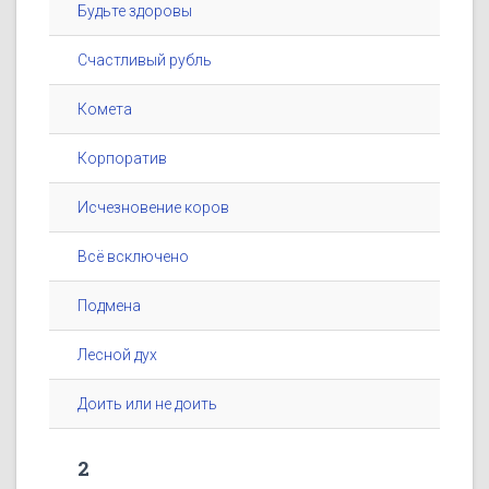
Будьте здоровы
Счастливый рубль
Комета
Корпоратив
Исчезновение коров
Всё всключено
Подмена
Лесной дух
Доить или не доить
2