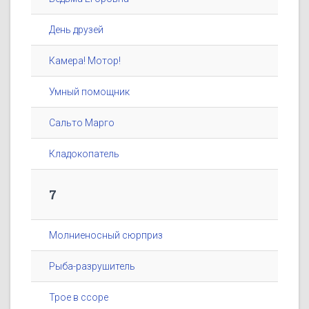
День друзей
Камера! Мотор!
Умный помощник
Сальто Марго
Кладокопатель
7
Молниеносный сюрприз
Рыба-разрушитель
Трое в ссоре