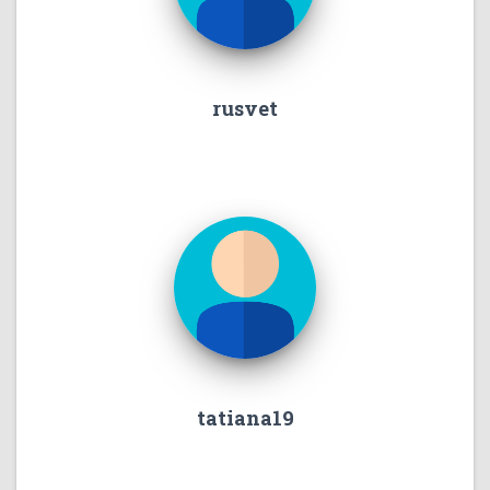
rusvet
tatiana19