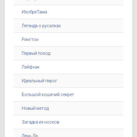
ИзобреТама
Легенда о русалках
Рингтон
Первый поход
Лайфхак
Идеальный пирог
Большой кошачий секрет
Новый метод
Загадка из носков
День Да