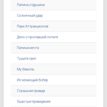
Папина отдушина
Солнечный удар
Парк Аттракционов
Дело о пропавшей лопате
Папина мечта
Тушите свет
Му-бемоль
Исчезающий бобер
Страшная правда
Ушастые привидения