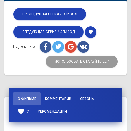
ПРЕДЫДУЩАЯ СЕРИЯ / ЭПИЗОД
favorite
СЛЕДУЮЩАЯ СЕРИЯ / ЭПИЗОД
Поделиться
ИСПОЛЬЗОВАТЬ СТАРЫЙ ПЛЕЕР
О ФИЛЬМЕ
КОММЕНТАРИИ
СЕЗОНЫ
favorite
7
РЕКОМЕНДАЦИИ