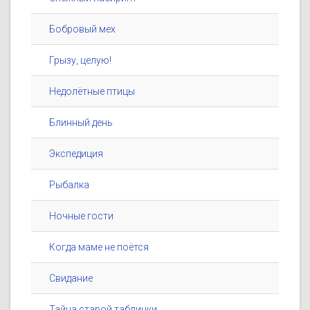
Бобровый мех
Грызу, целую!
Недолётные птицы
Блинный день
Экспедиция
Рыбалка
Ночные гости
Когда маме не поётся
Свидание
Тайна старой таблички