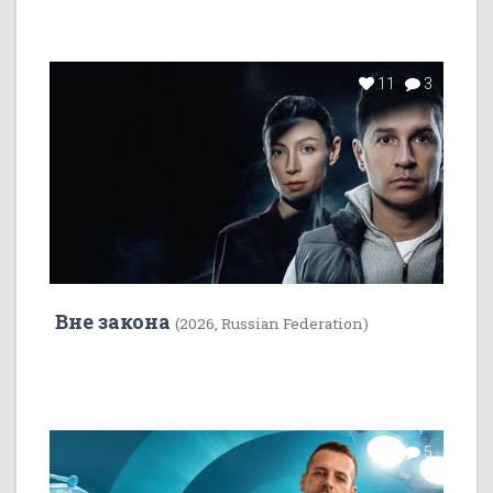
11
3
Вне закона
(2026, Russian Federation)
7
5