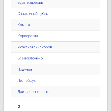
Будьте здоровы
Счастливый рубль
Комета
Корпоратив
Исчезновение коров
Всё всключено
Подмена
Лесной дух
Доить или не доить
2