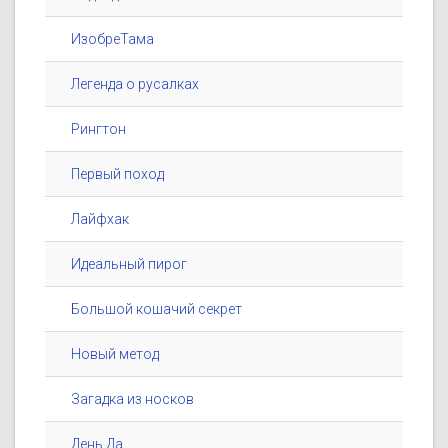
ИзобреТама
Легенда о русалках
Рингтон
Первый поход
Лайфхак
Идеальный пирог
Большой кошачий секрет
Новый метод
Загадка из носков
День Да