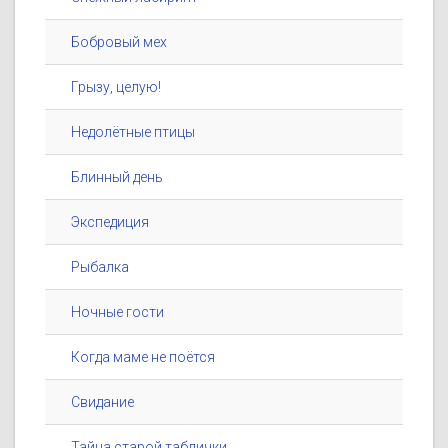
Бобровый мех
Грызу, целую!
Недолётные птицы
Блинный день
Экспедиция
Рыбалка
Ночные гости
Когда маме не поётся
Свидание
Тайна старой таблички