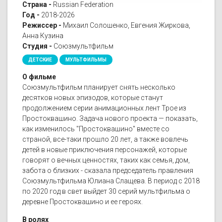
Страна -
Russian Federation
Год -
2018-2026
Режиссер -
Михаил Солошенко, Евгения Жиркова,
Анна Кузина
Студия -
Союзмультфильм
ДЕТСКИЕ
МУЛЬТФИЛЬМЫ
О фильме
Союзмультфильм планирует снять несколько
десятков новых эпизодов, которые станут
продолжением серии анимационных лент Трое из
Простоквашино. Задача нового проекта — показать,
как изменилось "Простоквашино" вместе со
страной, все-таки прошло 20 лет, а также вовлечь
детей в новые приключения персонажей, которые
говорят о вечных ценностях, таких как семья, дом,
забота о близких - сказала председатель правления
Союзмультфильма Юлиана Слащева. В период с 2018
по 2020 год в свет выйдет 30 серий мультфильма о
деревне Простоквашино и ее героях.
В ролях