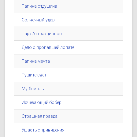
Папина отдушина
Солнечный удар
Парк Аттракционов
Дело о пропавшей лопате
Папина мечта
Тушите свет
Му-бемоль
Исчезающий бобер
Страшная правда
Ушастые привидения