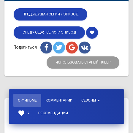
ПРЕДЫДУЩАЯ СЕРИЯ / ЭПИЗОД
favorite
СЛЕДУЮЩАЯ СЕРИЯ / ЭПИЗОД
Поделиться
ИСПОЛЬЗОВАТЬ СТАРЫЙ ПЛЕЕР
О ФИЛЬМЕ
КОММЕНТАРИИ
СЕЗОНЫ
favorite
7
РЕКОМЕНДАЦИИ