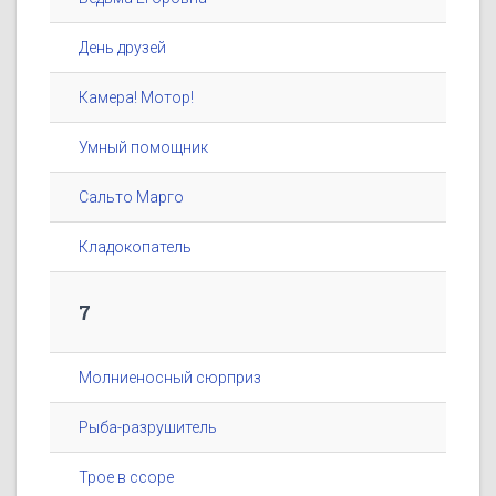
День друзей
Камера! Мотор!
Умный помощник
Сальто Марго
Кладокопатель
7
Молниеносный сюрприз
Рыба-разрушитель
Трое в ссоре