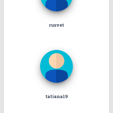
rusvet
tatiana19