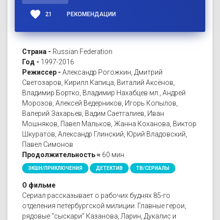
favorite
21
РЕКОМЕНДАЦИИ
Страна -
Russian Federation
Год -
1997-2016
Режиссер -
Александр Рогожкин, Дмитрий
Светозаров, Кирилл Капица, Виталий Аксёнов,
Владимир Бортко, Владимир Нахабцев мл., Андрей
Морозов, Алексей Ведерников, Игорь Копылов,
Валерий Захарьев, Вадим Саетгалиев, Иван
Мошняков, Павел Мальков, Жанна Коханова, Виктор
Шкуратов, Александр Глинский, Юрий Владовский,
Павел Симонов
Продолжительность ≈
60 мин
ЭКШН/ПРИКЛЮЧЕНИЯ
ДЕТЕКТИВ
ТВ/СЕРИАЛЫ
О фильме
Сериал рассказывает о рабочих буднях 85-го
отделения петербургской милиции. Главные герои,
рядовые "сыскари" Казанова, Ларин, Дукалис и