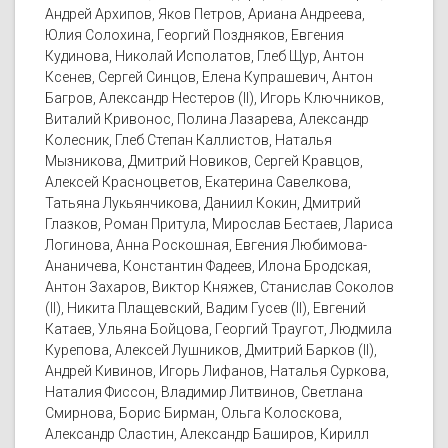
Андрей Архипов, Яков Петров, Ариана Андреева,
Юлия Солохина, Георгий Поздняков, Евгения
Кудинова, Николай Исполатов, Глеб Щур, Антон
Ксенев, Сергей Синцов, Елена Купрашевич, Антон
Багров, Александр Нестеров (II), Игорь Ключников,
Виталий Кривонос, Полина Лазарева, Александр
Колесник, Глеб Степан Каллистов, Наталья
Мызникова, Дмитрий Новиков, Сергей Кравцов,
Алексей Красноцветов, Екатерина Савелкова,
Татьяна Лукьянчикова, Даниил Кокин, Дмитрий
Глазков, Роман Притула, Мирослав Бестаев, Лариса
Логинова, Анна Роскошная, Евгения Любимова-
Ананичева, Константин Фадеев, Илона Бродская,
Антон Захаров, Виктор Княжев, Станислав Соколов
(II), Никита Плащевский, Вадим Гусев (II), Евгений
Катаев, Ульяна Бойцова, Георгий Траугот, Людмила
Курепова, Алексей Лушников, Дмитрий Барков (II),
Андрей Кивинов, Игорь Лифанов, Наталья Суркова,
Наталия Фиссон, Владимир Литвинов, Светлана
Смирнова, Борис Бирман, Ольга Колоскова,
Александр Сластин, Александр Баширов, Кирилл