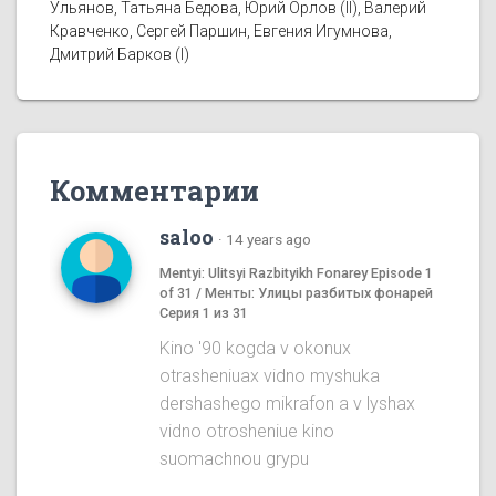
Ульянов, Татьяна Бедова, Юрий Орлов (II), Валерий
Кравченко, Сергей Паршин, Евгения Игумнова,
Дмитрий Барков (I)
Комментарии
saloo
·
14 years ago
Mentyi: Ulitsyi Razbityikh Fonarey Episode 1
of 31 / Менты: Улицы разбитых фонарей
Серия 1 из 31
Kino '90 kogda v okonux
otrasheniuax vidno myshuka
dershashego mikrafon a v lyshax
vidno otrosheniue kino
suomachnou grypu