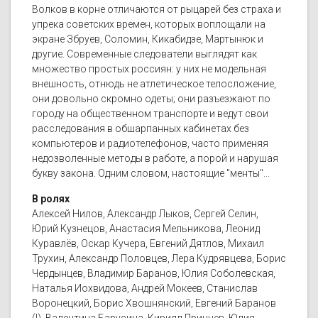
Волков в корне отличаются от рыцарей без страха и
упрека советских времен, которых воплощали на
экране Збруев, Соломин, Кикабидзе, Мартынюк и
другие. Современные следователи выглядят как
множество простых россиян: у них не модельная
внешность, отнюдь не атлетическое телосложение,
они довольно скромно одеты; они разъезжают по
городу на общественном транспорте и ведут свои
расследования в обшарпанных кабинетах без
компьютеров и радиотелефонов, часто применяя
недозволенные методы в работе, а порой и нарушая
букву закона. Одним словом, настоящие "менты"...
В ролях
Алексей Нилов, Александр Лыков, Сергей Селин,
Юрий Кузнецов, Анастасия Мельникова, Леонид
Куравлёв, Оскар Кучера, Евгений Дятлов, Михаил
Трухин, Александр Половцев, Лера Кудрявцева, Борис
Чердынцев, Владимир Баранов, Юлия Соболевская,
Наталья Иохвидова, Андрей Мокеев, Станислав
Воронецкий, Борис Хвошнянский, Евгений Баранов