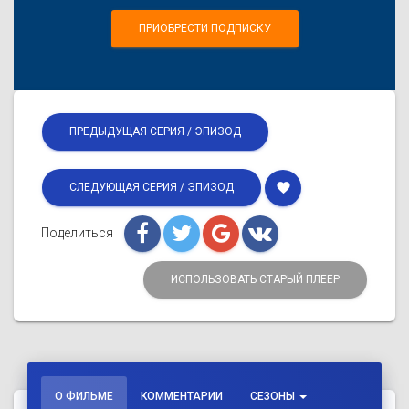
ПРИОБРЕСТИ ПОДПИСКУ
ПРЕДЫДУЩАЯ СЕРИЯ / ЭПИЗОД
favorite
СЛЕДУЮЩАЯ СЕРИЯ / ЭПИЗОД
Поделиться
ИСПОЛЬЗОВАТЬ СТАРЫЙ ПЛЕЕР
О ФИЛЬМЕ
КОММЕНТАРИИ
СЕЗОНЫ