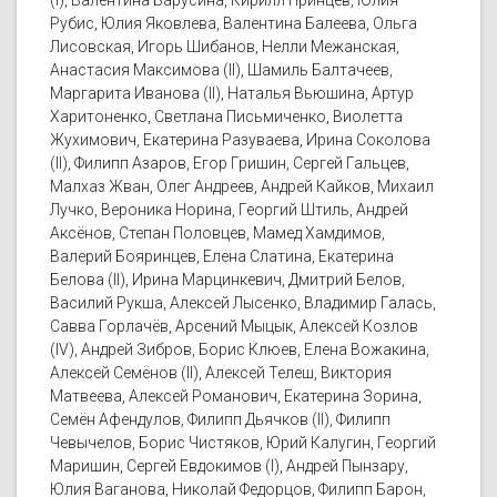
(I), Валентина Барусина, Кирилл Принцев, Юлия
Рубис, Юлия Яковлева, Валентина Балеева, Ольга
Лисовская, Игорь Шибанов, Нелли Межанская,
Анастасия Максимова (II), Шамиль Балтачеев,
Маргарита Иванова (II), Наталья Вьюшина, Артур
Харитоненко, Светлана Письмиченко, Виолетта
Жухимович, Екатерина Разуваева, Ирина Соколова
(II), Филипп Азаров, Егор Гришин, Сергей Гальцев,
Малхаз Жван, Олег Андреев, Андрей Кайков, Михаил
Лучко, Вероника Норина, Георгий Штиль, Андрей
Аксёнов, Степан Половцев, Мамед Хамдимов,
Валерий Бояринцев, Елена Слатина, Екатерина
Белова (II), Ирина Марцинкевич, Дмитрий Белов,
Василий Рукша, Алексей Лысенко, Владимир Галась,
Савва Горлачёв, Арсений Мыцык, Алексей Козлов
(IV), Андрей Зибров, Борис Клюев, Елена Вожакина,
Алексей Семёнов (II), Алексей Телеш, Виктория
Матвеева, Алексей Романович, Екатерина Зорина,
Семён Афендулов, Филипп Дьячков (II), Филипп
Чевычелов, Борис Чистяков, Юрий Калугин, Георгий
Маришин, Сергей Евдокимов (I), Андрей Пынзару,
Юлия Ваганова, Николай Федорцов, Филипп Барон,