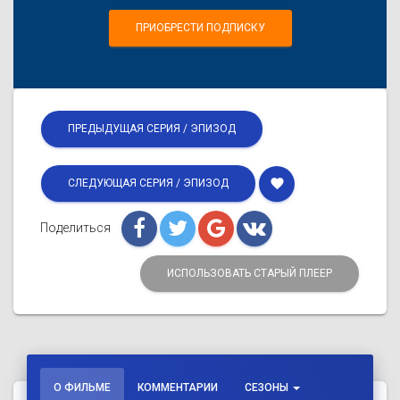
ПРИОБРЕСТИ ПОДПИСКУ
ПРЕДЫДУЩАЯ СЕРИЯ / ЭПИЗОД
favorite
СЛЕДУЮЩАЯ СЕРИЯ / ЭПИЗОД
Поделиться
ИСПОЛЬЗОВАТЬ СТАРЫЙ ПЛЕЕР
О ФИЛЬМЕ
КОММЕНТАРИИ
СЕЗОНЫ