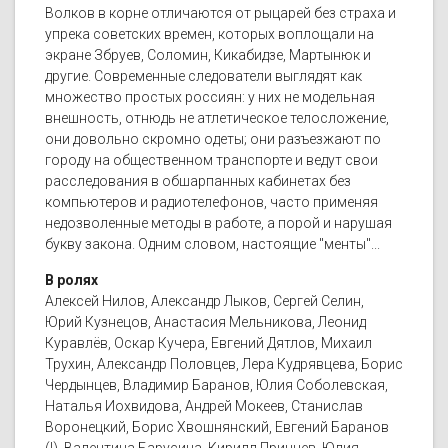
Волков в корне отличаются от рыцарей без страха и
упрека советских времен, которых воплощали на
экране Збруев, Соломин, Кикабидзе, Мартынюк и
другие. Современные следователи выглядят как
множество простых россиян: у них не модельная
внешность, отнюдь не атлетическое телосложение,
они довольно скромно одеты; они разъезжают по
городу на общественном транспорте и ведут свои
расследования в обшарпанных кабинетах без
компьютеров и радиотелефонов, часто применяя
недозволенные методы в работе, а порой и нарушая
букву закона. Одним словом, настоящие "менты"...
В ролях
Алексей Нилов, Александр Лыков, Сергей Селин,
Юрий Кузнецов, Анастасия Мельникова, Леонид
Куравлёв, Оскар Кучера, Евгений Дятлов, Михаил
Трухин, Александр Половцев, Лера Кудрявцева, Борис
Чердынцев, Владимир Баранов, Юлия Соболевская,
Наталья Иохвидова, Андрей Мокеев, Станислав
Воронецкий, Борис Хвошнянский, Евгений Баранов