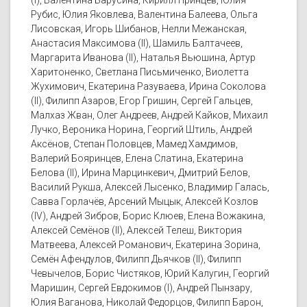
(I), Валентина Барусина, Кирилл Принцев, Юлия
Рубис, Юлия Яковлева, Валентина Балеева, Ольга
Лисовская, Игорь Шибанов, Нелли Межанская,
Анастасия Максимова (II), Шамиль Балтачеев,
Маргарита Иванова (II), Наталья Вьюшина, Артур
Харитоненко, Светлана Письмиченко, Виолетта
Жухимович, Екатерина Разуваева, Ирина Соколова
(II), Филипп Азаров, Егор Гришин, Сергей Гальцев,
Малхаз Жван, Олег Андреев, Андрей Кайков, Михаил
Лучко, Вероника Норина, Георгий Штиль, Андрей
Аксёнов, Степан Половцев, Мамед Хамдимов,
Валерий Бояринцев, Елена Слатина, Екатерина
Белова (II), Ирина Марцинкевич, Дмитрий Белов,
Василий Рукша, Алексей Лысенко, Владимир Галась,
Савва Горлачёв, Арсений Мыцык, Алексей Козлов
(IV), Андрей Зибров, Борис Клюев, Елена Вожакина,
Алексей Семёнов (II), Алексей Телеш, Виктория
Матвеева, Алексей Романович, Екатерина Зорина,
Семён Афендулов, Филипп Дьячков (II), Филипп
Чевычелов, Борис Чистяков, Юрий Калугин, Георгий
Маришин, Сергей Евдокимов (I), Андрей Пынзару,
Юлия Ваганова, Николай Федорцов, Филипп Барон,