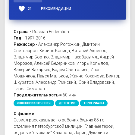
favorite
21
РЕКОМЕНДАЦИИ
Страна -
Russian Federation
Год -
1997-2016
Режиссер -
Александр Рогожкин, Дмитрий
Светозаров, Кирилл Капица, Виталий Аксёнов,
Владимир Бортко, Владимир Нахабцев мл., Андрей
Морозов, Алексей Ведерников, Игорь Копылов,
Валерий Захарьев, Вадим Саетгалиев, Иван
Мошняков, Павел Мальков, Жанна Коханова, Виктор
Шкуратов, Александр Глинский, Юрий Владовский,
Павел Симонов
Продолжительность ≈
60 мин
ЭКШН/ПРИКЛЮЧЕНИЯ
ДЕТЕКТИВ
ТВ/СЕРИАЛЫ
О фильме
Сериал рассказывает о рабочих буднях 85-го
отделения петербургской милиции. Главные герои,
рядовые "сыскари" Казанова, Ларин, Дукалис и