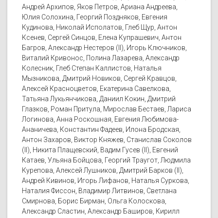
Андрей Архипов, Яков Петров, Ариана Андреева,
Юлия Солохина, Георгий Поздняков, Евгения
Кудинова, Николай Исполатов, Глеб Щур, Антон
Ксенев, Сергей Синцов, Елена Купрашевич, Антон
Багров, Александр Нестеров (II), Игорь Ключников,
Виталий Кривонос, Полина Лазарева, Александр
Колесник, Глеб Степан Каллистов, Наталья
Мызникова, Дмитрий Новиков, Сергей Кравцов,
Алексей Красноцветов, Екатерина Савелкова,
Татьяна Лукьянчикова, Даниил Кокин, Дмитрий
Глазков, Роман Притула, Мирослав Бестаев, Лариса
Логинова, Анна Роскошная, Евгения Любимова-
Ананичева, Константин Фадеев, Илона Бродская,
Антон Захаров, Виктор Княжев, Станислав Соколов
(II), Никита Плащевский, Вадим Гусев (II), Евгений
Катаев, Ульяна Бойцова, Георгий Траугот, Людмила
Курепова, Алексей Лушников, Дмитрий Барков (II),
Андрей Кивинов, Игорь Лифанов, Наталья Суркова,
Наталия Фиссон, Владимир Литвинов, Светлана
Смирнова, Борис Бирман, Ольга Колоскова,
Александр Сластин, Александр Баширов, Кирилл