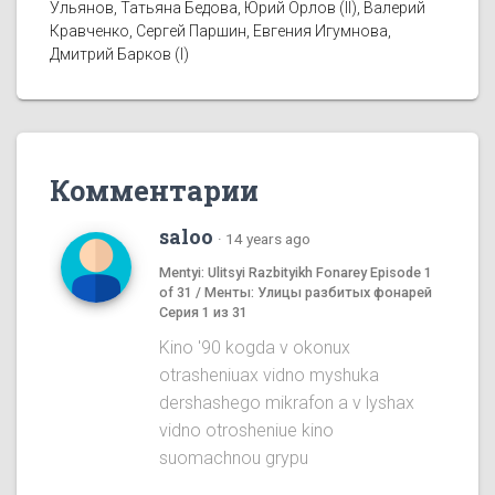
Ульянов, Татьяна Бедова, Юрий Орлов (II), Валерий
Кравченко, Сергей Паршин, Евгения Игумнова,
Дмитрий Барков (I)
Комментарии
saloo
·
14 years ago
Mentyi: Ulitsyi Razbityikh Fonarey Episode 1
of 31 / Менты: Улицы разбитых фонарей
Серия 1 из 31
Kino '90 kogda v okonux
otrasheniuax vidno myshuka
dershashego mikrafon a v lyshax
vidno otrosheniue kino
suomachnou grypu