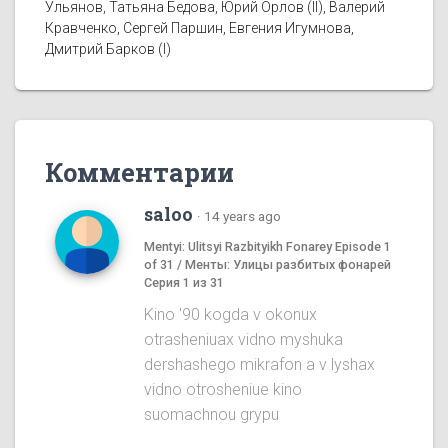
Ульянов, Татьяна Бедова, Юрий Орлов (II), Валерий
Кравченко, Сергей Паршин, Евгения Игумнова,
Дмитрий Барков (I)
Комментарии
saloo
·
14 years ago
Mentyi: Ulitsyi Razbityikh Fonarey Episode 1
of 31 / Менты: Улицы разбитых фонарей
Серия 1 из 31
Kino '90 kogda v okonux
otrasheniuax vidno myshuka
dershashego mikrafon a v lyshax
vidno otrosheniue kino
suomachnou grypu