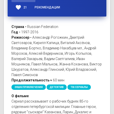
favorite
21
РЕКОМЕНДАЦИИ
Страна -
Russian Federation
Год -
1997-2016
Режиссер -
Александр Рогожкин, Дмитрий
Светозаров, Кирилл Капица, Виталий Аксёнов,
Владимир Бортко, Владимир Нахабцев мл., Андрей
Морозов, Алексей Ведерников, Игорь Копылов,
Валерий Захарьев, Вадим Саетгалиев, Иван
Мошняков, Павел Мальков, Жанна Коханова, Виктор
Шкуратов, Александр Глинский, Юрий Владовский,
Павел Симонов
Продолжительность ≈
60 мин
ЭКШН/ПРИКЛЮЧЕНИЯ
ДЕТЕКТИВ
ТВ/СЕРИАЛЫ
О фильме
Сериал рассказывает о рабочих буднях 85-го
отделения петербургской милиции. Главные герои,
рядовые "сыскари" Казанова, Ларин, Дукалис и