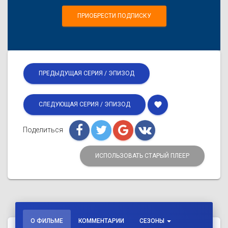
ПРИОБРЕСТИ ПОДПИСКУ
ПРЕДЫДУЩАЯ СЕРИЯ / ЭПИЗОД
favorite
СЛЕДУЮЩАЯ СЕРИЯ / ЭПИЗОД
Поделиться
ИСПОЛЬЗОВАТЬ СТАРЫЙ ПЛЕЕР
О ФИЛЬМЕ
КОММЕНТАРИИ
СЕЗОНЫ