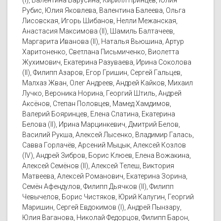
(I), Валентина Барусина, Кирилл Принцев, Юлия
Рубис, Юлия Яковлева, Валентина Балеева, Ольга
Лисовская, Игорь Шибанов, Нелли Межанская,
Анастасия Максимова (II), Шамиль Балтачеев,
Маргарита Иванова (II), Наталья Вьюшина, Артур
Харитоненко, Светлана Письмиченко, Виолетта
Жухимович, Екатерина Разуваева, Ирина Соколова
(II), Филипп Азаров, Егор Гришин, Сергей Гальцев,
Малхаз Жван, Олег Андреев, Андрей Кайков, Михаил
Лучко, Вероника Норина, Георгий Штиль, Андрей
Аксёнов, Степан Половцев, Мамед Хамдимов,
Валерий Бояринцев, Елена Слатина, Екатерина
Белова (II), Ирина Марцинкевич, Дмитрий Белов,
Василий Рукша, Алексей Лысенко, Владимир Галась,
Савва Горлачёв, Арсений Мыцык, Алексей Козлов
(IV), Андрей Зибров, Борис Клюев, Елена Вожакина,
Алексей Семёнов (II), Алексей Телеш, Виктория
Матвеева, Алексей Романович, Екатерина Зорина,
Семён Афендулов, Филипп Дьячков (II), Филипп
Чевычелов, Борис Чистяков, Юрий Калугин, Георгий
Маришин, Сергей Евдокимов (I), Андрей Пынзару,
Юлия Ваганова, Николай Федорцов, Филипп Барон,