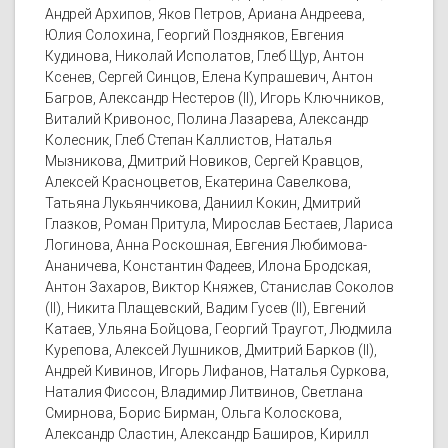
Андрей Архипов, Яков Петров, Ариана Андреева,
Юлия Солохина, Георгий Поздняков, Евгения
Кудинова, Николай Исполатов, Глеб Щур, Антон
Ксенев, Сергей Синцов, Елена Купрашевич, Антон
Багров, Александр Нестеров (II), Игорь Ключников,
Виталий Кривонос, Полина Лазарева, Александр
Колесник, Глеб Степан Каллистов, Наталья
Мызникова, Дмитрий Новиков, Сергей Кравцов,
Алексей Красноцветов, Екатерина Савелкова,
Татьяна Лукьянчикова, Даниил Кокин, Дмитрий
Глазков, Роман Притула, Мирослав Бестаев, Лариса
Логинова, Анна Роскошная, Евгения Любимова-
Ананичева, Константин Фадеев, Илона Бродская,
Антон Захаров, Виктор Княжев, Станислав Соколов
(II), Никита Плащевский, Вадим Гусев (II), Евгений
Катаев, Ульяна Бойцова, Георгий Траугот, Людмила
Курепова, Алексей Лушников, Дмитрий Барков (II),
Андрей Кивинов, Игорь Лифанов, Наталья Суркова,
Наталия Фиссон, Владимир Литвинов, Светлана
Смирнова, Борис Бирман, Ольга Колоскова,
Александр Сластин, Александр Баширов, Кирилл