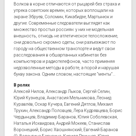
Волков в корне отличаются от рыцарей без страха и
упрека советских времен, которых воплощали на
экране Збруев, Соломин, Кикабидзе, Мартынюк и
другие. Современные следователи выглядят как
множество простых россиян: у них не модельная
внешность, отнюдь не атлетическое телосложение,
они довольно скромно одеты; они разъезжают по
городу на общественном транспорте и ведут свои
расследования в обшарпанных кабинетах без
компьютеров и радиотелефонов, часто применяя
недозволенные методы в работе, а порой и нарушая
букву закона. Одним словом, настоящие "менты"...
В ролях
Алексей Нилов, Александр Лыков, Сергей Селин,
Юрий Кузнецов, Анастасия Мельникова, Леонид
Куравлёв, Оскар Кучера, Евгений Дятлов, Михаил
Трухин, Александр Половцев, Лера Кудрявцева, Борис
Чердынцев, Владимир Баранов, Юлия Соболевская,
Наталья Иохвидова, Андрей Мокеев, Станислав
Воронецкий, Борис Хвошнянский, Евгений Баранов