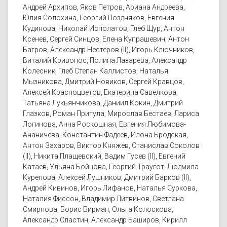
Андрей Архипов, Яков Петров, Ариана Андреева,
Юлия Солохина, Георгий Поздняков, Евгения
Кудинова, Николай Исполатов, Глеб Щур, Антон
Ксенев, Сергей Синцов, Елена Купрашевич, Антон
Багров, Александр Нестеров (II), Игорь Ключников,
Виталий Кривонос, Полина Лазарева, Александр
Колесник, Глеб Степан Каллистов, Наталья
Мызникова, Дмитрий Новиков, Сергей Кравцов,
Алексей Красноцветов, Екатерина Савелкова,
Татьяна Лукьянчикова, Даниил Кокин, Дмитрий
Глазков, Роман Притула, Мирослав Бестаев, Лариса
Логинова, Анна Роскошная, Евгения Любимова-
Ананичева, Константин Фадеев, Илона Бродская,
Антон Захаров, Виктор Княжев, Станислав Соколов
(II), Никита Плащевский, Вадим Гусев (II), Евгений
Катаев, Ульяна Бойцова, Георгий Траугот, Людмила
Курепова, Алексей Лушников, Дмитрий Барков (II),
Андрей Кивинов, Игорь Лифанов, Наталья Суркова,
Наталия Фиссон, Владимир Литвинов, Светлана
Смирнова, Борис Бирман, Ольга Колоскова,
Александр Сластин, Александр Баширов, Кирилл