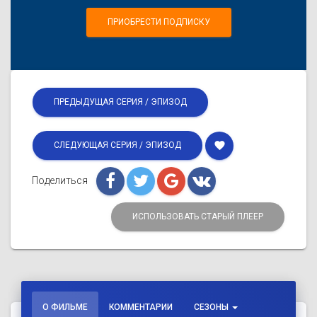
ПРИОБРЕСТИ ПОДПИСКУ
ПРЕДЫДУЩАЯ СЕРИЯ / ЭПИЗОД
favorite
СЛЕДУЮЩАЯ СЕРИЯ / ЭПИЗОД
Поделиться
ИСПОЛЬЗОВАТЬ СТАРЫЙ ПЛЕЕР
О ФИЛЬМЕ
КОММЕНТАРИИ
СЕЗОНЫ