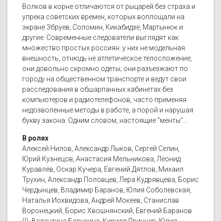
Волков в корне отличаются от рыцарей без страха и
упрека советских времен, которых воплощали на
экране Збруев, Соломин, Кикабидзе, Мартынюк и
другие. Современные следователи выглядят как
множество простых россиян: у них не модельная
внешность, отнюдь не атлетическое телосложение,
они довольно скромно одеты; они разъезжают по
городу на общественном транспорте и ведут свои
расследования в обшарпанных кабинетах без
компьютеров и радиотелефонов, часто применяя
недозволенные методы в работе, а порой и нарушая
букву закона. Одним словом, настоящие "менты"...
В ролях
Алексей Нилов, Александр Лыков, Сергей Селин,
Юрий Кузнецов, Анастасия Мельникова, Леонид
Куравлёв, Оскар Кучера, Евгений Дятлов, Михаил
Трухин, Александр Половцев, Лера Кудрявцева, Борис
Чердынцев, Владимир Баранов, Юлия Соболевская,
Наталья Иохвидова, Андрей Мокеев, Станислав
Воронецкий, Борис Хвошнянский, Евгений Баранов