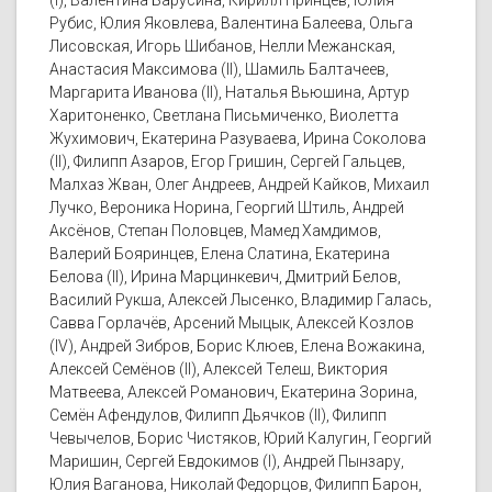
(I), Валентина Барусина, Кирилл Принцев, Юлия
Рубис, Юлия Яковлева, Валентина Балеева, Ольга
Лисовская, Игорь Шибанов, Нелли Межанская,
Анастасия Максимова (II), Шамиль Балтачеев,
Маргарита Иванова (II), Наталья Вьюшина, Артур
Харитоненко, Светлана Письмиченко, Виолетта
Жухимович, Екатерина Разуваева, Ирина Соколова
(II), Филипп Азаров, Егор Гришин, Сергей Гальцев,
Малхаз Жван, Олег Андреев, Андрей Кайков, Михаил
Лучко, Вероника Норина, Георгий Штиль, Андрей
Аксёнов, Степан Половцев, Мамед Хамдимов,
Валерий Бояринцев, Елена Слатина, Екатерина
Белова (II), Ирина Марцинкевич, Дмитрий Белов,
Василий Рукша, Алексей Лысенко, Владимир Галась,
Савва Горлачёв, Арсений Мыцык, Алексей Козлов
(IV), Андрей Зибров, Борис Клюев, Елена Вожакина,
Алексей Семёнов (II), Алексей Телеш, Виктория
Матвеева, Алексей Романович, Екатерина Зорина,
Семён Афендулов, Филипп Дьячков (II), Филипп
Чевычелов, Борис Чистяков, Юрий Калугин, Георгий
Маришин, Сергей Евдокимов (I), Андрей Пынзару,
Юлия Ваганова, Николай Федорцов, Филипп Барон,