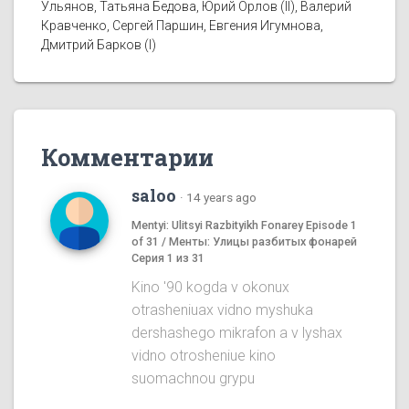
Ульянов, Татьяна Бедова, Юрий Орлов (II), Валерий
Кравченко, Сергей Паршин, Евгения Игумнова,
Дмитрий Барков (I)
Комментарии
saloo
·
14 years ago
Mentyi: Ulitsyi Razbityikh Fonarey Episode 1
of 31 / Менты: Улицы разбитых фонарей
Серия 1 из 31
Kino '90 kogda v okonux
otrasheniuax vidno myshuka
dershashego mikrafon a v lyshax
vidno otrosheniue kino
suomachnou grypu