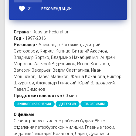
favorite
21
РЕКОМЕНДАЦИИ
Страна -
Russian Federation
Год -
1997-2016
Режиссер -
Александр Рогожкин, Дмитрий
Светозаров, Кирилл Капица, Виталий Аксёнов,
Владимир Бортко, Владимир Нахабцев мл., Андрей
Морозов, Алексей Ведерников, Игорь Копылов,
Валерий Захарьев, Вадим Саетгалиев, Иван
Мошняков, Павел Мальков, Жанна Коханова, Виктор
Шкуратов, Александр Глинский, Юрий Владовский,
Павел Симонов
Продолжительность ≈
60 мин
ЭКШН/ПРИКЛЮЧЕНИЯ
ДЕТЕКТИВ
ТВ/СЕРИАЛЫ
О фильме
Сериал рассказывает о рабочих буднях 85-го
отделения петербургской милиции. Главные герои,
рядовые "сыскари" Казанова, Ларин, Дукалис и