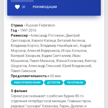
favorite
21
РЕКОМЕНДАЦИИ
Страна -
Russian Federation
Год -
1997-2016
Режиссер -
Александр Рогожкин, Дмитрий
Светозаров, Кирилл Капица, Виталий Аксёнов,
Владимир Бортко, Владимир Нахабцев мл., Андрей
Морозов, Алексей Ведерников, Игорь Копылов,
Валерий Захарьев, Вадим Саетгалиев, Иван
Мошняков, Павел Мальков, Жанна Коханова, Виктор
Шкуратов, Александр Глинский, Юрий Владовский,
Павел Симонов
Продолжительность ≈
60 мин
ЭКШН/ПРИКЛЮЧЕНИЯ
ДЕТЕКТИВ
ТВ/СЕРИАЛЫ
О фильме
Сериал рассказывает о рабочих буднях 85-го
отделения петербургской милиции. Главные герои,
рядовые "сыскари" Казанова, Ларин, Дукалис и