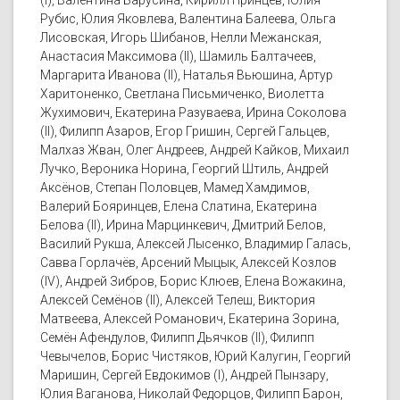
(I), Валентина Барусина, Кирилл Принцев, Юлия
Рубис, Юлия Яковлева, Валентина Балеева, Ольга
Лисовская, Игорь Шибанов, Нелли Межанская,
Анастасия Максимова (II), Шамиль Балтачеев,
Маргарита Иванова (II), Наталья Вьюшина, Артур
Харитоненко, Светлана Письмиченко, Виолетта
Жухимович, Екатерина Разуваева, Ирина Соколова
(II), Филипп Азаров, Егор Гришин, Сергей Гальцев,
Малхаз Жван, Олег Андреев, Андрей Кайков, Михаил
Лучко, Вероника Норина, Георгий Штиль, Андрей
Аксёнов, Степан Половцев, Мамед Хамдимов,
Валерий Бояринцев, Елена Слатина, Екатерина
Белова (II), Ирина Марцинкевич, Дмитрий Белов,
Василий Рукша, Алексей Лысенко, Владимир Галась,
Савва Горлачёв, Арсений Мыцык, Алексей Козлов
(IV), Андрей Зибров, Борис Клюев, Елена Вожакина,
Алексей Семёнов (II), Алексей Телеш, Виктория
Матвеева, Алексей Романович, Екатерина Зорина,
Семён Афендулов, Филипп Дьячков (II), Филипп
Чевычелов, Борис Чистяков, Юрий Калугин, Георгий
Маришин, Сергей Евдокимов (I), Андрей Пынзару,
Юлия Ваганова, Николай Федорцов, Филипп Барон,