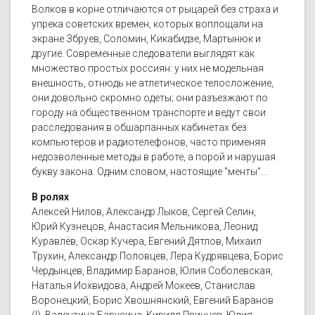
Волков в корне отличаются от рыцарей без страха и
упрека советских времен, которых воплощали на
экране Збруев, Соломин, Кикабидзе, Мартынюк и
другие. Современные следователи выглядят как
множество простых россиян: у них не модельная
внешность, отнюдь не атлетическое телосложение,
они довольно скромно одеты; они разъезжают по
городу на общественном транспорте и ведут свои
расследования в обшарпанных кабинетах без
компьютеров и радиотелефонов, часто применяя
недозволенные методы в работе, а порой и нарушая
букву закона. Одним словом, настоящие "менты"...
В ролях
Алексей Нилов, Александр Лыков, Сергей Селин,
Юрий Кузнецов, Анастасия Мельникова, Леонид
Куравлёв, Оскар Кучера, Евгений Дятлов, Михаил
Трухин, Александр Половцев, Лера Кудрявцева, Борис
Чердынцев, Владимир Баранов, Юлия Соболевская,
Наталья Иохвидова, Андрей Мокеев, Станислав
Воронецкий, Борис Хвошнянский, Евгений Баранов