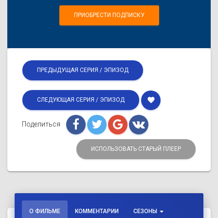
ПРИОБРЕСТИ ПОДПИСКУ
ПРЕДЫДУЩАЯ СЕРИЯ / ЭПИЗОД
favorite
СЛЕДУЮЩАЯ СЕРИЯ / ЭПИЗОД
Поделиться
ИСПОЛЬЗОВАТЬ СТАРЫЙ ПЛЕЕР
О ФИЛЬМЕ
КОММЕНТАРИИ
СЕЗОНЫ