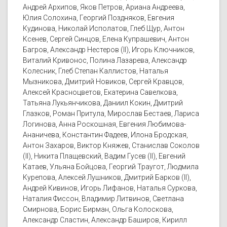
Андрей Архипов, Яков Петров, Ариана Андреева,
Юлия Солохина, Георгий Поздняков, Евгения
Кудинова, Николай Исполатов, Глеб Щур, Антон
Ксенев, Сергей Синцов, Елена Купрашевич, Антон
Багров, Александр Нестеров (II), Игорь Ключников,
Виталий Кривонос, Полина Лазарева, Александр
Колесник, Глеб Степан Каллистов, Наталья
Мызникова, Дмитрий Новиков, Сергей Кравцов,
Алексей Красноцветов, Екатерина Савелкова,
Татьяна Лукьянчикова, Даниил Кокин, Дмитрий
Глазков, Роман Притула, Мирослав Бестаев, Лариса
Логинова, Анна Роскошная, Евгения Любимова-
Ананичева, Константин Фадеев, Илона Бродская,
Антон Захаров, Виктор Княжев, Станислав Соколов
(II), Никита Плащевский, Вадим Гусев (II), Евгений
Катаев, Ульяна Бойцова, Георгий Траугот, Людмила
Курепова, Алексей Лушников, Дмитрий Барков (II),
Андрей Кивинов, Игорь Лифанов, Наталья Суркова,
Наталия Фиссон, Владимир Литвинов, Светлана
Смирнова, Борис Бирман, Ольга Колоскова,
Александр Сластин, Александр Баширов, Кирилл