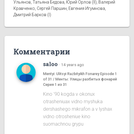
Ульянов, Татьяна Бедова, Юрий Орлов (II), Валерий
Кравченко, Сергей Паршин, Евгения Игумнова,
Дмитрий Барков (I)
Комментарии
saloo
·
14 years ago
Mentyi: Ulitsyi Razbityikh Fonarey Episode 1
of 31 / Менты: Улицы разбитых фонарей
Серия 1 из 31
Kino '90 kogda v okonux
otrasheniuax vidno myshuka
dershashego mikrafon a v lyshax
vidno otrosheniue kino
suomachnou grypu