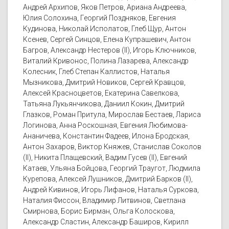
Андрей Архипов, Яков Петров, Ариана Андреева,
Юлия Солохина, Георгий Поздняков, Евгения
Кудинова, Николай Исполатов, Глеб Щур, Антон
Ксенев, Сергей Синцов, Елена Купрашевич, Антон
Багров, Александр Нестеров (II), Игорь Ключников,
Виталий Кривонос, Полина Лазарева, Александр
Колесник, Глеб Степан Каллистов, Наталья
Мызникова, Дмитрий Новиков, Сергей Кравцов,
Алексей Красноцветов, Екатерина Савелкова,
Татьяна Лукьянчикова, Даниил Кокин, Дмитрий
Глазков, Роман Притула, Мирослав Бестаев, Лариса
Логинова, Анна Роскошная, Евгения Любимова-
Ананичева, Константин Фадеев, Илона Бродская,
Антон Захаров, Виктор Княжев, Станислав Соколов
(II), Никита Плащевский, Вадим Гусев (II), Евгений
Катаев, Ульяна Бойцова, Георгий Траугот, Людмила
Курепова, Алексей Лушников, Дмитрий Барков (II),
Андрей Кивинов, Игорь Лифанов, Наталья Суркова,
Наталия Фиссон, Владимир Литвинов, Светлана
Смирнова, Борис Бирман, Ольга Колоскова,
Александр Сластин, Александр Баширов, Кирилл