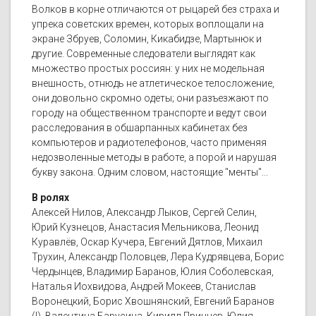
Волков в корне отличаются от рыцарей без страха и
упрека советских времен, которых воплощали на
экране Збруев, Соломин, Кикабидзе, Мартынюк и
другие. Современные следователи выглядят как
множество простых россиян: у них не модельная
внешность, отнюдь не атлетическое телосложение,
они довольно скромно одеты; они разъезжают по
городу на общественном транспорте и ведут свои
расследования в обшарпанных кабинетах без
компьютеров и радиотелефонов, часто применяя
недозволенные методы в работе, а порой и нарушая
букву закона. Одним словом, настоящие "менты"...
В ролях
Алексей Нилов, Александр Лыков, Сергей Селин,
Юрий Кузнецов, Анастасия Мельникова, Леонид
Куравлёв, Оскар Кучера, Евгений Дятлов, Михаил
Трухин, Александр Половцев, Лера Кудрявцева, Борис
Чердынцев, Владимир Баранов, Юлия Соболевская,
Наталья Иохвидова, Андрей Мокеев, Станислав
Воронецкий, Борис Хвошнянский, Евгений Баранов