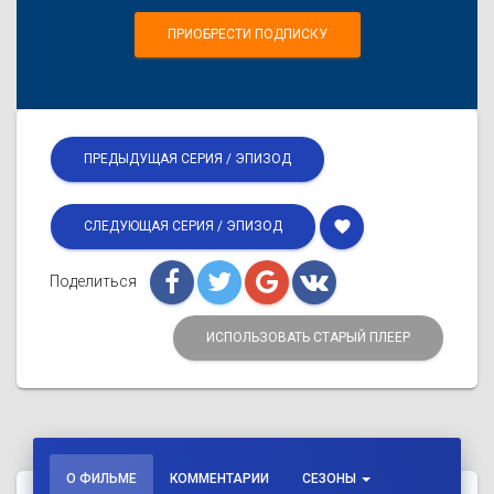
ПРИОБРЕСТИ ПОДПИСКУ
ПРЕДЫДУЩАЯ СЕРИЯ / ЭПИЗОД
favorite
СЛЕДУЮЩАЯ СЕРИЯ / ЭПИЗОД
Поделиться
ИСПОЛЬЗОВАТЬ СТАРЫЙ ПЛЕЕР
О ФИЛЬМЕ
КОММЕНТАРИИ
СЕЗОНЫ