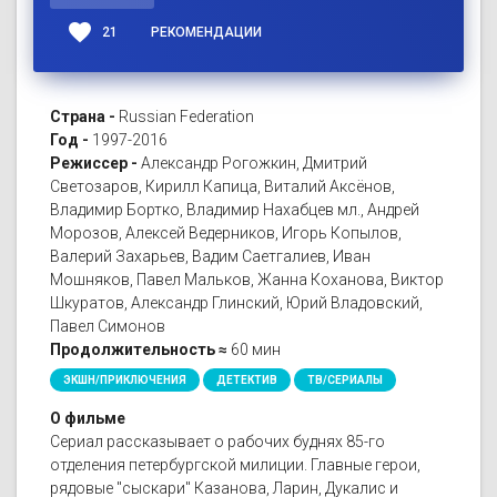
favorite
21
РЕКОМЕНДАЦИИ
Страна -
Russian Federation
Год -
1997-2016
Режиссер -
Александр Рогожкин, Дмитрий
Светозаров, Кирилл Капица, Виталий Аксёнов,
Владимир Бортко, Владимир Нахабцев мл., Андрей
Морозов, Алексей Ведерников, Игорь Копылов,
Валерий Захарьев, Вадим Саетгалиев, Иван
Мошняков, Павел Мальков, Жанна Коханова, Виктор
Шкуратов, Александр Глинский, Юрий Владовский,
Павел Симонов
Продолжительность ≈
60 мин
ЭКШН/ПРИКЛЮЧЕНИЯ
ДЕТЕКТИВ
ТВ/СЕРИАЛЫ
О фильме
Сериал рассказывает о рабочих буднях 85-го
отделения петербургской милиции. Главные герои,
рядовые "сыскари" Казанова, Ларин, Дукалис и