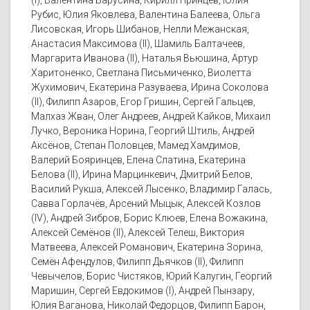
(I), Валентина Барусина, Кирилл Принцев, Юлия
Рубис, Юлия Яковлева, Валентина Балеева, Ольга
Лисовская, Игорь Шибанов, Нелли Межанская,
Анастасия Максимова (II), Шамиль Балтачеев,
Маргарита Иванова (II), Наталья Вьюшина, Артур
Харитоненко, Светлана Письмиченко, Виолетта
Жухимович, Екатерина Разуваева, Ирина Соколова
(II), Филипп Азаров, Егор Гришин, Сергей Гальцев,
Малхаз Жван, Олег Андреев, Андрей Кайков, Михаил
Лучко, Вероника Норина, Георгий Штиль, Андрей
Аксёнов, Степан Половцев, Мамед Хамдимов,
Валерий Бояринцев, Елена Слатина, Екатерина
Белова (II), Ирина Марцинкевич, Дмитрий Белов,
Василий Рукша, Алексей Лысенко, Владимир Галась,
Савва Горлачёв, Арсений Мыцык, Алексей Козлов
(IV), Андрей Зибров, Борис Клюев, Елена Вожакина,
Алексей Семёнов (II), Алексей Телеш, Виктория
Матвеева, Алексей Романович, Екатерина Зорина,
Семён Афендулов, Филипп Дьячков (II), Филипп
Чевычелов, Борис Чистяков, Юрий Калугин, Георгий
Маришин, Сергей Евдокимов (I), Андрей Пынзару,
Юлия Ваганова, Николай Федорцов, Филипп Барон,