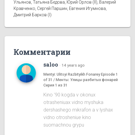
Ульянов, Татьяна Бедова, Юрий Орлов (II), Валерий
Кравченко, Сергей Паршин, Евгения Игумнова,
Дмитрий Барков (I)
Комментарии
saloo
·
14 years ago
Mentyi: Ulitsyi Razbityikh Fonarey Episode 1
of 31 / Менты: Улицы разбитых фонарей
Серия 1 из 31
Kino '90 kogda v okonux
otrasheniuax vidno myshuka
dershashego mikrafon a v lyshax
vidno otrosheniue kino
suomachnou grypu