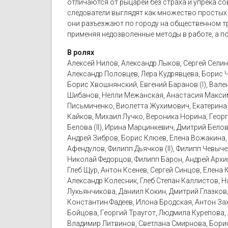
отличаются от рыцарей без страха и упрека с
следователи выглядят как множество простых 
они разъезжают по городу на общественном т
применяя недозволенные методы в работе, а по
В ролях
Алексей Нилов, Александр Лыков, Сергей Селин
Александр Половцев, Лера Кудрявцева, Борис 
Борис Хвошнянский, Евгений Баранов (I), Вале
Шибанов, Нелли Межанская, Анастасия Максимо
Письмиченко, Виолетта Жухимович, Екатерина Р
Кайков, Михаил Лучко, Вероника Норина, Геор
Белова (II), Ирина Марцинкевич, Дмитрий Бело
Андрей Зибров, Борис Клюев, Елена Вожакина, 
Афендулов, Филипп Дьячков (II), Филипп Чевыч
Николай Федорцов, Филипп Барон, Андрей Архи
Глеб Щур, Антон Ксенев, Сергей Синцов, Елена
Александр Колесник, Глеб Степан Каллистов, 
Лукьянчикова, Даниил Кокин, Дмитрий Глазков
Константин Фадеев, Илона Бродская, Антон Заха
Бойцова, Георгий Траугот, Людмила Курепова, 
Владимир Литвинов, Светлана Смирнова, Борис