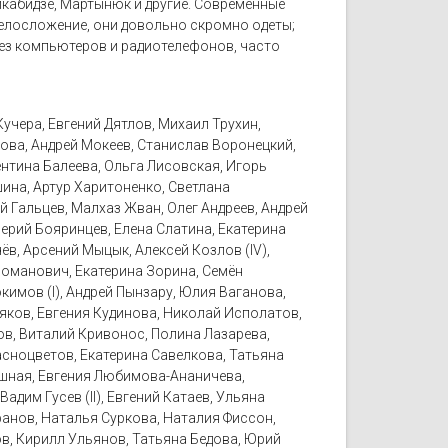
икабидзе, Мартынюк и другие. Современные
телосложение, они довольно скромно одеты;
без компьютеров и радиотелефонов, часто
учера, Евгений Дятлов, Михаил Трухин,
ова, Андрей Мокеев, Станислав Воронецкий,
ентина Балеева, Ольга Лисовская, Игорь
ина, Артур Харитоненко, Светлана
й Гальцев, Малхаз Жван, Олег Андреев, Андрей
ерий Бояринцев, Елена Слатина, Екатерина
ёв, Арсений Мыцык, Алексей Козлов (IV),
 Романович, Екатерина Зорина, Семён
кимов (I), Андрей Пынзару, Юлия Ваганова,
яков, Евгения Кудинова, Николай Исполатов,
ков, Виталий Кривонос, Полина Лазарева,
асноцветов, Екатерина Савелкова, Татьяна
ошная, Евгения Любимова-Ананичева,
адим Гусев (II), Евгений Катаев, Ульяна
фанов, Наталья Суркова, Наталия Фиссон,
в, Кирилл Ульянов, Татьяна Бедова, Юрий