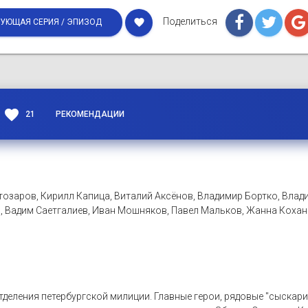
Поделиться
favorite
УЮЩАЯ СЕРИЯ / ЭПИЗОД
favorite
21
РЕКОМЕНДАЦИИ
озаров, Кирилл Капица, Виталий Аксёнов, Владимир Бортко, Влади
, Вадим Саетгалиев, Иван Мошняков, Павел Мальков, Жанна Кохано
тделения петербургской милиции. Главные герои, рядовые "сыскари