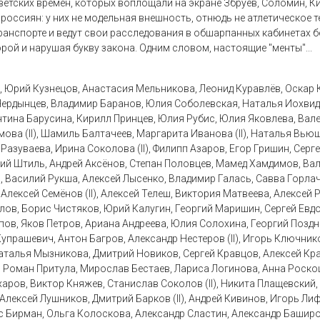
оветских времен, которых воплощали на экране Збруев, Соломин, К
россиян: у них не модельная внешность, отнюдь не атлетическое 
ранспорте и ведут свои расследования в обшарпанных кабинетах 
рой и нарушая букву закона. Одним словом, настоящие "менты"...
, Юрий Кузнецов, Анастасия Мельникова, Леонид Куравлёв, Оскар К
Чердынцев, Владимир Баранов, Юлия Соболевская, Наталья Иохвид
нтина Барусина, Кирилл Принцев, Юлия Рубис, Юлия Яковлева, Вал
ва (II), Шамиль Балтачеев, Маргарита Иванова (II), Наталья Вьюш
азуваева, Ирина Соколова (II), Филипп Азаров, Егор Гришин, Серге
гий Штиль, Андрей Аксёнов, Степан Половцев, Мамед Хамдимов, Вал
в, Василий Рукша, Алексей Лысенко, Владимир Галась, Савва Горлач
Алексей Семёнов (II), Алексей Телеш, Виктория Матвеева, Алексей
елов, Борис Чистяков, Юрий Калугин, Георгий Маришин, Сергей Евдо
пов, Яков Петров, Ариана Андреева, Юлия Солохина, Георгий Поздн
 Купрашевич, Антон Багров, Александр Нестеров (II), Игорь Ключни
Наталья Мызникова, Дмитрий Новиков, Сергей Кравцов, Алексей Кр
, Роман Притула, Мирослав Бестаев, Лариса Логинова, Анна Роск
ров, Виктор Княжев, Станислав Соколов (II), Никита Плащевский, В
Алексей Лушников, Дмитрий Барков (II), Андрей Кивинов, Игорь Ли
 Бирман, Ольга Колоскова, Александр Сластин, Александр Баширо