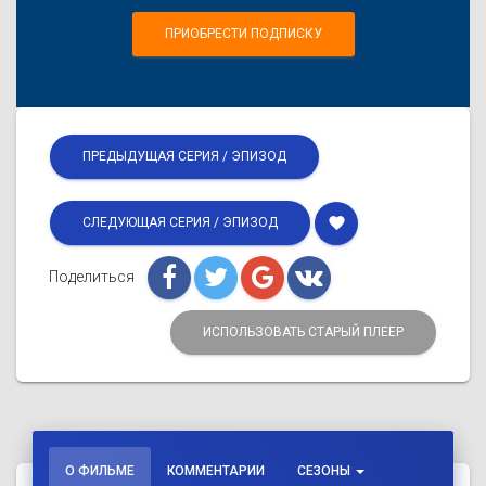
ПРИОБРЕСТИ ПОДПИСКУ
ПРЕДЫДУЩАЯ СЕРИЯ / ЭПИЗОД
favorite
СЛЕДУЮЩАЯ СЕРИЯ / ЭПИЗОД
Поделиться
ИСПОЛЬЗОВАТЬ СТАРЫЙ ПЛЕЕР
О ФИЛЬМЕ
КОММЕНТАРИИ
СЕЗОНЫ