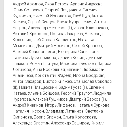
Андрей Архипов, Яков Петров, Ариана Андреева,
Юлия Солохина, Георгий Поздняков, Евгения
Кудинова, Николай Исполатов, Глеб Щур, Антон
Ксенев, Сергей Синцов, Елена Купрашевич, Антон
Багров, Александр Нестеров (II), Игорь Ключников,
Виталий Кривонос, Полина Лазарева, Александр
Колесник, Глеб Степан Каллистов, Наталья
Мызникова, Дмитрий Новиков, Сергей Кравцов,
Алексей Красноцветов, Екатерина Савелкова,
Татьяна Лукьянчикова, Даниил Кокин, Дмитрий
Глазков, Роман Притула, Мирослав Бестаев, Лариса
Логинова, Анна Роскошная, Евгения Любимова-
Ананичева, Константин Фадеев, Илона Бродская,
Антон Захаров, Виктор Княжев, Станислав Соколов
(II), Никита Плащевский, Вадим Гусев (II), Евгений
Катаев, Ульяна Бойцова, Георгий Траугот, Людмила
Курепова, Алексей Лушников, Дмитрий Барков (II),
Андрей Кивинов, Игорь Лифанов, Наталья Суркова,
Наталия Фиссон, Владимир Литвинов, Светлана
Смирнова, Борис Бирман, Ольга Колоскова,
Александр Сластин, Александр Баширов, Кирилл