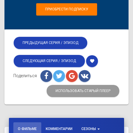
ПРИОБРЕСТИ ПОДПИСКУ
ПРЕДЫДУЩАЯ СЕРИЯ / ЭПИЗОД
favorite
СЛЕДУЮЩАЯ СЕРИЯ / ЭПИЗОД
Поделиться
ИСПОЛЬЗОВАТЬ СТАРЫЙ ПЛЕЕР
О ФИЛЬМЕ
КОММЕНТАРИИ
СЕЗОНЫ