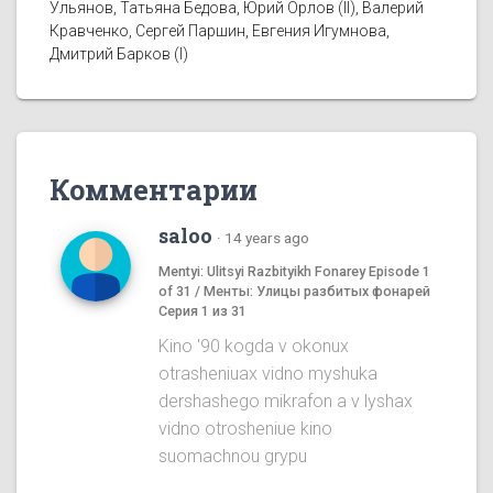
Ульянов, Татьяна Бедова, Юрий Орлов (II), Валерий
Кравченко, Сергей Паршин, Евгения Игумнова,
Дмитрий Барков (I)
Комментарии
saloo
·
14 years ago
Mentyi: Ulitsyi Razbityikh Fonarey Episode 1
of 31 / Менты: Улицы разбитых фонарей
Серия 1 из 31
Kino '90 kogda v okonux
otrasheniuax vidno myshuka
dershashego mikrafon a v lyshax
vidno otrosheniue kino
suomachnou grypu