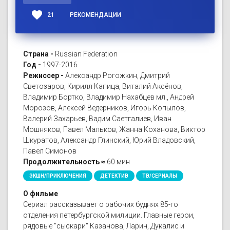
favorite
21
РЕКОМЕНДАЦИИ
Страна -
Russian Federation
Год -
1997-2016
Режиссер -
Александр Рогожкин, Дмитрий
Светозаров, Кирилл Капица, Виталий Аксёнов,
Владимир Бортко, Владимир Нахабцев мл., Андрей
Морозов, Алексей Ведерников, Игорь Копылов,
Валерий Захарьев, Вадим Саетгалиев, Иван
Мошняков, Павел Мальков, Жанна Коханова, Виктор
Шкуратов, Александр Глинский, Юрий Владовский,
Павел Симонов
Продолжительность ≈
60 мин
ЭКШН/ПРИКЛЮЧЕНИЯ
ДЕТЕКТИВ
ТВ/СЕРИАЛЫ
О фильме
Сериал рассказывает о рабочих буднях 85-го
отделения петербургской милиции. Главные герои,
рядовые "сыскари" Казанова, Ларин, Дукалис и