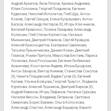
Андрей Архипов, Яков Петров, Ариана Андреева,
Юлия Солохина, Георгий Поздняков, Евгения
Кудинова, Николай Исполатов, Глеб Щур, Антон
Ксенев, Сергей Синцов, Елена Купрашевич, Антон
Багров, Александр Нестеров (II), Игорь Ключников,
Виталий Кривонос, Полина Лазарева, Александр
Колесник, Глеб Степан Каллистов, Наталья
Мызникова, Дмитрий Новиков, Сергей Кравцов,
Алексей Красноцветов, Екатерина Савелкова,
Татьяна Лукьянчикова, Даниил Кокин, Дмитрий
Глазков, Роман Притула, Мирослав Бестаев, Лариса
Логинова, Анна Роскошная, Евгения Любимова-
Ананичева, Константин Фадеев, Илона Бродская,
Антон Захаров, Виктор Княжев, Станислав Соколов
(II), Никита Плащевский, Вадим Гусев (II), Евгений
Катаев, Ульяна Бойцова, Георгий Траугот, Людмила
Курепова, Алексей Лушников, Дмитрий Барков (II),
Андрей Кивинов, Игорь Лифанов, Наталья Суркова,
Наталия Фиссон, Владимир Литвинов, Светлана
Смирнова, Борис Бирман, Ольга Колоскова,
Александр Сластин, Александр Баширов, Кирилл