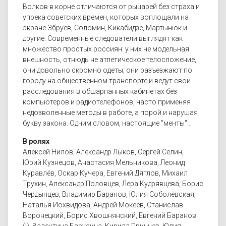
Волков в корне отличаются от рыцарей без страха и
упрека советских времен, которых воплощали на
экране Збруев, Соломин, Кикабидзе, Мартынюк и
другие. Современные следователи выглядят как
множество простых россиян: у них не модельная
внешность, отнюдь не атлетическое телосложение,
они довольно скромно одеты; они разъезжают по
городу на общественном транспорте и ведут свои
расследования в обшарпанных кабинетах без
компьютеров и радиотелефонов, часто применяя
недозволенные методы в работе, а порой и нарушая
букву закона. Одним словом, настоящие "менты"...
В ролях
Алексей Нилов, Александр Лыков, Сергей Селин,
Юрий Кузнецов, Анастасия Мельникова, Леонид
Куравлёв, Оскар Кучера, Евгений Дятлов, Михаил
Трухин, Александр Половцев, Лера Кудрявцева, Борис
Чердынцев, Владимир Баранов, Юлия Соболевская,
Наталья Иохвидова, Андрей Мокеев, Станислав
Воронецкий, Борис Хвошнянский, Евгений Баранов