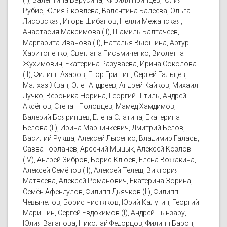
(I), Валентина Барусина, Кирилл Принцев, Юлия
Рубис, Юлия Яковлева, Валентина Балеева, Ольга
Лисовская, Игорь Шибанов, Нелли Межанская,
Анастасия Максимова (II), Шамиль Балтачеев,
Маргарита Иванова (II), Наталья Вьюшина, Артур
Харитоненко, Светлана Письмиченко, Виолетта
Жухимович, Екатерина Разуваева, Ирина Соколова
(II), Филипп Азаров, Егор Гришин, Сергей Гальцев,
Малхаз Жван, Олег Андреев, Андрей Кайков, Михаил
Лучко, Вероника Норина, Георгий Штиль, Андрей
Аксёнов, Степан Половцев, Мамед Хамдимов,
Валерий Бояринцев, Елена Слатина, Екатерина
Белова (II), Ирина Марцинкевич, Дмитрий Белов,
Василий Рукша, Алексей Лысенко, Владимир Галась,
Савва Горлачёв, Арсений Мыцык, Алексей Козлов
(IV), Андрей Зибров, Борис Клюев, Елена Вожакина,
Алексей Семёнов (II), Алексей Телеш, Виктория
Матвеева, Алексей Романович, Екатерина Зорина,
Семён Афендулов, Филипп Дьячков (II), Филипп
Чевычелов, Борис Чистяков, Юрий Калугин, Георгий
Маришин, Сергей Евдокимов (I), Андрей Пынзару,
Юлия Ваганова, Николай Федорцов, Филипп Барон,