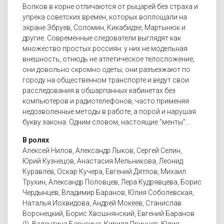
Волков в корне отличаются от рыцарей без страха и
упрека советских времен, которых воплощали на
экране Збруев, Соломин, Кикабидзе, Мартынюк и
другие. Современные следователи выглядят как
множество простых россиян: у них не модельная
внешность, отнюдь не атлетическое телосложение,
они довольно скромно одеты; они разъезжают по
городу на общественном транспорте и ведут свои
расследования в обшарпанных кабинетах без
компьютеров и радиотелефонов, часто применяя
недозволенные методы в работе, а порой и нарушая
букву закона. Одним словом, настоящие "менты"...
В ролях
Алексей Нилов, Александр Лыков, Сергей Селин,
Юрий Кузнецов, Анастасия Мельникова, Леонид
Куравлёв, Оскар Кучера, Евгений Дятлов, Михаил
Трухин, Александр Половцев, Лера Кудрявцева, Борис
Чердынцев, Владимир Баранов, Юлия Соболевская,
Наталья Иохвидова, Андрей Мокеев, Станислав
Воронецкий, Борис Хвошнянский, Евгений Баранов