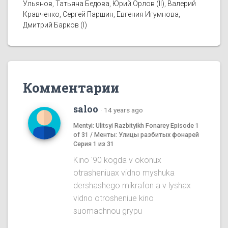
Ульянов, Татьяна Бедова, Юрий Орлов (II), Валерий
Кравченко, Сергей Паршин, Евгения Игумнова,
Дмитрий Барков (I)
Комментарии
saloo
·
14 years ago
Mentyi: Ulitsyi Razbityikh Fonarey Episode 1
of 31 / Менты: Улицы разбитых фонарей
Серия 1 из 31
Kino '90 kogda v okonux
otrasheniuax vidno myshuka
dershashego mikrafon a v lyshax
vidno otrosheniue kino
suomachnou grypu