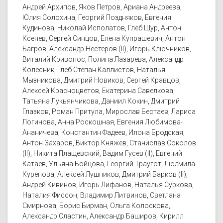
Андрей Архипов, Яков Петров, Ариана Андреева,
Юлия Солохина, Георгий Поздняков, Евгения
Кудинова, Николай Исполатов, Глеб Щур, Антон
Ксенев, Сергей Синцов, Елена Купрашевич, Антон
Багров, Александр Нестеров (II), Игорь Ключников,
Виталий Кривонос, Полина Лазарева, Александр
Колесник, Глеб Степан Каллистов, Наталья
Мызникова, Дмитрий Новиков, Сергей Кравцов,
Алексей Красноцветов, Екатерина Савелкова,
Татьяна Лукьянчикова, Даниил Кокин, Дмитрий
Глазков, Роман Притула, Мирослав Бестаев, Лариса
Логинова, Анна Роскошная, Евгения Любимова-
Ананичева, Константин Фадеев, Илона Бродская,
Антон Захаров, Виктор Княжев, Станислав Соколов
(II), Никита Плащевский, Вадим Гусев (II), Евгений
Катаев, Ульяна Бойцова, Георгий Траугот, Людмила
Курепова, Алексей Лушников, Дмитрий Барков (II),
Андрей Кивинов, Игорь Лифанов, Наталья Суркова,
Наталия Фиссон, Владимир Литвинов, Светлана
Смирнова, Борис Бирман, Ольга Колоскова,
Александр Сластин, Александр Баширов, Кирилл