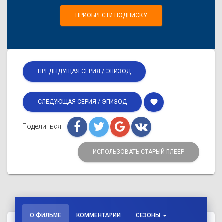
ПРИОБРЕСТИ ПОДПИСКУ
ПРЕДЫДУЩАЯ СЕРИЯ / ЭПИЗОД
favorite
СЛЕДУЮЩАЯ СЕРИЯ / ЭПИЗОД
Поделиться
ИСПОЛЬЗОВАТЬ СТАРЫЙ ПЛЕЕР
О ФИЛЬМЕ
КОММЕНТАРИИ
СЕЗОНЫ