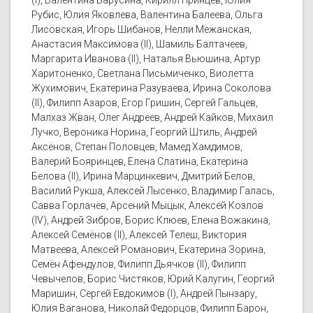
(I), Валентина Барусина, Кирилл Принцев, Юлия
Рубис, Юлия Яковлева, Валентина Балеева, Ольга
Лисовская, Игорь Шибанов, Нелли Межанская,
Анастасия Максимова (II), Шамиль Балтачеев,
Маргарита Иванова (II), Наталья Вьюшина, Артур
Харитоненко, Светлана Письмиченко, Виолетта
Жухимович, Екатерина Разуваева, Ирина Соколова
(II), Филипп Азаров, Егор Гришин, Сергей Гальцев,
Малхаз Жван, Олег Андреев, Андрей Кайков, Михаил
Лучко, Вероника Норина, Георгий Штиль, Андрей
Аксёнов, Степан Половцев, Мамед Хамдимов,
Валерий Бояринцев, Елена Слатина, Екатерина
Белова (II), Ирина Марцинкевич, Дмитрий Белов,
Василий Рукша, Алексей Лысенко, Владимир Галась,
Савва Горлачёв, Арсений Мыцык, Алексей Козлов
(IV), Андрей Зибров, Борис Клюев, Елена Вожакина,
Алексей Семёнов (II), Алексей Телеш, Виктория
Матвеева, Алексей Романович, Екатерина Зорина,
Семён Афендулов, Филипп Дьячков (II), Филипп
Чевычелов, Борис Чистяков, Юрий Калугин, Георгий
Маришин, Сергей Евдокимов (I), Андрей Пынзару,
Юлия Ваганова, Николай Федорцов, Филипп Барон,