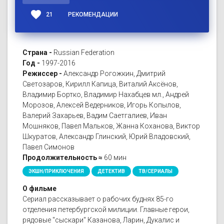
favorite
21
РЕКОМЕНДАЦИИ
Страна -
Russian Federation
Год -
1997-2016
Режиссер -
Александр Рогожкин, Дмитрий
Светозаров, Кирилл Капица, Виталий Аксёнов,
Владимир Бортко, Владимир Нахабцев мл., Андрей
Морозов, Алексей Ведерников, Игорь Копылов,
Валерий Захарьев, Вадим Саетгалиев, Иван
Мошняков, Павел Мальков, Жанна Коханова, Виктор
Шкуратов, Александр Глинский, Юрий Владовский,
Павел Симонов
Продолжительность ≈
60 мин
ЭКШН/ПРИКЛЮЧЕНИЯ
ДЕТЕКТИВ
ТВ/СЕРИАЛЫ
О фильме
Сериал рассказывает о рабочих буднях 85-го
отделения петербургской милиции. Главные герои,
рядовые "сыскари" Казанова, Ларин, Дукалис и