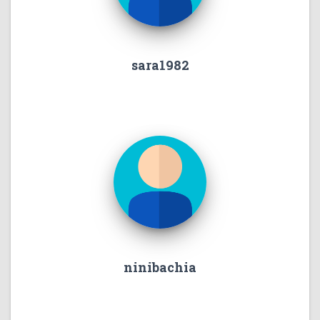
sara1982
ninibachia