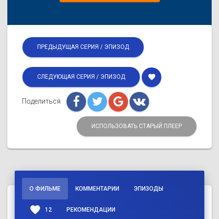
ПРЕДЫДУЩАЯ СЕРИЯ / ЭПИЗОД
favorite
СЛЕДУЮЩАЯ СЕРИЯ / ЭПИЗОД
Поделиться
ИСПОЛЬЗОВАТЬ СТАРЫЙ ПЛЕЕР
О ФИЛЬМЕ
КОММЕНТАРИИ
ЭПИЗОДЫ
favorite
12
РЕКОМЕНДАЦИИ