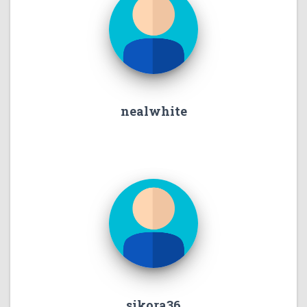
nealwhite
sikora36