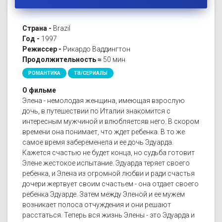
Страна -
Brazil
Год -
1997
Режиссер -
Рикардо Ваддингтон
Продолжительность ≈
50 мин
РОМАНТИКА
ТВ/СЕРИАЛЫ
О фильме
Элена - немолодая женщина, имеющая взрослую
дочь, в путешествии по Италии знакомится с
интересным мужчиной и влюбляетсяв него. В скором
времени она понимает, что ждет ребенка. В то же
самое время забеременела и ее дочь Эдуарда.
Кажется счастью не будет конца, но судьба готовит
Элене жестокое испытание. Эдуарда теряет своего
ребенка, и Элена из огромной любви и ради счастья
дочери жертвует своим счастьем - она отдает своего
ребенка Эдуарде. Затем между Эленой и ее мужем
возникает полоса отчуждения и они решают
расстаться. Теперь вся жизнь Элены - это Эдуарда и