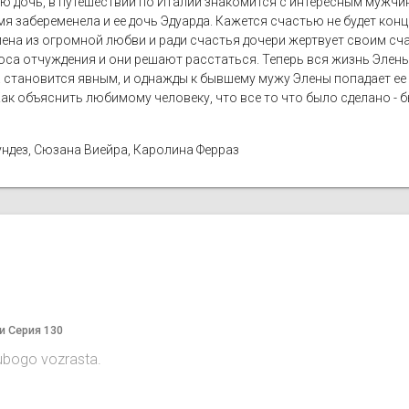
 дочь, в путешествии по Италии знакомится с интересным мужчин
мя забеременела и ее дочь Эдуарда. Кажется счастью не будет кон
лена из огромной любви и ради счастья дочери жертвует своим сча
са отчуждения и они решают расстаться. Теперь вся жизнь Элены 
а становится явным, и однажды к бывшему мужу Элены попадает ее 
Как объяснить любимому человеку, что все то что было сделано -
ундез, Сюзана Виейра, Каролина Ферраз
и Серия 130
 lubogo vozrasta.