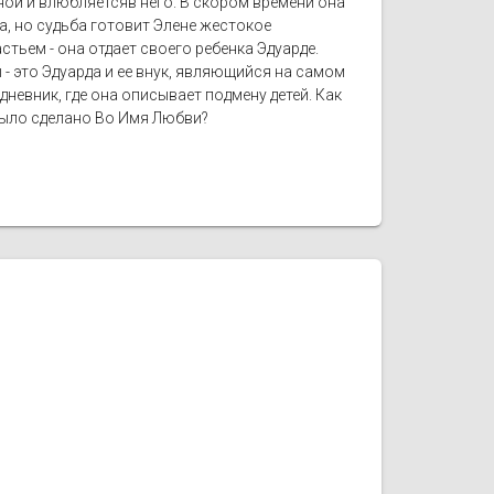
ой и влюбляетсяв него. В скором времени она
ца, но судьба готовит Элене жестокое
стьем - она отдает своего ребенка Эдуарде.
- это Эдуарда и ее внук, являющийся на самом
дневник, где она описывает подмену детей. Как
 было сделано Во Имя Любви?