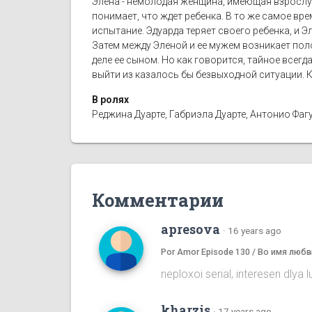
Элена - немолодая женщина, имеющая взрослую
понимает, что ждет ребенка. В то же самое вре
испытание. Эдуарда теряет своего ребенка, и Э
Затем между Эленой и ее мужем возникает поло
деле ее сыном. Но как говорится, тайное всегд
выйти из казалось бы безвыходной ситуации. 
В ролях
Реджина Дуарте, Габриэла Дуарте, Антонио Фаг
Комментарии
apresova
·
16 years ago
Por Amor Episode 130 / Во имя любв
neploxoi serial, interesen dlya
kharzis
·
17 years ago