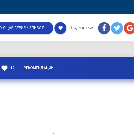
Поделиться
favorite
УЮЩАЯ СЕРИЯ / ЭПИЗОД
favorite
12
РЕКОМЕНДАЦИИ