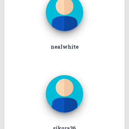
nealwhite
sikora36