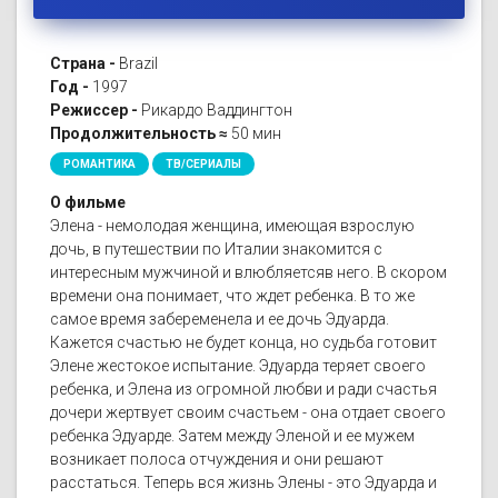
Страна -
Brazil
Год -
1997
Режиссер -
Рикардо Ваддингтон
Продолжительность ≈
50 мин
РОМАНТИКА
ТВ/СЕРИАЛЫ
О фильме
Элена - немолодая женщина, имеющая взрослую
дочь, в путешествии по Италии знакомится с
интересным мужчиной и влюбляетсяв него. В скором
времени она понимает, что ждет ребенка. В то же
самое время забеременела и ее дочь Эдуарда.
Кажется счастью не будет конца, но судьба готовит
Элене жестокое испытание. Эдуарда теряет своего
ребенка, и Элена из огромной любви и ради счастья
дочери жертвует своим счастьем - она отдает своего
ребенка Эдуарде. Затем между Эленой и ее мужем
возникает полоса отчуждения и они решают
расстаться. Теперь вся жизнь Элены - это Эдуарда и