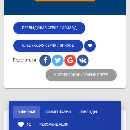
ПРЕДЫДУЩАЯ СЕРИЯ / ЭПИЗОД
favorite
СЛЕДУЮЩАЯ СЕРИЯ / ЭПИЗОД
Поделиться
ИСПОЛЬЗОВАТЬ СТАРЫЙ ПЛЕЕР
О ФИЛЬМЕ
КОММЕНТАРИИ
ЭПИЗОДЫ
favorite
12
РЕКОМЕНДАЦИИ