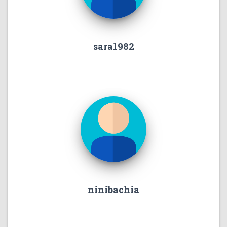
sara1982
ninibachia