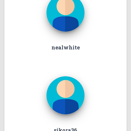
nealwhite
sikora36