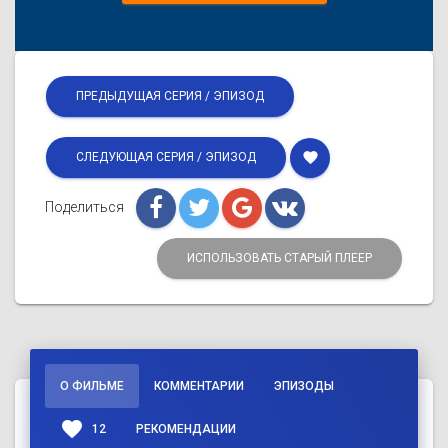
ПРЕДЫДУЩАЯ СЕРИЯ / ЭПИЗОД
favorite
СЛЕДУЮЩАЯ СЕРИЯ / ЭПИЗОД
Поделиться
ИСПОЛЬЗОВАТЬ СТАРЫЙ ПЛЕЕР
О ФИЛЬМЕ
КОММЕНТАРИИ
ЭПИЗОДЫ
favorite
12
РЕКОМЕНДАЦИИ