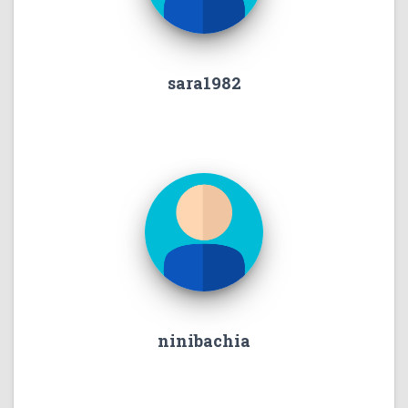
sara1982
ninibachia