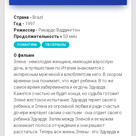
Страна -
Brazil
Год -
1997
Режиссер -
Рикардо Ваддингтон
Продолжительность ≈
50 мин
РОМАНТИКА
ТВ/СЕРИАЛЫ
О фильме
Элена - немолодая женщина, имеющая взрослую
дочь, в путешествии по Италии знакомится с
интересным мужчиной и влюбляетсяв него. В скором
времени она понимает, что ждет ребенка. В то же
самое время забеременела и ее дочь Эдуарда.
Кажется счастью не будет конца, но судьба готовит
Элене жестокое испытание. Эдуарда теряет своего
ребенка, и Элена из огромной любви и ради счастья
дочери жертвует своим счастьем - она отдает своего
ребенка Эдуарде. Затем между Эленой и ее мужем
возникает полоса отчуждения и они решают
расстаться. Теперь вся жизнь Элены - это Эдуарда и