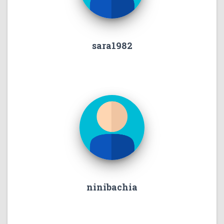
sara1982
ninibachia