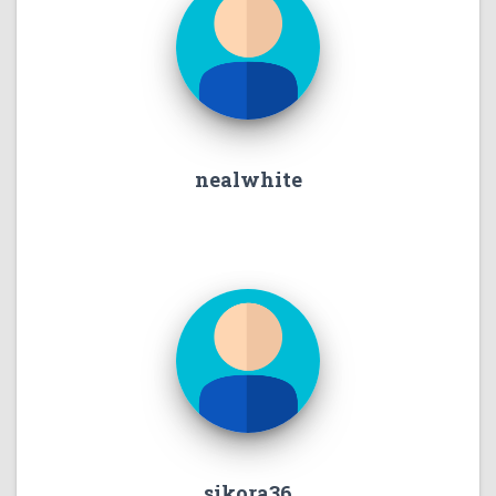
nealwhite
sikora36