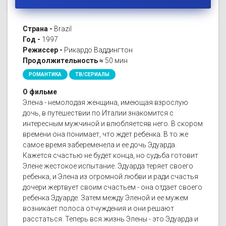
Страна -
Brazil
Год -
1997
Режиссер -
Рикардо Ваддингтон
Продолжительность ≈
50 мин
РОМАНТИКА
ТВ/СЕРИАЛЫ
О фильме
Элена - немолодая женщина, имеющая взрослую
дочь, в путешествии по Италии знакомится с
интересным мужчиной и влюбляетсяв него. В скором
времени она понимает, что ждет ребенка. В то же
самое время забеременела и ее дочь Эдуарда.
Кажется счастью не будет конца, но судьба готовит
Элене жестокое испытание. Эдуарда теряет своего
ребенка, и Элена из огромной любви и ради счастья
дочери жертвует своим счастьем - она отдает своего
ребенка Эдуарде. Затем между Эленой и ее мужем
возникает полоса отчуждения и они решают
расстаться. Теперь вся жизнь Элены - это Эдуарда и