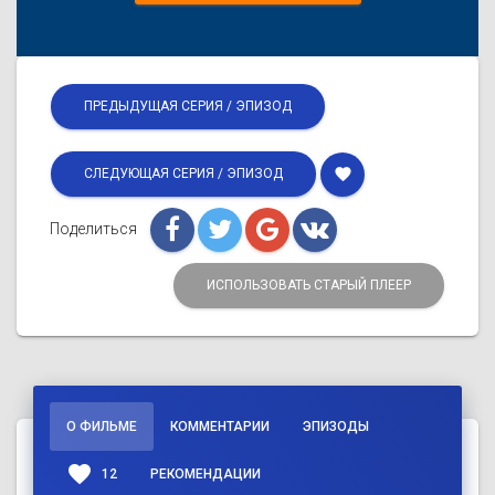
ПРЕДЫДУЩАЯ СЕРИЯ / ЭПИЗОД
favorite
СЛЕДУЮЩАЯ СЕРИЯ / ЭПИЗОД
Поделиться
ИСПОЛЬЗОВАТЬ СТАРЫЙ ПЛЕЕР
О ФИЛЬМЕ
КОММЕНТАРИИ
ЭПИЗОДЫ
favorite
12
РЕКОМЕНДАЦИИ