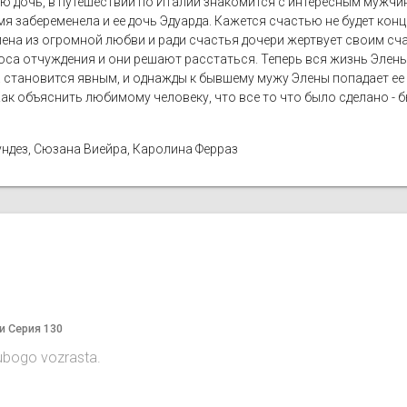
 дочь, в путешествии по Италии знакомится с интересным мужчин
мя забеременела и ее дочь Эдуарда. Кажется счастью не будет кон
лена из огромной любви и ради счастья дочери жертвует своим сча
са отчуждения и они решают расстаться. Теперь вся жизнь Элены 
а становится явным, и однажды к бывшему мужу Элены попадает ее 
Как объяснить любимому человеку, что все то что было сделано -
ундез, Сюзана Виейра, Каролина Ферраз
и Серия 130
 lubogo vozrasta.