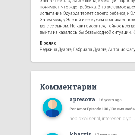
Элена - немолодая женщина, имеющая взрослую
понимает, что ждет ребенка. В то же самое вре
испытание. Эдуарда теряет своего ребенка, и Э
Затем между Эленой и ее мужем возникает поло
деле ее сыном. Но как говорится, тайное всегд
выйти из казалось бы безвыходной ситуации. 
В ролях
Реджина Дуарте, Габриэла Дуарте, Антонио Фаг
Комментарии
apresova
·
16 years ago
Por Amor Episode 130 / Во имя любв
neploxoi serial, interesen dlya
kharzis
·
17 years ago