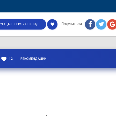
Поделиться
favorite
УЮЩАЯ СЕРИЯ / ЭПИЗОД
favorite
12
РЕКОМЕНДАЦИИ