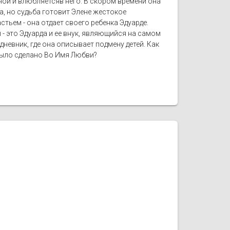
ой и влюбляетсяв него. В скором времени она
ца, но судьба готовит Элене жестокое
стьем - она отдает своего ребенка Эдуарде.
- это Эдуарда и ее внук, являющийся на самом
дневник, где она описывает подмену детей. Как
 было сделано Во Имя Любви?