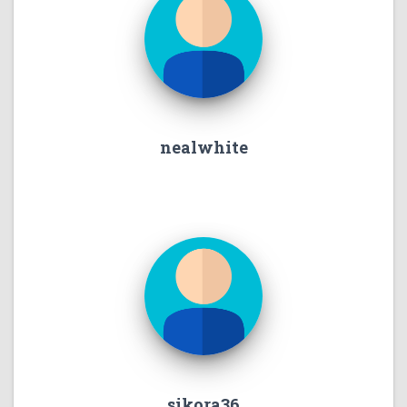
nealwhite
sikora36