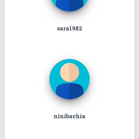
sara1982
ninibachia