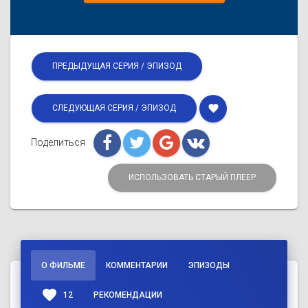
ПРЕДЫДУЩАЯ СЕРИЯ / ЭПИЗОД
favorite
СЛЕДУЮЩАЯ СЕРИЯ / ЭПИЗОД
Поделиться
ИСПОЛЬЗОВАТЬ СТАРЫЙ ПЛЕЕР
О ФИЛЬМЕ
КОММЕНТАРИИ
ЭПИЗОДЫ
favorite
12
РЕКОМЕНДАЦИИ