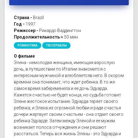
Страна -
Brazil
Год -
1997
Режиссер -
Рикардо Ваддингтон
Продолжительность ≈
50 мин
РОМАНТИКА
ТВ/СЕРИАЛЫ
О фильме
Элена - немолодая женщина, имеющая взрослую
дочь, в путешествии по Италии знакомится с
интересным мужчиной и влюбляетсяв него. В скором
времени она понимает, что ждет ребенка. В то же
самое время забеременела и ее дочь Эдуарда.
Кажется счастью не будет конца, но судьба готовит
Элене жестокое испытание. Эдуарда теряет своего
ребенка, и Элена из огромной любви и ради счастья
дочери жертвует своим счастьем - она отдает своего
ребенка Эдуарде. Затем между Эленой и ее мужем
возникает полоса отчуждения и они решают
расстаться. Теперь вся жизнь Элены - это Эдуарда и