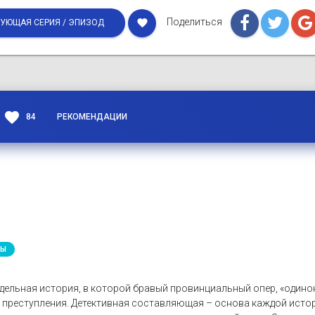
Поделиться
favorite
УЮЩАЯ СЕРИЯ / ЭПИЗОД
favorite
84
РЕКОМЕНДАЦИИ
ЛЫ
тдельная история, в которой бравый провинциальный опер, «одино
г преступления. Детективная составляющая – основа каждой исто