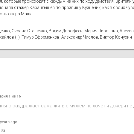
я, которые происходят с каждым из них по ходу действия. Зрители 
нала стажёр Карандышев по прозвищу Кузнечик; как в своих чувс
дочь опера Маша.
енко, Оксана Сташенко, Вадим Дорофеев, Мария Пирогова, Алекса
айлов (II), Тимур Ефременков, Александр Числов, Виктор Конухин
ерия 1 из 16
льно раздражает сама жить с мужем не хочет и дочери не 
 years ago
 23