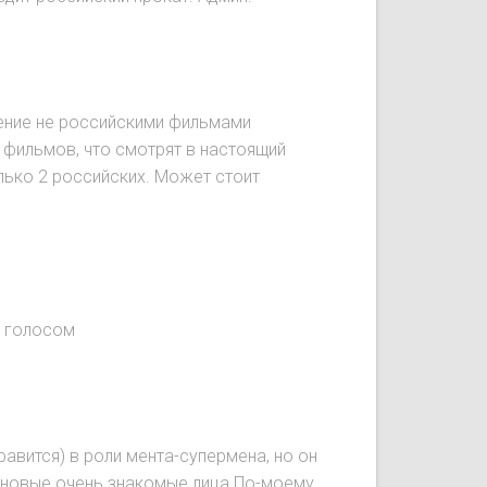
чение не российскими фильмами
 фильмов, что смотрят в настоящий
лько 2 российских. Может стоит
м голосом
вится) в роли мента-супермена, но он
я новые очень знакомые лица.По-моему,