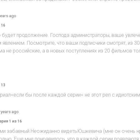
years ago
 16
о будет продолжение. Господа администраторы, ваше увле
явлением. Посмотрите, что ваши подписчики смотрят, из 30
а не российские, а в новых поступлениях из 20 фильмов то
 13
риал=если бы после каждой серии= не этот реп с идиотски
 years ago
ерия 1 из 16
ми забавный.Неожиданно видетьЮшкевича (мне он очень нра
 ролью. Еще мне понравилось, что в каждой серии появляют