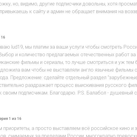
ержку, но, видимо, другие подписчики довольны, хотя про
привыкаешь к сайту и админ не обращает внимания на возз
 16
аю lud19, мы платим за ваши услуги чтобы смотреть Росси
 Выбор и количество предлагаемых отечественных работ за
канские фильмы и сериалы, то лучше смотриться и уж тем б
едложила вам чтобы не выставляли англо язычные фильмы с
вода. Предложение: сделайте отдельный раздел "зарубежны
йствительно раздражает процесс выискивания русского фи
 своим подписчикам. Благодарю. P.S. Балабол - душевный с
ерия 1 из 16
ем приоритеты, а просто выставляем всё российское кино 
ов, снимаемых за пределами России, многократно превосхо