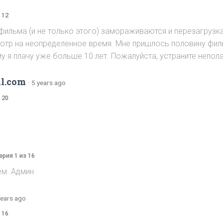
 12
 фильма (и не только этого) замораживаются и перезагруз
мотр на неопределенное время. Мне пришлось половину фил
у я плачу уже больше 10 лет. Пожалуйста, устраните непол
l.com
·
5 years ago
 20
ерия 1 из 16
ем. Админ.
years ago
 16