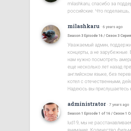
milashkaru, спасибо за подд
российские. Что поделаешь, 
milashkaru
·
6 years ago
Season 3 Episode 16 / Сезон 3 Серия
Уважаемый админ, поддержив
концерты, а не зарубежные.
нам нужно посмотреть амери
еще несколько лет назад пр
английском языке, без пере
котел с отечественными, де
Надеюсь вы прислушаетесь к
administrator
·
7 years ago
Season 1 Episode 1 of 16 / Сезон 1 С
lud19, мы не расстанавлива
внимание. Количество фильм