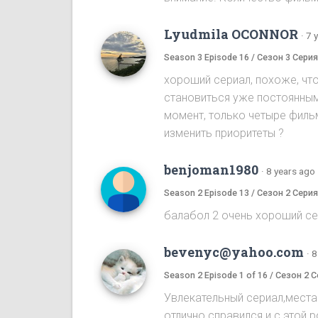
Lyudmila OCONNOR
·
7 
Season 3 Episode 16 / Сезон 3 Серия
хороший сериал, похоже, чт
становиться уже постоянным 
момент, только четыре фильм
изменить приоритеты ?
benjoman1980
·
8 years ago
Season 2 Episode 13 / Сезон 2 Серия
балабол 2 очень хороший се
bevenyc@yahoo.com
·
8
Season 2 Episode 1 of 16 / Сезон 2 С
Увлекательный сериал,места
отлично справился и с этой