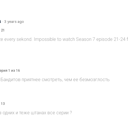
m
·
3 years ago
 21
ze every sekond. Impossible to watch Season 7 episode 21-24 
ерия 1 из 16
Бандитов приятнее смотреть, чем ее безмозглость
 13
 одних и теже штанах все серии ?