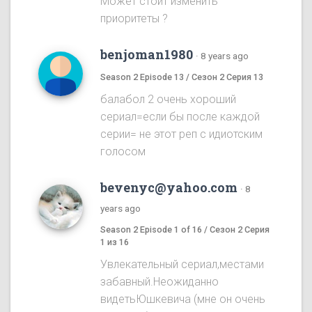
Может стоит изменить
приоритеты ?
benjoman1980
·
8 years ago
Season 2 Episode 13 / Сезон 2 Серия 13
балабол 2 очень хороший
сериал=если бы после каждой
серии= не этот реп с идиотским
голосом
bevenyc@yahoo.com
·
8
years ago
Season 2 Episode 1 of 16 / Сезон 2 Серия
1 из 16
Увлекательный сериал,местами
забавный.Неожиданно
видетьЮшкевича (мне он очень