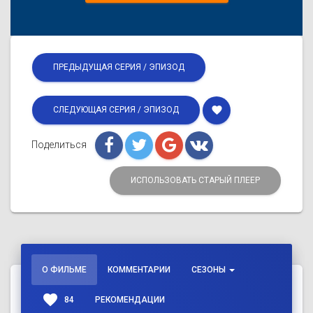
ПРЕДЫДУЩАЯ СЕРИЯ / ЭПИЗОД
favorite
СЛЕДУЮЩАЯ СЕРИЯ / ЭПИЗОД
Поделиться
ИСПОЛЬЗОВАТЬ СТАРЫЙ ПЛЕЕР
О ФИЛЬМЕ
КОММЕНТАРИИ
СЕЗОНЫ
favorite
84
РЕКОМЕНДАЦИИ