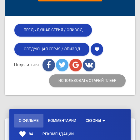
ПРЕДЫДУЩАЯ СЕРИЯ / ЭПИЗОД
favorite
СЛЕДУЮЩАЯ СЕРИЯ / ЭПИЗОД
Поделиться
ИСПОЛЬЗОВАТЬ СТАРЫЙ ПЛЕЕР
О ФИЛЬМЕ
КОММЕНТАРИИ
СЕЗОНЫ
favorite
84
РЕКОМЕНДАЦИИ