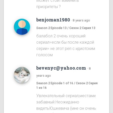
Может стоит изменить
приоритеты ?
benjoman1980
·
8 years ago
Season 2 Episode 13 / Сезон 2 Серия 13
балабол 2 очень хороший
сериал=если бы после каждой
серии= не этот реп с идиотским
голосом
bevenyc@yahoo.com
·
8
years ago
Season 2 Episode 1 of 16 / Сезон 2 Серия
1 из 16
Увлекательный сериал,местами
забавный.Неожиданно
видетьЮшкевича (мне он очень