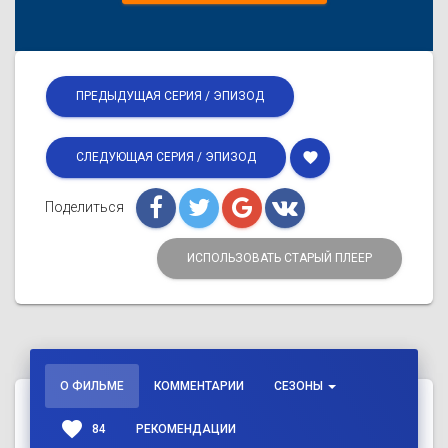
ПРЕДЫДУЩАЯ СЕРИЯ / ЭПИЗОД
favorite
СЛЕДУЮЩАЯ СЕРИЯ / ЭПИЗОД
Поделиться
ИСПОЛЬЗОВАТЬ СТАРЫЙ ПЛЕЕР
О ФИЛЬМЕ
КОММЕНТАРИИ
СЕЗОНЫ
favorite
84
РЕКОМЕНДАЦИИ