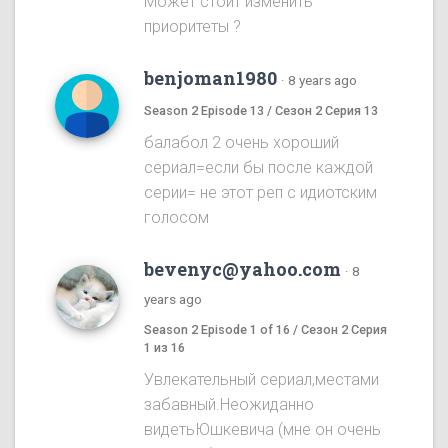
Может стоит изменить
приоритеты ?
benjoman1980
·
8 years ago
Season 2 Episode 13 / Сезон 2 Серия 13
балабол 2 очень хороший
сериал=если бы после каждой
серии= не этот реп с идиотским
голосом
bevenyc@yahoo.com
·
8
years ago
Season 2 Episode 1 of 16 / Сезон 2 Серия
1 из 16
Увлекательный сериал,местами
забавный.Неожиданно
видетьЮшкевича (мне он очень