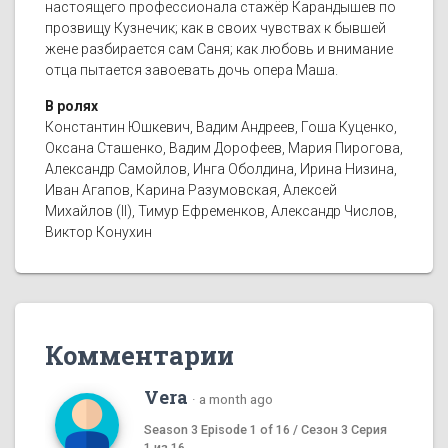
настоящего профессионала стажёр Карандышев по
прозвищу Кузнечик; как в своих чувствах к бывшей
жене разбирается сам Саня; как любовь и внимание
отца пытается завоевать дочь опера Маша.
В ролях
Константин Юшкевич, Вадим Андреев, Гоша Куценко,
Оксана Сташенко, Вадим Дорофеев, Мария Пирогова,
Александр Самойлов, Инга Оболдина, Ирина Низина,
Иван Агапов, Карина Разумовская, Алексей
Михайлов (II), Тимур Ефременков, Александр Числов,
Виктор Конухин
Комментарии
Vera
·
a month ago
Season 3 Episode 1 of 16 / Сезон 3 Серия
1 из 16