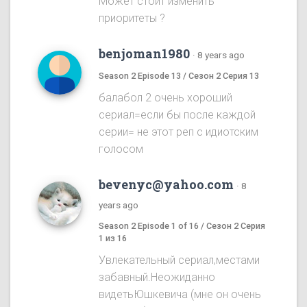
Может стоит изменить
приоритеты ?
benjoman1980
·
8 years ago
Season 2 Episode 13 / Сезон 2 Серия 13
балабол 2 очень хороший
сериал=если бы после каждой
серии= не этот реп с идиотским
голосом
bevenyc@yahoo.com
·
8
years ago
Season 2 Episode 1 of 16 / Сезон 2 Серия
1 из 16
Увлекательный сериал,местами
забавный.Неожиданно
видетьЮшкевича (мне он очень