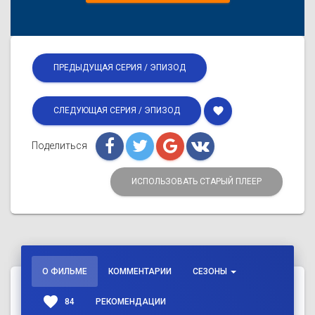
ПРЕДЫДУЩАЯ СЕРИЯ / ЭПИЗОД
favorite
СЛЕДУЮЩАЯ СЕРИЯ / ЭПИЗОД
Поделиться
ИСПОЛЬЗОВАТЬ СТАРЫЙ ПЛЕЕР
О ФИЛЬМЕ
КОММЕНТАРИИ
СЕЗОНЫ
favorite
84
РЕКОМЕНДАЦИИ