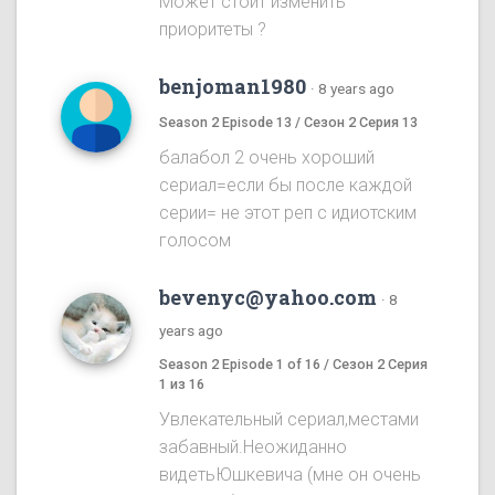
Может стоит изменить
приоритеты ?
benjoman1980
·
8 years ago
Season 2 Episode 13 / Сезон 2 Серия 13
балабол 2 очень хороший
сериал=если бы после каждой
серии= не этот реп с идиотским
голосом
bevenyc@yahoo.com
·
8
years ago
Season 2 Episode 1 of 16 / Сезон 2 Серия
1 из 16
Увлекательный сериал,местами
забавный.Неожиданно
видетьЮшкевича (мне он очень