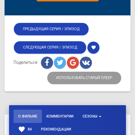
ПРЕДЫДУЩАЯ СЕРИЯ / ЭПИЗОД
favorite
СЛЕДУЮЩАЯ СЕРИЯ / ЭПИЗОД
Поделиться
ИСПОЛЬЗОВАТЬ СТАРЫЙ ПЛЕЕР
О ФИЛЬМЕ
КОММЕНТАРИИ
СЕЗОНЫ
favorite
84
РЕКОМЕНДАЦИИ