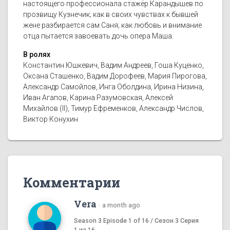
настоящего профессионала стажёр Карандышев по
прозвищу Кузнечик; как в своих чувствах к бывшей
жене разбирается сам Саня; как любовь и внимание
отца пытается завоевать дочь опера Маша.
В ролях
Константин Юшкевич, Вадим Андреев, Гоша Куценко,
Оксана Сташенко, Вадим Дорофеев, Мария Пирогова,
Александр Самойлов, Инга Оболдина, Ирина Низина,
Иван Агапов, Карина Разумовская, Алексей
Михайлов (II), Тимур Ефременков, Александр Числов,
Виктор Конухин
Комментарии
Vera
·
a month ago
Season 3 Episode 1 of 16 / Сезон 3 Серия
1 из 16