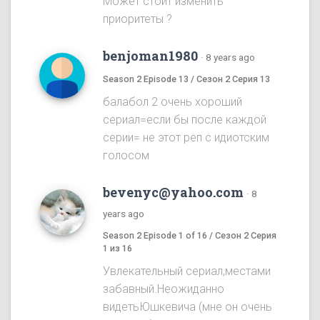
Может стоит изменить
приоритеты ?
benjoman1980
·
8 years ago
Season 2 Episode 13 / Сезон 2 Серия 13
балабол 2 очень хороший
сериал=если бы после каждой
серии= не этот реп с идиотским
голосом
bevenyc@yahoo.com
·
8
years ago
Season 2 Episode 1 of 16 / Сезон 2 Серия
1 из 16
Увлекательный сериал,местами
забавный.Неожиданно
видетьЮшкевича (мне он очень