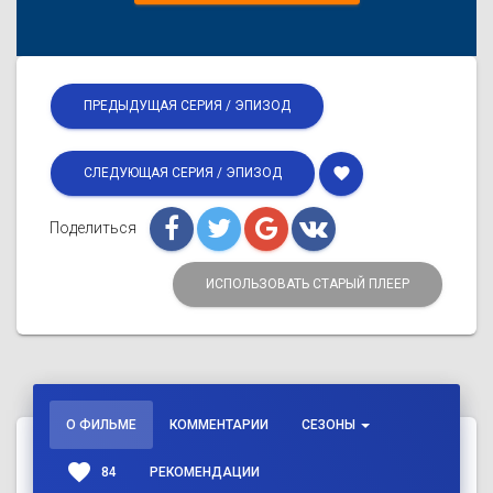
ПРЕДЫДУЩАЯ СЕРИЯ / ЭПИЗОД
favorite
СЛЕДУЮЩАЯ СЕРИЯ / ЭПИЗОД
Поделиться
ИСПОЛЬЗОВАТЬ СТАРЫЙ ПЛЕЕР
О ФИЛЬМЕ
КОММЕНТАРИИ
СЕЗОНЫ
favorite
84
РЕКОМЕНДАЦИИ