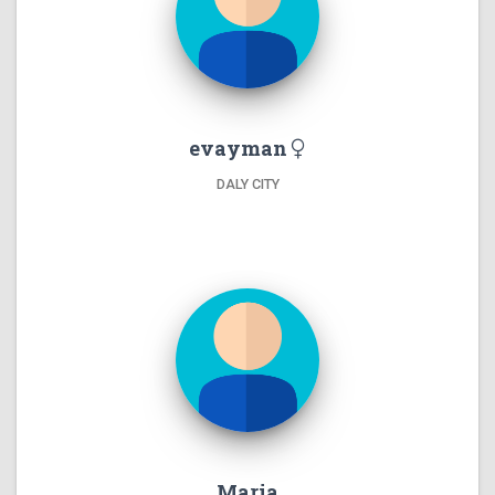
evayman
DALY CITY
Maria