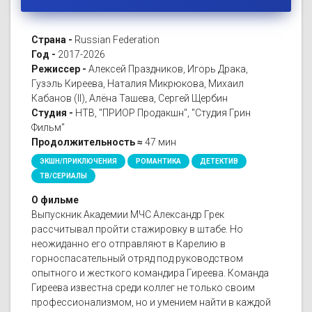
Страна -
Russian Federation
Год -
2017-2026
Режиссер -
Алексей Праздников, Игорь Драка,
Гузэль Киреева, Наталия Микрюкова, Михаил
Кабанов (II), Алёна Ташева, Сергей Щербин
Студия -
НТВ, "ПРИОР Продакшн", "Студия Грин
Фильм"
Продолжительность ≈
47 мин
ЭКШН/ПРИКЛЮЧЕНИЯ
РОМАНТИКА
ДЕТЕКТИВ
ТВ/СЕРИАЛЫ
О фильме
Выпускник Академии МЧС Александр Грек
рассчитывал пройти стажировку в штабе. Но
неожиданно его отправляют в Карелию в
горноспасательный отряд под руководством
опытного и жесткого командира Гиреева. Команда
Гиреева известна среди коллег не только своим
профессионализмом, но и умением найти в каждой