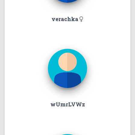
verachka
wUmrLVWz