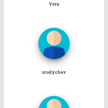
Vera
srudychev