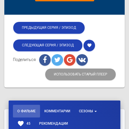
ПРЕДЫДУЩАЯ СЕРИЯ / ЭПИЗОД
favorite
СЛЕДУЮЩАЯ СЕРИЯ / ЭПИЗОД
Поделиться
ИСПОЛЬЗОВАТЬ СТАРЫЙ ПЛЕЕР
О ФИЛЬМЕ
КОММЕНТАРИИ
СЕЗОНЫ
favorite
45
РЕКОМЕНДАЦИИ