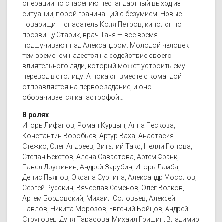
операции по спасению нестандартный выход из
ситуации, порой граничащий с безумием. Новые
товарищи — спасатель Коля Петров, кинолог по
прозвищу Старик, врач Таня — все время
подшучивают над Александром. Молодой человек
тем временем надеется на содействие своего
влиятельного дяди, который может устроить ему
перевод в столицу. А пока он вместе с командой
отправляется на первое задание, и оно
оборачивается катастрофой…
В ролях
Игорь Лифанов, Роман Курцын, Анна Пескова,
Константин Воробьёв, Артур Ваха, Анастасия
Стежко, Олег Андреев, Виталий Такс, Нелли Попова,
Степан Бекетов, Алена Савастова, Артем Франк,
Павел Дружинин, Андрей Зарубин, Игорь Ламба,
Денис Пьянов, Оксана Сурнина, Александр Мосолов,
Сергей Русскин, Вячеслав Семенов, Олег Волков,
Артем Бордовский, Михаил Соловьев, Алексей
Павлов, Никита Морозов, Евгений Бойцов, Андрей
Струговец, Дуня Тарасова, Михаил Гришин, Владимир