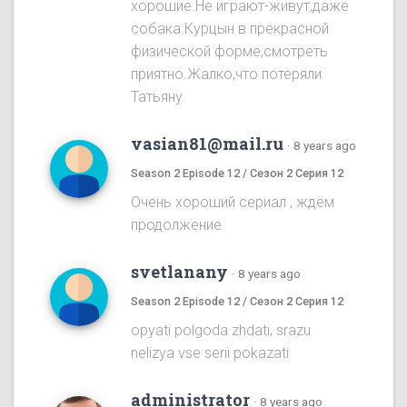
хорошие.Не играют-живут,даже
собака.Курцын в прекрасной
физической форме,смотреть
приятно.Жалко,что потеряли
Татьяну.
vasian81@mail.ru
·
8 years ago
Season 2 Episode 12 / Сезон 2 Серия 12
Очень хороший сериал , ждём
продолжение
svetlanany
·
8 years ago
Season 2 Episode 12 / Сезон 2 Серия 12
opyati polgoda zhdati, srazu
nelizya vse serii pokazati
administrator
·
8 years ago