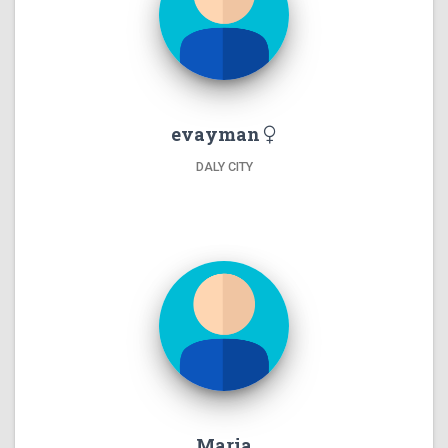
evayman
DALY CITY
Maria