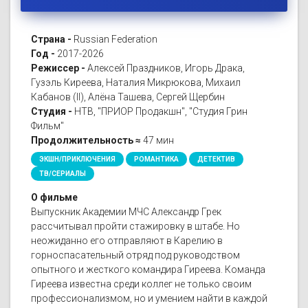
Страна -
Russian Federation
Год -
2017-2026
Режиссер -
Алексей Праздников, Игорь Драка,
Гузэль Киреева, Наталия Микрюкова, Михаил
Кабанов (II), Алёна Ташева, Сергей Щербин
Студия -
НТВ, "ПРИОР Продакшн", "Студия Грин
Фильм"
Продолжительность ≈
47 мин
ЭКШН/ПРИКЛЮЧЕНИЯ
РОМАНТИКА
ДЕТЕКТИВ
ТВ/СЕРИАЛЫ
О фильме
Выпускник Академии МЧС Александр Грек
рассчитывал пройти стажировку в штабе. Но
неожиданно его отправляют в Карелию в
горноспасательный отряд под руководством
опытного и жесткого командира Гиреева. Команда
Гиреева известна среди коллег не только своим
профессионализмом, но и умением найти в каждой