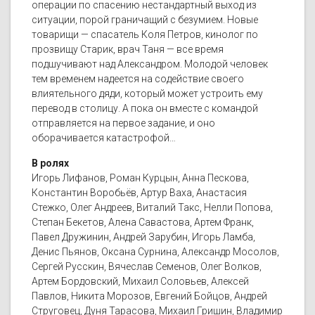
операции по спасению нестандартный выход из
ситуации, порой граничащий с безумием. Новые
товарищи — спасатель Коля Петров, кинолог по
прозвищу Старик, врач Таня — все время
подшучивают над Александром. Молодой человек
тем временем надеется на содействие своего
влиятельного дяди, который может устроить ему
перевод в столицу. А пока он вместе с командой
отправляется на первое задание, и оно
оборачивается катастрофой…
В ролях
Игорь Лифанов, Роман Курцын, Анна Пескова,
Константин Воробьёв, Артур Ваха, Анастасия
Стежко, Олег Андреев, Виталий Такс, Нелли Попова,
Степан Бекетов, Алена Савастова, Артем Франк,
Павел Дружинин, Андрей Зарубин, Игорь Ламба,
Денис Пьянов, Оксана Сурнина, Александр Мосолов,
Сергей Русскин, Вячеслав Семенов, Олег Волков,
Артем Бордовский, Михаил Соловьев, Алексей
Павлов, Никита Морозов, Евгений Бойцов, Андрей
Струговец, Дуня Тарасова, Михаил Гришин, Владимир