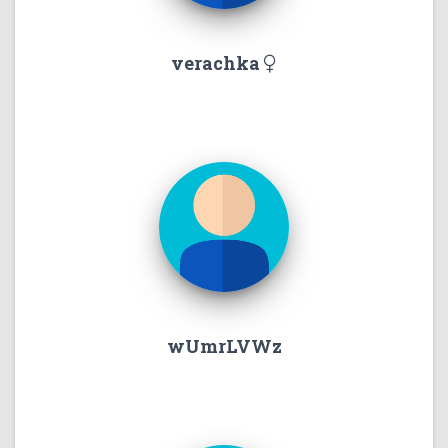
verachka
wUmrLVWz