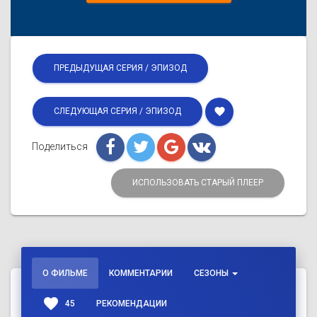
ПРЕДЫДУЩАЯ СЕРИЯ / ЭПИЗОД
favorite
СЛЕДУЮЩАЯ СЕРИЯ / ЭПИЗОД
Поделиться
ИСПОЛЬЗОВАТЬ СТАРЫЙ ПЛЕЕР
О ФИЛЬМЕ
КОММЕНТАРИИ
СЕЗОНЫ
favorite
45
РЕКОМЕНДАЦИИ