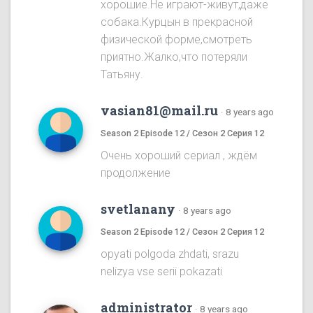
хорошие.Не играют-живут,даже
собака.Курцын в прекрасной
физической форме,смотреть
приятно.Жалко,что потеряли
Татьяну.
vasian81@mail.ru
·
8 years ago
Season 2 Episode 12 / Сезон 2 Серия 12
Очень хороший сериал , ждём
продолжение
svetlanany
·
8 years ago
Season 2 Episode 12 / Сезон 2 Серия 12
opyati polgoda zhdati, srazu
nelizya vse serii pokazati
administrator
·
8 years ago