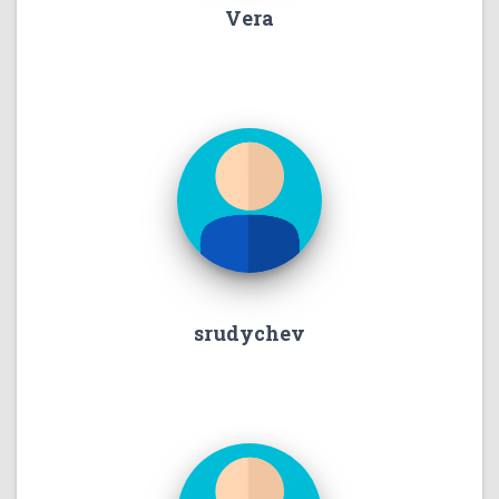
Vera
srudychev