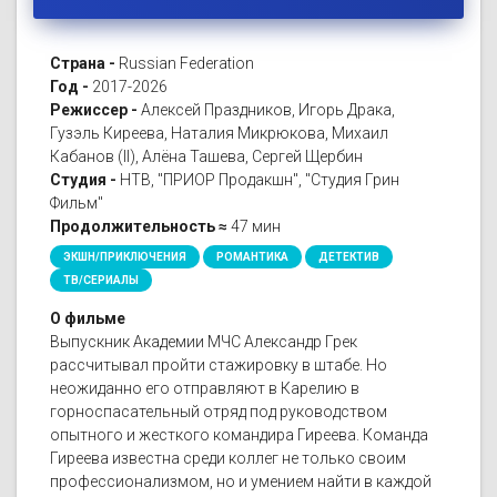
Страна -
Russian Federation
Год -
2017-2026
Режиссер -
Алексей Праздников, Игорь Драка,
Гузэль Киреева, Наталия Микрюкова, Михаил
Кабанов (II), Алёна Ташева, Сергей Щербин
Студия -
НТВ, "ПРИОР Продакшн", "Студия Грин
Фильм"
Продолжительность ≈
47 мин
ЭКШН/ПРИКЛЮЧЕНИЯ
РОМАНТИКА
ДЕТЕКТИВ
ТВ/СЕРИАЛЫ
О фильме
Выпускник Академии МЧС Александр Грек
рассчитывал пройти стажировку в штабе. Но
неожиданно его отправляют в Карелию в
горноспасательный отряд под руководством
опытного и жесткого командира Гиреева. Команда
Гиреева известна среди коллег не только своим
профессионализмом, но и умением найти в каждой