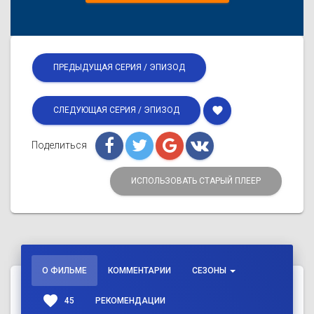
ПРЕДЫДУЩАЯ СЕРИЯ / ЭПИЗОД
favorite
СЛЕДУЮЩАЯ СЕРИЯ / ЭПИЗОД
Поделиться
ИСПОЛЬЗОВАТЬ СТАРЫЙ ПЛЕЕР
О ФИЛЬМЕ
КОММЕНТАРИИ
СЕЗОНЫ
favorite
45
РЕКОМЕНДАЦИИ