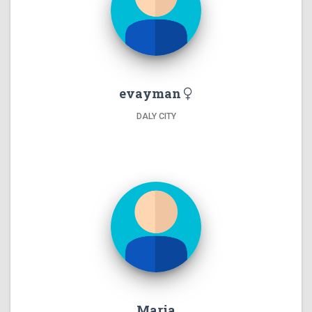
evayman
DALY CITY
Maria