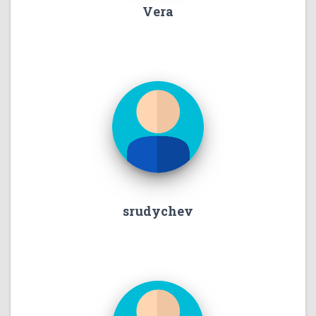
Vera
srudychev