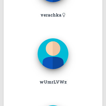
verachka
wUmrLVWz