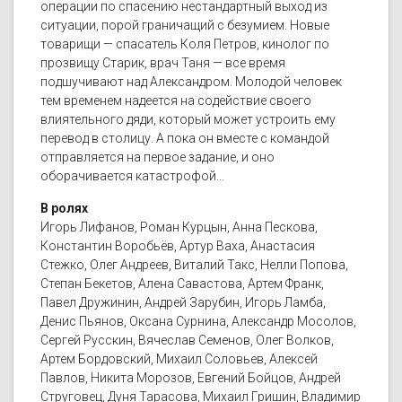
операции по спасению нестандартный выход из
ситуации, порой граничащий с безумием. Новые
товарищи — спасатель Коля Петров, кинолог по
прозвищу Старик, врач Таня — все время
подшучивают над Александром. Молодой человек
тем временем надеется на содействие своего
влиятельного дяди, который может устроить ему
перевод в столицу. А пока он вместе с командой
отправляется на первое задание, и оно
оборачивается катастрофой…
В ролях
Игорь Лифанов, Роман Курцын, Анна Пескова,
Константин Воробьёв, Артур Ваха, Анастасия
Стежко, Олег Андреев, Виталий Такс, Нелли Попова,
Степан Бекетов, Алена Савастова, Артем Франк,
Павел Дружинин, Андрей Зарубин, Игорь Ламба,
Денис Пьянов, Оксана Сурнина, Александр Мосолов,
Сергей Русскин, Вячеслав Семенов, Олег Волков,
Артем Бордовский, Михаил Соловьев, Алексей
Павлов, Никита Морозов, Евгений Бойцов, Андрей
Струговец, Дуня Тарасова, Михаил Гришин, Владимир