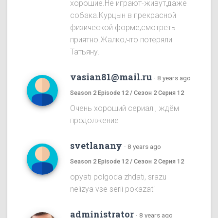
хорошие.Не играют-живут,даже
собака.Курцын в прекрасной
физической форме,смотреть
приятно.Жалко,что потеряли
Татьяну.
vasian81@mail.ru
·
8 years ago
Season 2 Episode 12 / Сезон 2 Серия 12
Очень хороший сериал , ждём
продолжение
svetlanany
·
8 years ago
Season 2 Episode 12 / Сезон 2 Серия 12
opyati polgoda zhdati, srazu
nelizya vse serii pokazati
administrator
·
8 years ago