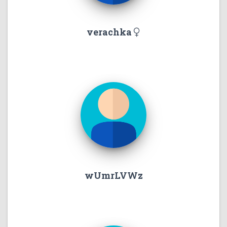
verachka
wUmrLVWz