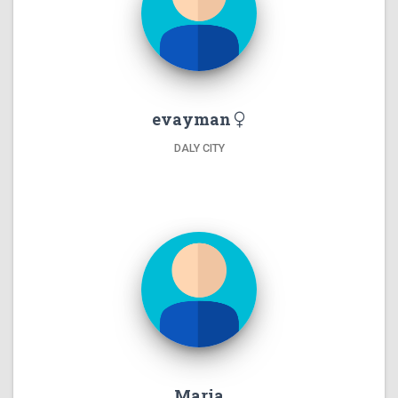
evayman
DALY CITY
Maria