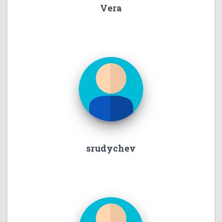
Vera
srudychev