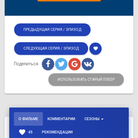
ПРЕДЫДУЩАЯ СЕРИЯ / ЭПИЗОД
favorite
СЛЕДУЮЩАЯ СЕРИЯ / ЭПИЗОД
Поделиться
ИСПОЛЬЗОВАТЬ СТАРЫЙ ПЛЕЕР
О ФИЛЬМЕ
КОММЕНТАРИИ
СЕЗОНЫ
favorite
45
РЕКОМЕНДАЦИИ