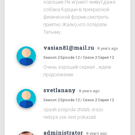
хорошие.Не играют-живут,даже
собака.Курцын в прекрасной
физической форме,смотреть
приятно.Жалко,что потеряли
Татьяну.
vasian81@mail.ru
·
8 years ago
Season 2 Episode 12 / Сезон 2 Серия 12
Очень хороший сериал , ждём
продолжение
svetlanany
·
8 years ago
Season 2 Episode 12 / Сезон 2 Серия 12
opyati polgoda zhdati, srazu
nelizya vse serii pokazati
administrator
·
8 years ago