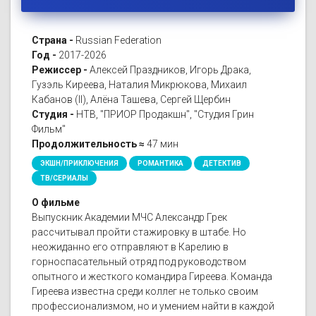
Страна -
Russian Federation
Год -
2017-2026
Режиссер -
Алексей Праздников, Игорь Драка,
Гузэль Киреева, Наталия Микрюкова, Михаил
Кабанов (II), Алёна Ташева, Сергей Щербин
Студия -
НТВ, "ПРИОР Продакшн", "Студия Грин
Фильм"
Продолжительность ≈
47 мин
ЭКШН/ПРИКЛЮЧЕНИЯ
РОМАНТИКА
ДЕТЕКТИВ
ТВ/СЕРИАЛЫ
О фильме
Выпускник Академии МЧС Александр Грек
рассчитывал пройти стажировку в штабе. Но
неожиданно его отправляют в Карелию в
горноспасательный отряд под руководством
опытного и жесткого командира Гиреева. Команда
Гиреева известна среди коллег не только своим
профессионализмом, но и умением найти в каждой