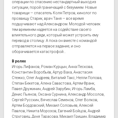
операции по спасению нестандартный выход из
ситуации, порой граничащий с безумием. Новые
товарищи — спасатель Коля Петров, кинолог по
прозвищу Старик, врач Таня — все время
подшучивают над Александром. Молодой человек
тем временем надеется на содействие своего
влиятельного дяди, который может устроить ему
перевод в столицу. А пока он вместе с командой
отправляется на первое задание, и оно
оборачивается катастрофой…
В ролях
Игорь Лифанов, Роман Курцын, Анна Пескова,
Константин Воробьёв, Артур Ваха, Анастасия
Стежко, Олег Андреев, Виталий Такс, Нелли Попова,
Степан Бекетов, Алена Савастова, Артем Франк,
Павел Дружинин, Андрей Зарубин, Игорь Ламба,
Денис Пьянов, Оксана Сурнина, Александр Мосолов,
Сергей Русскин, Вячеслав Семенов, Олег Волков,
Артем Бордовский, Михаил Соловьев, Алексей
Павлов, Никита Морозов, Евгений Бойцов, Андрей
Струговец, Дуня Тарасова, Михаил Гришин, Владимир