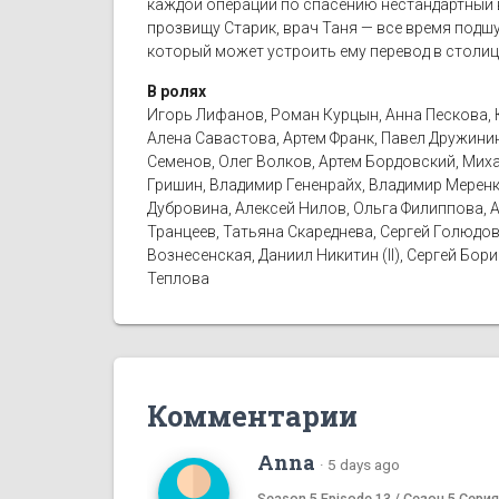
каждой операции по спасению нестандартный в
прозвищу Старик, врач Таня — все время подш
который может устроить ему перевод в столиц
В ролях
Игорь Лифанов, Роман Курцын, Анна Пескова, К
Алена Савастова, Артем Франк, Павел Дружинин
Семенов, Олег Волков, Артем Бордовский, Мих
Гришин, Владимир Гененрайх, Владимир Меренк
Дубровина, Алексей Нилов, Ольга Филиппова, 
Транцеев, Татьяна Скареднева, Сергей Голюдов
Вознесенская, Даниил Никитин (II), Сергей Бо
Теплова
Комментарии
Anna
·
5 days ago
Season 5 Episode 13 / Сезон 5 Серия