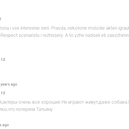
2
ona i vse interesnie serii. Pravda, nekotorie molodie akteri igr
espect scenaristu i rezhissery. A to yzhe nadoeli eti zaezzhen
 12
 years ago
 12
й,актеры очень все хорошие.Не играют-живут,даже собака
ко,что потеряли Татьяну.
s ago