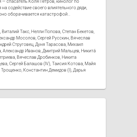
 — спасатель Коля Петров, кинолог по
 на содействие своего влиятельного дяди,
и оно оборачивается катастрофой…
 Виталий Такс, Нелли Попова, Степан Бекетов,
лександр Мосолов, Сергей Русскин, Вячеслав
ндрей Струговец, Дуня Тарасова, Михаил
а, Александр Иванов, Дмитрий Мальцев, Никитá
итриева, Вячеслав Дробинков, Никита
ева, Сергей Балашов (IV), Таисия Котова, Майя
 Трощенко, Константин Демидов (I), Дарья