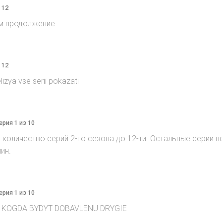
 12
ём продолжение
 12
lizya vse serii pokazati
ерия 1 из 10
ил количество серий 2-го сезона до 12-ти. Остальные серии 
ин.
ерия 1 из 10
, KOGDA BYDYT DOBAVLENU DRYGIE