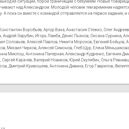
ыход из ситуации, порой граничащий с безумием. Новые товарищи
учивают над Александром. Молодой человек тем временем надеется
у. А пока он вместе с командой отправляется на первое задание, 
онстантин Воробьёв, Артур Ваха, Анастасия Стежко, Олег Андреев,
, Андрей Зарубин, Игорь Ламба, Денис Пьянов, Оксана Сурнина, А
аил Соловьев, Алексей Павлов, Никита Морозов, Евгений Бойцов, А
ов, Михаил Чирков, Алексей Симонов, Глеб Щур, Елена Меньшиков
Анна Миклош, Антонина Паперная, Александр Кудренко, Евгения Дм
, Сергей Карачёв, Валерий Новиков, Юрий Скулябин, Ольга Ревнивц
рисов, Дмитрий Кривошеев, Антонина Дивина, Егор Гаврилов, Филипп
 13