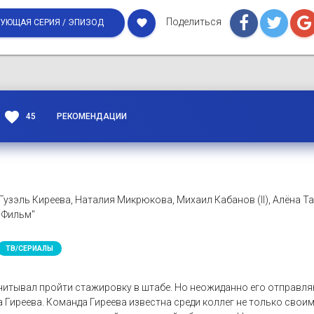
Поделиться
favorite
УЮЩАЯ СЕРИЯ / ЭПИЗОД
favorite
45
РЕКОМЕНДАЦИИ
Гузэль Киреева, Наталия Микрюкова, Михаил Кабанов (II), Алёна Т
 Фильм"
ТВ/СЕРИАЛЫ
читывал пройти стажировку в штабе. Но неожиданно его отправля
Гиреева. Команда Гиреева известна среди коллег не только свои