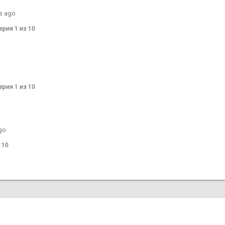
s ago
ерия 1 из 10
ерия 1 из 10
go
 10