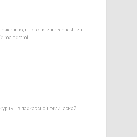
aut naigranno, no eto ne zamechaeshi za
nie melodrami.
.Курцын в прекрасной физической