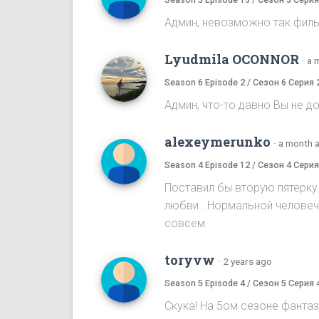
Админ, невозможно так филь
Lyudmila OCONNOR
·
a 
Season 6 Episode 2 / Сезон 6 Серия 
Админ, что-то давно Вы не 
alexeymerunko
·
a month 
Season 4 Episode 12 / Сезон 4 Серия
Поставил бы вторую пятерку
любви . Нормальной человече
совсем.
toryvw
·
2 years ago
Season 5 Episode 4 / Сезон 5 Серия 
Скука! На 5ом cезоне фантаз