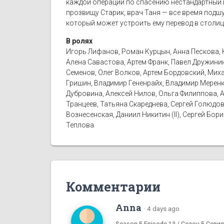
каждой операции по спасению нестандартный в
прозвищу Старик, врач Таня — все время подш
который может устроить ему перевод в столиц
В ролях
Игорь Лифанов, Роман Курцын, Анна Пескова, К
Алена Савастова, Артем Франк, Павел Дружинин
Семенов, Олег Волков, Артем Бордовский, Мих
Гришин, Владимир Гененрайх, Владимир Меренк
Дубровина, Алексей Нилов, Ольга Филиппова, 
Транцеев, Татьяна Скареднева, Сергей Голюдов
Вознесенская, Даниил Никитин (II), Сергей Бо
Теплова
Комментарии
Anna
·
4 days ago
Season 5 Episode 13 / Сезон 5 Серия