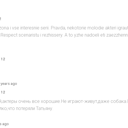
2
ona i vse interesnie serii. Pravda, nekotorie molodie akteri igr
espect scenaristu i rezhissery. A to yzhe nadoeli eti zaezzhen
 12
 years ago
 12
й,актеры очень все хорошие.Не играют-живут,даже собака
ко,что потеряли Татьяну.
s ago