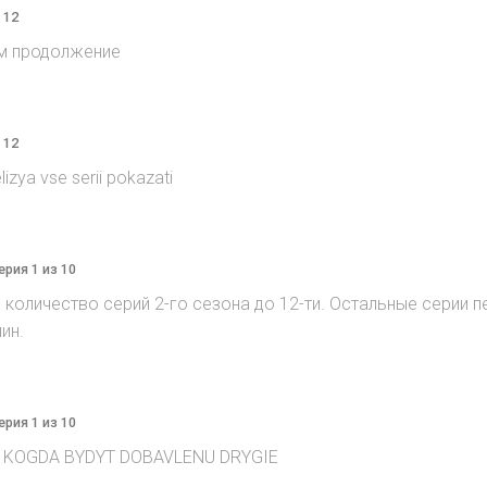
 12
ём продолжение
 12
lizya vse serii pokazati
ерия 1 из 10
ил количество серий 2-го сезона до 12-ти. Остальные серии 
ин.
ерия 1 из 10
, KOGDA BYDYT DOBAVLENU DRYGIE