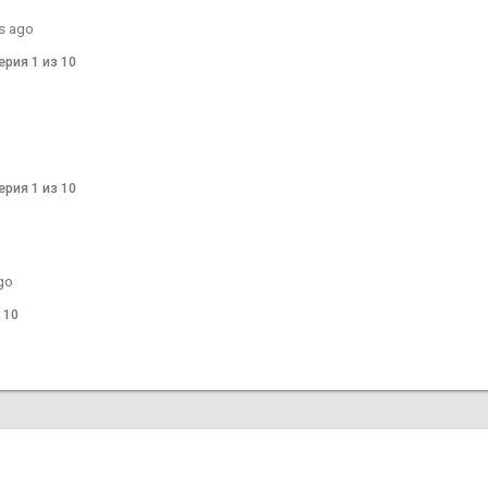
s ago
ерия 1 из 10
ерия 1 из 10
go
 10