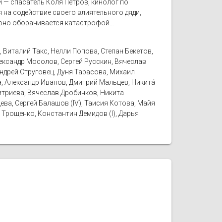
 — спасатель Коля Петров, кинолог по
 на содействие своего влиятельного дяди,
и оно оборачивается катастрофой…
 Виталий Такс, Нелли Попова, Степан Бекетов,
лександр Мосолов, Сергей Русскин, Вячеслав
ндрей Струговец, Дуня Тарасова, Михаил
а, Александр Иванов, Дмитрий Мальцев, Никитá
итриева, Вячеслав Дробинков, Никита
ева, Сергей Балашов (IV), Таисия Котова, Майя
 Трощенко, Константин Демидов (I), Дарья