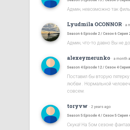
Админ, невозможно так филь
Lyudmila OCONNOR
·
a 
Season 6 Episode 2 / Сезон 6 Серия 
Админ, что-то давно Вы не 
alexeymerunko
·
a month 
Season 4 Episode 12 / Сезон 4 Серия
Поставил бы вторую пятерку
любви . Нормальной человече
совсем.
toryvw
·
2 years ago
Season 5 Episode 4 / Сезон 5 Серия 
Скука! На 5ом cезоне фантаз