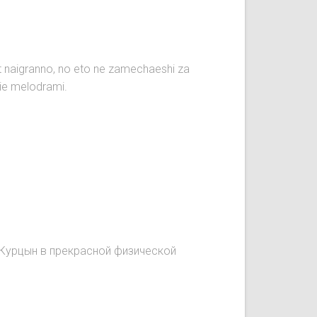
aut naigranno, no eto ne zamechaeshi za
nie melodrami.
.Курцын в прекрасной физической