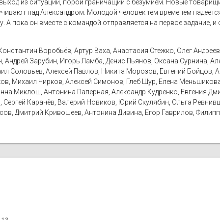
ыход из ситуации, порой граничащий с безумием. Новые товарищи
учивают над Александром. Молодой человек тем временем надеется
у. А пока он вместе с командой отправляется на первое задание, 
онстантин Воробьёв, Артур Ваха, Анастасия Стежко, Олег Андреев,
, Андрей Зарубин, Игорь Ламба, Денис Пьянов, Оксана Сурнина, А
аил Соловьев, Алексей Павлов, Никита Морозов, Евгений Бойцов, А
ов, Михаил Чирков, Алексей Симонов, Глеб Щур, Елена Меньшиков
Анна Миклош, Антонина Паперная, Александр Кудренко, Евгения Дм
, Сергей Карачёв, Валерий Новиков, Юрий Скулябин, Ольга Ревнивц
рисов, Дмитрий Кривошеев, Антонина Дивина, Егор Гаврилов, Филипп
 13