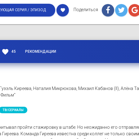
Поделиться
favorite
УЮЩАЯ СЕРИЯ / ЭПИЗОД
favorite
45
РЕКОМЕНДАЦИИ
Гузэль Киреева, Наталия Микрюкова, Михаил Кабанов (II), Алёна Т
 Фильм"
ТВ/СЕРИАЛЫ
читывал пройти стажировку в штабе. Но неожиданно его отправля
Гиреева. Команда Гиреева известна среди коллег не только свои