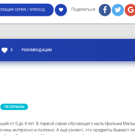
Поделиться
favorite
УЮЩАЯ СЕРИЯ / ЭПИЗОД
favorite
5
РЕКОМЕНДАЦИИ
ТВ/СЕРИАЛЫ
шей от 0 до 4 лет. В первой серии обучающего мультфильма Ма
очень интересно и полезно. А ещё узнают, что предметы бывают 