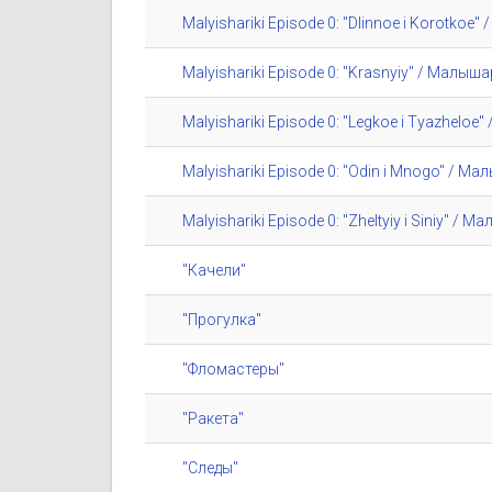
Malyishariki Episode 0: "Dlinnoe i Korotko
Malyishariki Episode 0: "Krasnyiy" / Малы
Malyishariki Episode 0: "Legkoe i Tyazhelo
Malyishariki Episode 0: "Odin i Mnogo" / М
Malyishariki Episode 0: "Zheltyiy i Siniy" 
"Качели"
"Прогулка"
"Фломастеры"
"Ракета"
"Следы"