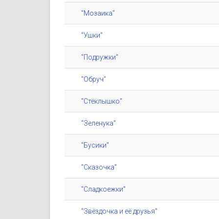
"Мозаика"
"Ушки"
"Подружки"
"Обруч"
"Стёклышко"
"Зеленука"
"Бусики"
"Сказочка"
"Сладкоежки"
"Звёздочка и её друзья"