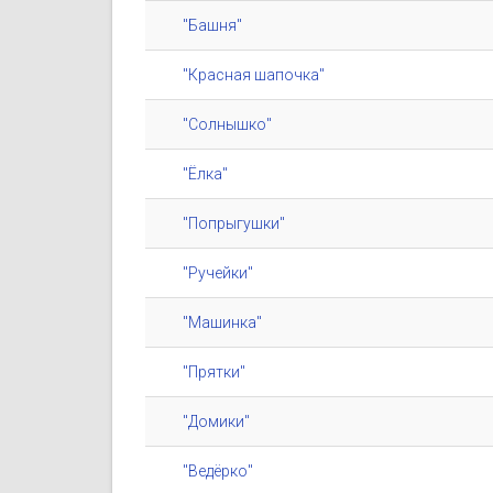
"Башня"
"Красная шапочка"
"Солнышко"
"Ёлка"
"Попрыгушки"
"Ручейки"
"Машинка"
"Прятки"
"Домики"
"Ведёрко"