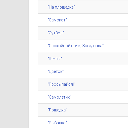
"На площадке"
"Самокат"
"Футбол"
"Спокойной ночи, Звёздочка"
"Шмяк!"
"Цветок"
"Просыпайся!"
"Самолётик"
"Лошадка"
"Рыбалка"