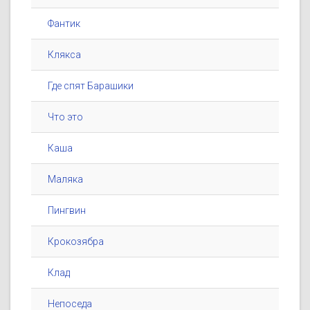
Фантик
Клякса
Где спят Барашики
Что это
Каша
Маляка
Пингвин
Крокозябра
Клад
Непоседа