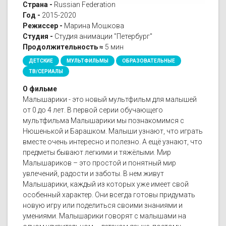
Страна -
Russian Federation
Год -
2015-2020
Режиссер -
Марина Мошкова
Студия -
Студия анимации "Петербург"
Продолжительность ≈
5 мин
ДЕТСКИЕ
МУЛЬТФИЛЬМЫ
ОБРАЗОВАТЕЛЬНЫЕ
ТВ/СЕРИАЛЫ
О фильме
Малышарики - это новый мультфильм для малышей
от 0 до 4 лет. В первой серии обучающего
мультфильма Малышарики мы познакомимся с
Нюшенькой и Барашком. Малыши узнают, что играть
вместе очень интересно и полезно. А ещё узнают, что
предметы бывают легкими и тяжёлыми. Мир
Малышариков – это простой и понятный мир
увлечений, радости и заботы. В нем живут
Малышарики, каждый из которых уже имеет свой
особенный характер. Они всегда готовы придумать
новую игру или поделиться своими знаниями и
умениями. Малышарики говорят с малышами на