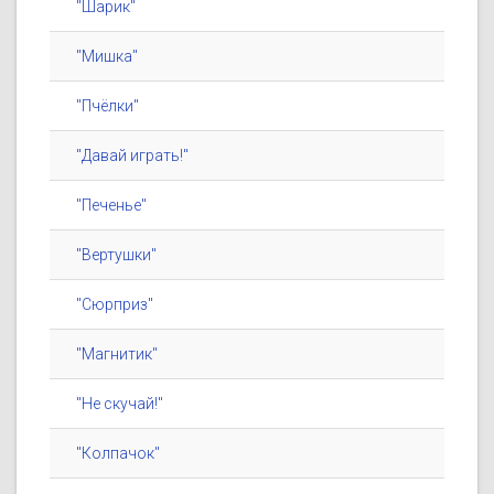
"Шарик"
"Мишка"
"Пчёлки"
"Давай играть!"
"Печенье"
"Вертушки"
"Сюрприз"
"Магнитик"
"Не скучай!"
"Колпачок"