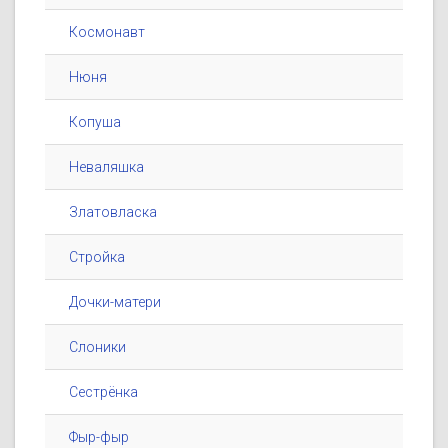
Космонавт
Нюня
Копуша
Неваляшка
Златовласка
Стройка
Дочки-матери
Слоники
Сестрёнка
Фыр-фыр