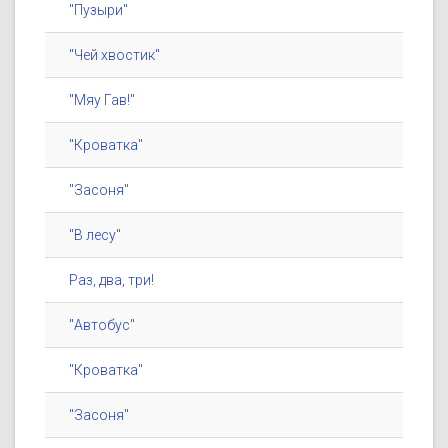
"Пузыри"
"Чей хвостик"
"Мяу Гав!"
"Кроватка"
"Засоня"
"В лесу"
Раз, два, три!
"Автобус"
"Кроватка"
"Засоня"