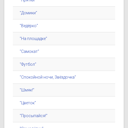
"Прятки"
"Домики"
"Ведёрко"
"На площадке"
"Самокат"
"Футбол"
"Спокойной ночи, Звёздочка"
"Шмяк!"
"Цветок"
"Просыпайся!"