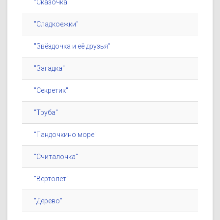
"Сказочка"
"Сладкоежки"
"Звёздочка и её друзья"
"Загадка"
"Секретик"
"Труба"
"Пандочкино море"
"Считалочка"
"Вертолет"
"Дерево"