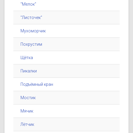
"Мелок"
"Листочек"
Мухоморчик
Похрустим
Щётка
Пикалки
Подъёмный кран
Мостик
Мячик
Лётчик