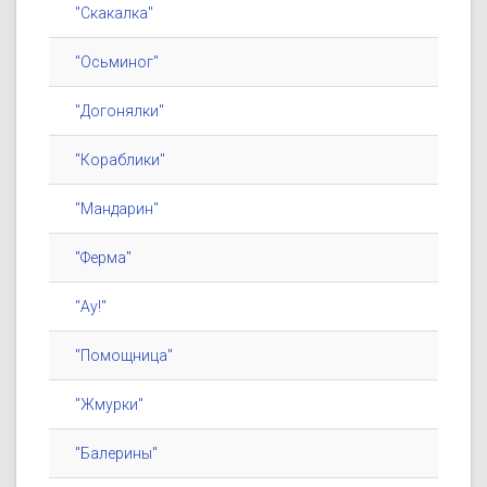
"Скакалка"
"Осьминог"
"Догонялки"
"Кораблики"
"Мандарин"
"Ферма"
"Ау!"
"Помощница"
"Жмурки"
"Балерины"