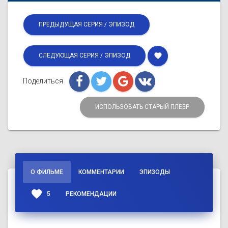
ПРЕДЫДУЩАЯ СЕРИЯ / ЭПИЗОД
favorite
СЛЕДУЮЩАЯ СЕРИЯ / ЭПИЗОД
Поделиться
ИСПОЛЬЗОВАТЬ СТАРЫЙ ПЛЕЕР
О ФИЛЬМЕ
КОММЕНТАРИИ
ЭПИЗОДЫ
favorite
5
РЕКОМЕНДАЦИИ