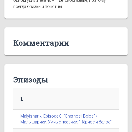
одном удивительном – детском языке, поэтому
всегда близки и понятны.
Комментарии
Эпизоды
1
Malyishariki Episode 0: "Chernoe i Beloe" /
Малышарики. Умные песенки: "Чёрное и белое"