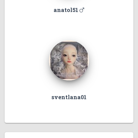
anatol51
sventlana01