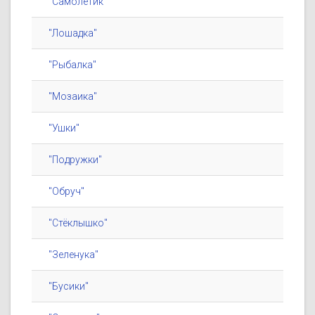
"Самолётик"
"Лошадка"
"Рыбалка"
"Мозаика"
"Ушки"
"Подружки"
"Обруч"
"Стёклышко"
"Зеленука"
"Бусики"