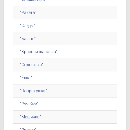
"Ракета"
"Следы"
"Башня"
"Красная шапочка"
"Солнышко"
"Ёлка"
"Попрыгушки"
"Ручейки"
"Машинка"