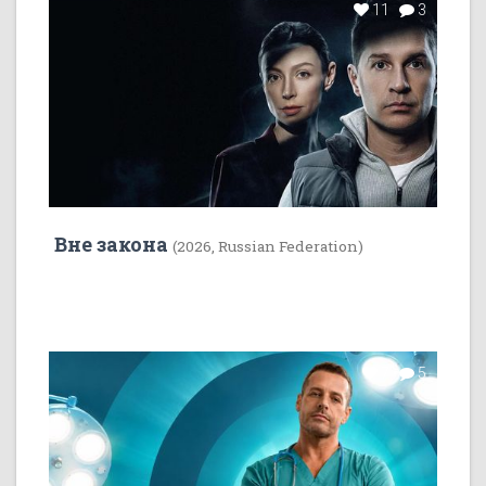
11
3
Вне закона
(2026, Russian Federation)
7
5