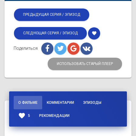
ПРЕДЫДУЩАЯ СЕРИЯ / ЭПИЗОД
favorite
СЛЕДУЮЩАЯ СЕРИЯ / ЭПИЗОД
Поделиться
ИСПОЛЬЗОВАТЬ СТАРЫЙ ПЛЕЕР
О ФИЛЬМЕ
КОММЕНТАРИИ
ЭПИЗОДЫ
favorite
5
РЕКОМЕНДАЦИИ