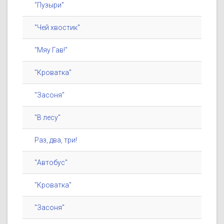
"Пузыри"
"Чей хвостик"
"Мяу Гав!"
"Кроватка"
"Засоня"
"В лесу"
Раз, два, три!
"Автобус"
"Кроватка"
"Засоня"