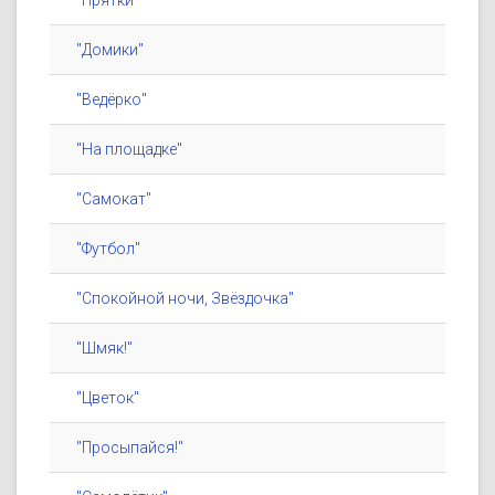
"Прятки"
"Домики"
"Ведёрко"
"На площадке"
"Самокат"
"Футбол"
"Спокойной ночи, Звёздочка"
"Шмяк!"
"Цветок"
"Просыпайся!"