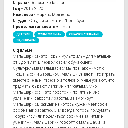
Страна -
Russian Federation
Год -
2015-2020
Режиссер -
Марина Мошкова
Студия -
Студия анимации "Петербург"
Продолжительность ≈
5 мин
ДЕТСКИЕ
МУЛЬТФИЛЬМЫ
ОБРАЗОВАТЕЛЬНЫЕ
ТВ/СЕРИАЛЫ
О фильме
Малышарики - это новый мультфильм для малышей
от 0 до 4 лет. В первой серии обучающего
мультфильма Малышарики мы познакомимся с
Нюшенькой и Барашком. Малыши узнают, что играть
вместе очень интересно и полезно. А ещё узнают, что
предметы бывают легкими и тяжёлыми. Мир
Малышариков – это простой и понятный мир
увлечений, радости и заботы. В нем живут
Малышарики, каждый из которых уже имеет свой
особенный характер. Они всегда готовы придумать
новую игру или поделиться своими знаниями и
умениями. Малышарики говорят с малышами на