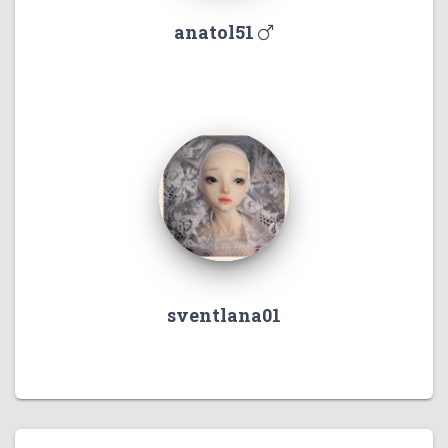
anatol51
sventlana01