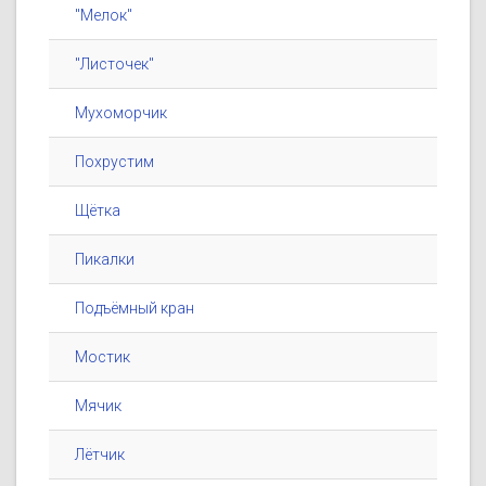
"Мелок"
"Листочек"
Мухоморчик
Похрустим
Щётка
Пикалки
Подъёмный кран
Мостик
Мячик
Лётчик