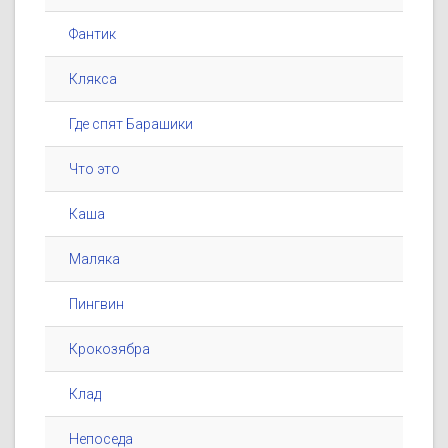
Фантик
Клякса
Где спят Барашики
Что это
Каша
Маляка
Пингвин
Крокозябра
Клад
Непоседа