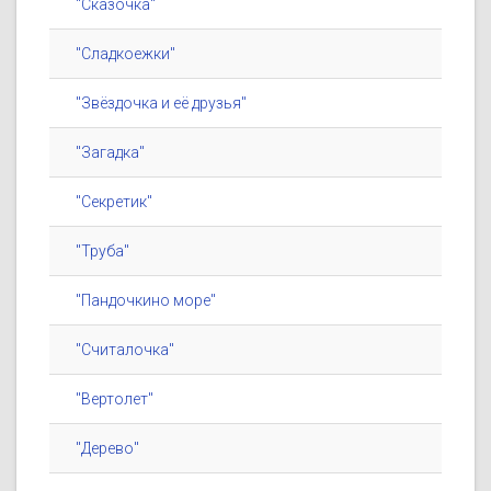
"Сказочка"
"Сладкоежки"
"Звёздочка и её друзья"
"Загадка"
"Секретик"
"Труба"
"Пандочкино море"
"Считалочка"
"Вертолет"
"Дерево"