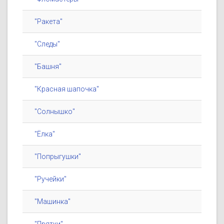
"Ракета"
"Следы"
"Башня"
"Красная шапочка"
"Солнышко"
"Ёлка"
"Попрыгушки"
"Ручейки"
"Машинка"