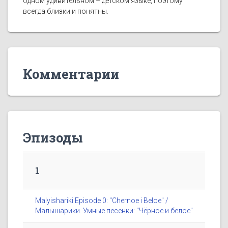
одном удивительном – детском языке, поэтому
всегда близки и понятны.
Комментарии
Эпизоды
1
Malyishariki Episode 0: "Chernoe i Beloe" /
Малышарики. Умные песенки: "Чёрное и белое"