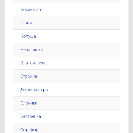
Космонавт
Нюня
Копуша
Неваляшка
Златовласка
Стройка
Дочки-матери
Слоники
Сестрёнка
Фыр-фыр