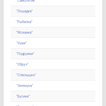
"Самолётик"
"Лошадка"
"Рыбалка"
"Мозаика"
"Ушки"
"Подружки"
"Обруч"
"Стёклышко"
"Зеленука"
"Бусики"