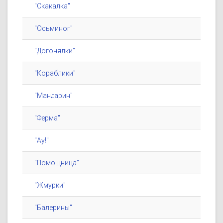
"Скакалка"
"Осьминог"
"Догонялки"
"Кораблики"
"Мандарин"
"Ферма"
"Ау!"
"Помощница"
"Жмурки"
"Балерины"