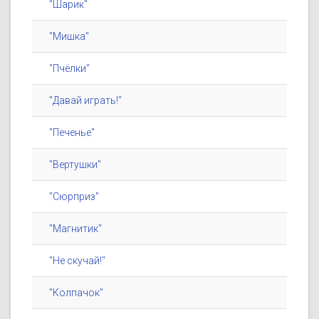
"Шарик"
"Мишка"
"Пчёлки"
"Давай играть!"
"Печенье"
"Вертушки"
"Сюрприз"
"Магнитик"
"Не скучай!"
"Колпачок"