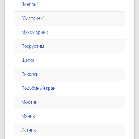
"Мелок"
"Листочек"
Мухоморчик
Похрустим
Щётка
Пикалки
Подъёмный кран
Мостик
Мячик
Лётчик