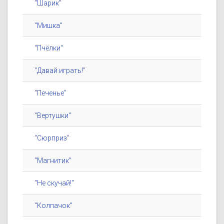
"Шарик"
"Мишка"
"Пчёлки"
"Давай играть!"
"Печенье"
"Вертушки"
"Сюрприз"
"Магнитик"
"Не скучай!"
"Колпачок"