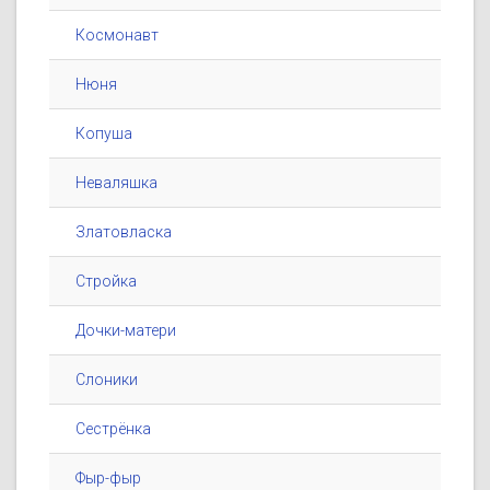
Космонавт
Нюня
Копуша
Неваляшка
Златовласка
Стройка
Дочки-матери
Слоники
Сестрёнка
Фыр-фыр