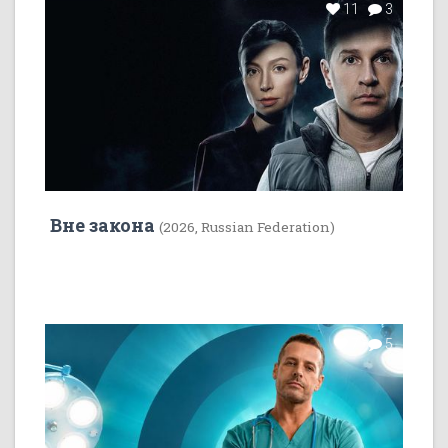
11
3
Вне закона
(2026, Russian Federation)
7
5