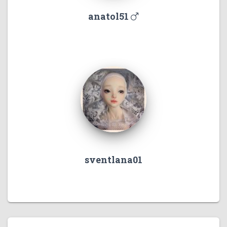
anatol51
sventlana01