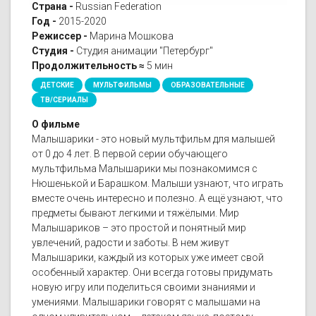
Страна -
Russian Federation
Год -
2015-2020
Режиссер -
Марина Мошкова
Студия -
Студия анимации "Петербург"
Продолжительность ≈
5 мин
ДЕТСКИЕ
МУЛЬТФИЛЬМЫ
ОБРАЗОВАТЕЛЬНЫЕ
ТВ/СЕРИАЛЫ
О фильме
Малышарики - это новый мультфильм для малышей
от 0 до 4 лет. В первой серии обучающего
мультфильма Малышарики мы познакомимся с
Нюшенькой и Барашком. Малыши узнают, что играть
вместе очень интересно и полезно. А ещё узнают, что
предметы бывают легкими и тяжёлыми. Мир
Малышариков – это простой и понятный мир
увлечений, радости и заботы. В нем живут
Малышарики, каждый из которых уже имеет свой
особенный характер. Они всегда готовы придумать
новую игру или поделиться своими знаниями и
умениями. Малышарики говорят с малышами на