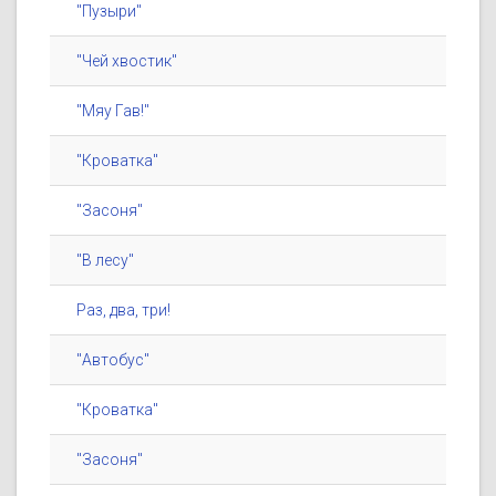
"Пузыри"
"Чей хвостик"
"Мяу Гав!"
"Кроватка"
"Засоня"
"В лесу"
Раз, два, три!
"Автобус"
"Кроватка"
"Засоня"