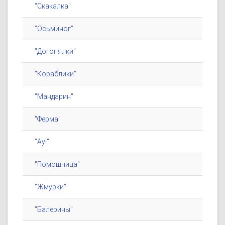
"Скакалка"
"Осьминог"
"Догонялки"
"Кораблики"
"Мандарин"
"Ферма"
"Ау!"
"Помощница"
"Жмурки"
"Балерины"