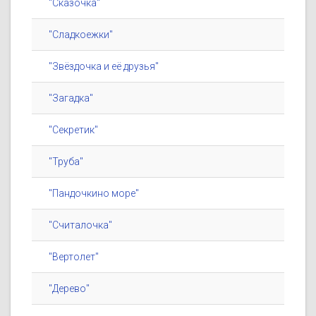
"Сказочка"
"Сладкоежки"
"Звёздочка и её друзья"
"Загадка"
"Секретик"
"Труба"
"Пандочкино море"
"Считалочка"
"Вертолет"
"Дерево"