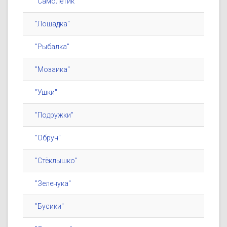
"Самолётик"
"Лошадка"
"Рыбалка"
"Мозаика"
"Ушки"
"Подружки"
"Обруч"
"Стёклышко"
"Зеленука"
"Бусики"