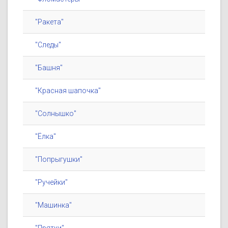
"Ракета"
"Следы"
"Башня"
"Красная шапочка"
"Солнышко"
"Ёлка"
"Попрыгушки"
"Ручейки"
"Машинка"