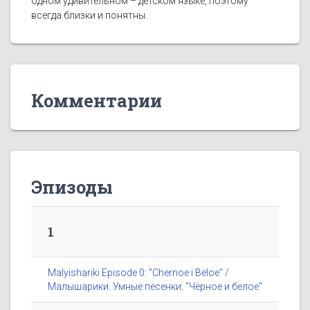
одном удивительном – детском языке, поэтому
всегда близки и понятны.
Комментарии
Эпизоды
1
Malyishariki Episode 0: "Chernoe i Beloe" /
Малышарики. Умные песенки: "Чёрное и белое"