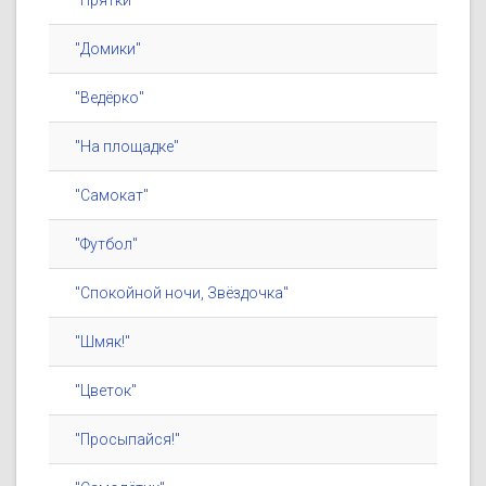
"Прятки"
"Домики"
"Ведёрко"
"На площадке"
"Самокат"
"Футбол"
"Спокойной ночи, Звёздочка"
"Шмяк!"
"Цветок"
"Просыпайся!"