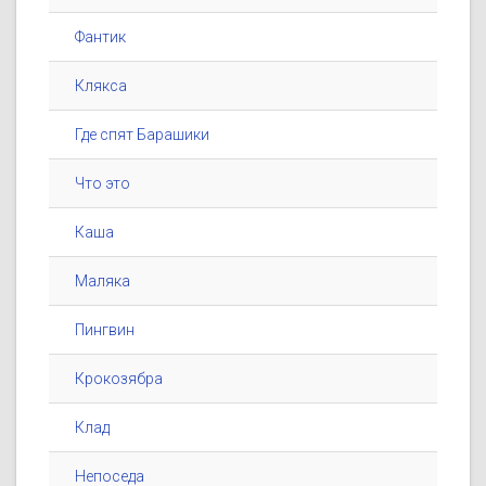
Фантик
Клякса
Где спят Барашики
Что это
Каша
Маляка
Пингвин
Крокозябра
Клад
Непоседа