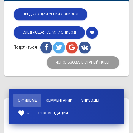
ПРЕДЫДУЩАЯ СЕРИЯ / ЭПИЗОД
favorite
СЛЕДУЮЩАЯ СЕРИЯ / ЭПИЗОД
Поделиться
ИСПОЛЬЗОВАТЬ СТАРЫЙ ПЛЕЕР
О ФИЛЬМЕ
КОММЕНТАРИИ
ЭПИЗОДЫ
favorite
5
РЕКОМЕНДАЦИИ