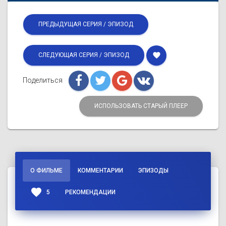
ПРЕДЫДУЩАЯ СЕРИЯ / ЭПИЗОД
favorite
СЛЕДУЮЩАЯ СЕРИЯ / ЭПИЗОД
Поделиться
ИСПОЛЬЗОВАТЬ СТАРЫЙ ПЛЕЕР
О ФИЛЬМЕ
КОММЕНТАРИИ
ЭПИЗОДЫ
favorite
5
РЕКОМЕНДАЦИИ