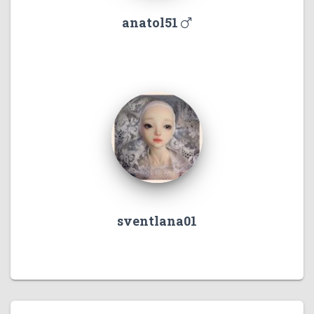
anatol51
sventlana01