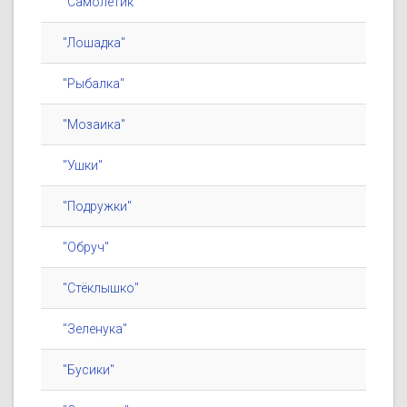
"Самолётик"
"Лошадка"
"Рыбалка"
"Мозаика"
"Ушки"
"Подружки"
"Обруч"
"Стёклышко"
"Зеленука"
"Бусики"