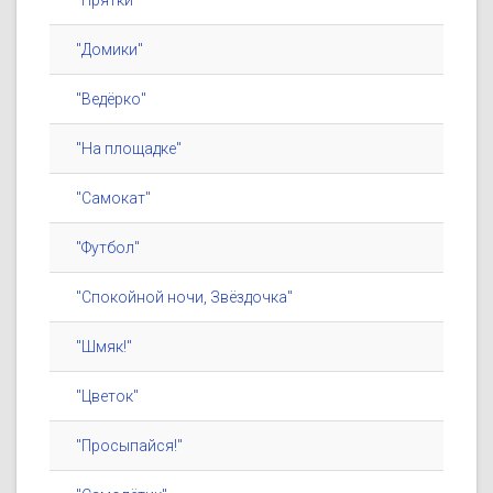
"Прятки"
"Домики"
"Ведёрко"
"На площадке"
"Самокат"
"Футбол"
"Спокойной ночи, Звёздочка"
"Шмяк!"
"Цветок"
"Просыпайся!"