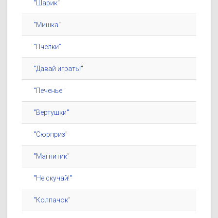
"Шарик"
"Мишка"
"Пчёлки"
"Давай играть!"
"Печенье"
"Вертушки"
"Сюрприз"
"Магнитик"
"Не скучай!"
"Колпачок"