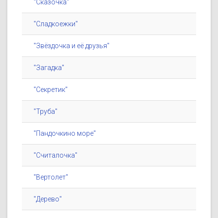
"Сказочка"
"Сладкоежки"
"Звёздочка и её друзья"
"Загадка"
"Секретик"
"Труба"
"Пандочкино море"
"Считалочка"
"Вертолет"
"Дерево"