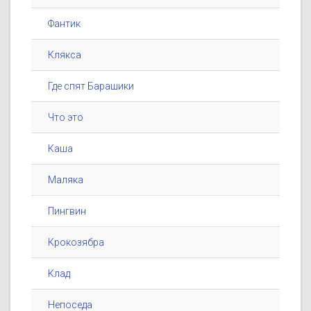
Фантик
Клякса
Где спят Барашики
Что это
Каша
Маляка
Пингвин
Крокозябра
Клад
Непоседа