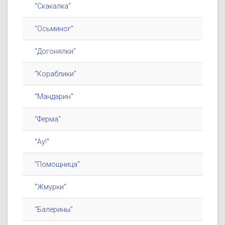
"Скакалка"
"Осьминог"
"Догонялки"
"Кораблики"
"Мандарин"
"Ферма"
"Ау!"
"Помощница"
"Жмурки"
"Балерины"