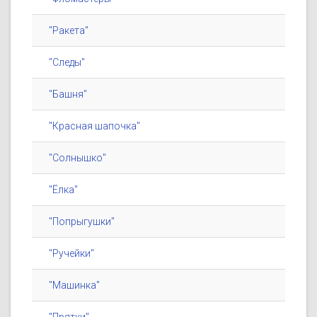
"Ракета"
"Следы"
"Башня"
"Красная шапочка"
"Солнышко"
"Ёлка"
"Попрыгушки"
"Ручейки"
"Машинка"