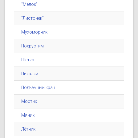
"Мелок"
"Листочек"
Мухоморчик
Похрустим
Щётка
Пикалки
Подъёмный кран
Мостик
Мячик
Лётчик