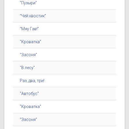
"Пузыри"
"Чей хвостик"
"Мяу Гав!"
"Кроватка"
"Засоня"
"В лесу"
Раз, два, три!
"Автобус"
"Кроватка"
"Засоня"