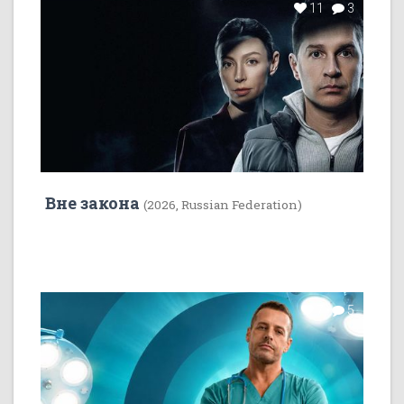
11
3
Вне закона
(2026, Russian Federation)
7
5