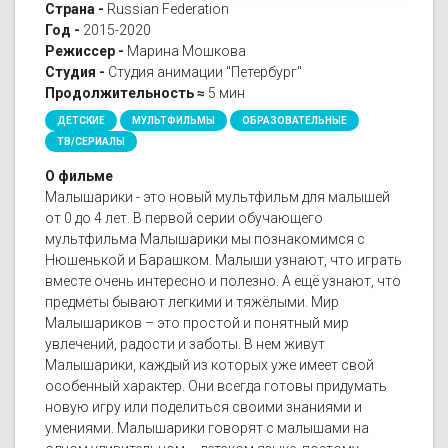
Страна -
Russian Federation
Год -
2015-2020
Режиссер -
Марина Мошкова
Студия -
Студия анимации "Петербург"
Продолжительность ≈
5 мин
ДЕТСКИЕ
МУЛЬТФИЛЬМЫ
ОБРАЗОВАТЕЛЬНЫЕ
ТВ/СЕРИАЛЫ
О фильме
Малышарики - это новый мультфильм для малышей
от 0 до 4 лет. В первой серии обучающего
мультфильма Малышарики мы познакомимся с
Нюшенькой и Барашком. Малыши узнают, что играть
вместе очень интересно и полезно. А ещё узнают, что
предметы бывают легкими и тяжёлыми. Мир
Малышариков – это простой и понятный мир
увлечений, радости и заботы. В нем живут
Малышарики, каждый из которых уже имеет свой
особенный характер. Они всегда готовы придумать
новую игру или поделиться своими знаниями и
умениями. Малышарики говорят с малышами на