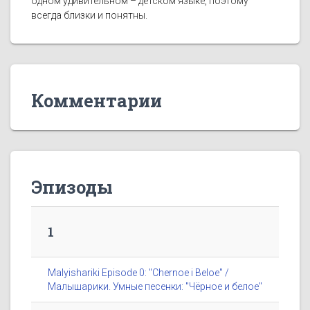
одном удивительном – детском языке, поэтому
всегда близки и понятны.
Комментарии
Эпизоды
1
Malyishariki Episode 0: "Chernoe i Beloe" /
Малышарики. Умные песенки: "Чёрное и белое"