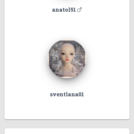
anatol51
sventlana01