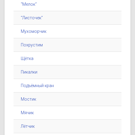
"Мелок"
"Листочек"
Мухоморчик
Похрустим
Щётка
Пикалки
Подъёмный кран
Мостик
Мячик
Лётчик