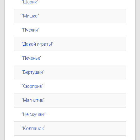
"Шарик"
"Мишка"
"Пчёлки"
"Давай играть!"
"Печенье"
"Вертушки"
"Сюрприз"
"Магнитик"
"Не скучай!"
"Колпачок"