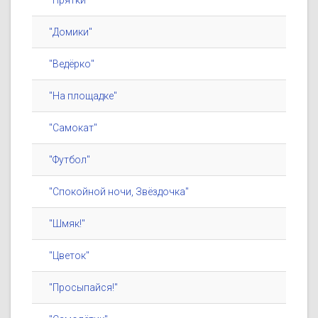
"Прятки"
"Домики"
"Ведёрко"
"На площадке"
"Самокат"
"Футбол"
"Спокойной ночи, Звёздочка"
"Шмяк!"
"Цветок"
"Просыпайся!"