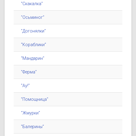
"Скакалка"
"Осьминог"
"Догонялки"
"Кораблики"
"Мандарин"
"Ферма"
"Ау!"
"Помощница"
"Жмурки"
"Балерины"