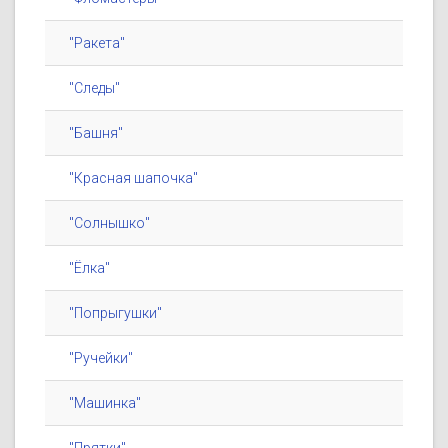
"Ракета"
"Следы"
"Башня"
"Красная шапочка"
"Солнышко"
"Ёлка"
"Попрыгушки"
"Ручейки"
"Машинка"