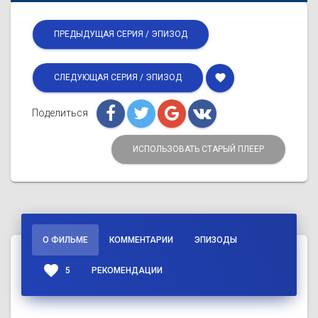
ПРЕДЫДУЩАЯ СЕРИЯ / ЭПИЗОД
favorite
СЛЕДУЮЩАЯ СЕРИЯ / ЭПИЗОД
Поделиться
ИСПОЛЬЗОВАТЬ СТАРЫЙ ПЛЕЕР
О ФИЛЬМЕ
КОММЕНТАРИИ
ЭПИЗОДЫ
favorite
5
РЕКОМЕНДАЦИИ