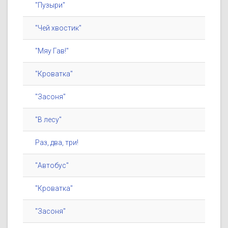
"Пузыри"
"Чей хвостик"
"Мяу Гав!"
"Кроватка"
"Засоня"
"В лесу"
Раз, два, три!
"Автобус"
"Кроватка"
"Засоня"