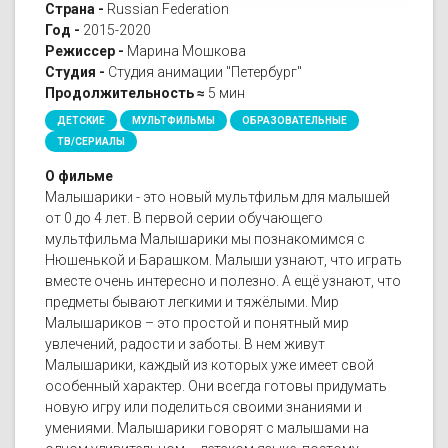
Страна -
Russian Federation
Год -
2015-2020
Режиссер -
Марина Мошкова
Студия -
Студия анимации "Петербург"
Продолжительность ≈
5 мин
ДЕТСКИЕ
МУЛЬТФИЛЬМЫ
ОБРАЗОВАТЕЛЬНЫЕ
ТВ/СЕРИАЛЫ
О фильме
Малышарики - это новый мультфильм для малышей
от 0 до 4 лет. В первой серии обучающего
мультфильма Малышарики мы познакомимся с
Нюшенькой и Барашком. Малыши узнают, что играть
вместе очень интересно и полезно. А ещё узнают, что
предметы бывают легкими и тяжёлыми. Мир
Малышариков – это простой и понятный мир
увлечений, радости и заботы. В нем живут
Малышарики, каждый из которых уже имеет свой
особенный характер. Они всегда готовы придумать
новую игру или поделиться своими знаниями и
умениями. Малышарики говорят с малышами на