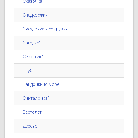
"Сказочка"
"Сладкоежки"
"Звёздочка и её друзья"
"Загадка"
"Секретик"
"Труба"
"Пандочкино море"
"Считалочка"
"Вертолет"
"Дерево"