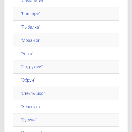
"Самолётик"
"Лошадка"
"Рыбалка"
"Мозаика"
"Ушки"
"Подружки"
"Обруч"
"Стёклышко"
"Зеленука"
"Бусики"