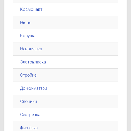
Космонавт
Нюня
Копуша
Неваляшка
Златовласка
Стройка
Дочки-матери
Слоники
Сестрёнка
Фыр-фыр