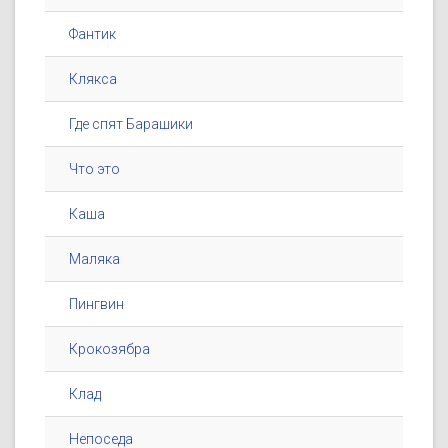
Фантик
Клякса
Где спят Барашики
Что это
Каша
Маляка
Пингвин
Крокозябра
Клад
Непоседа