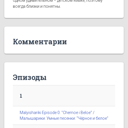
одном удивительном – детском языке, поэтому
всегда близки и понятны.
Комментарии
Эпизоды
1
Malyishariki Episode 0: "Chernoe i Beloe" /
Малышарики. Умные песенки: "Чёрное и белое"