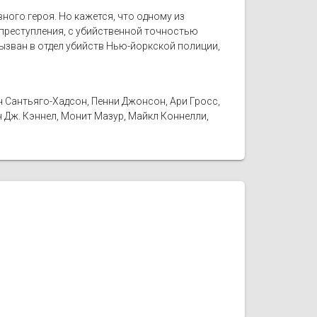
ного героя. Но кажется, что одному из
 преступления, с убийственной точностью
ызван в отдел убийств Нью-йоркской полиции,
н Сантьяго-Хадсон, Пенни Джонсон, Ари Гросс,
н Дж. Кэннел, Монит Мазур, Майкл Коннелли,