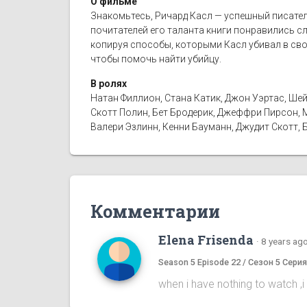
О фильме
Знакомьтесь, Ричард Касл — успешный писатель
почитателей его таланта книги понравились с
копируя способы, которыми Касл убивал в сво
чтобы помочь найти убийцу.
В ролях
Натан Филлион, Стана Катик, Джон Уэртас, Шей
Скотт Полин, Бет Бродерик, Джеффри Пирсон, М
Валери Эзлинн, Кенни Бауманн, Джудит Скотт, 
Комментарии
Elena Frisenda
·
8 years ag
Season 5 Episode 22 / Сезон 5 Серия
when i have nothing to watch ,i