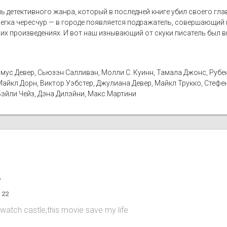
 детективного жанра, который в последней книге убил своего глав
легка чересчур — в городе появляется подражатель, совершающий
их произведениях. И вот наш изнывающий от скуки писатель был в
мус Девер, Сьюзэн Салливан, Молли С. Куинн, Тамала Джонс, Рубе
айкл Дорн, Виктор Уэбстер, Джулиана Девер, Майкл Трукко, Стефе
Бэйли Чейз, Дэна Дилэйни, Макс Мартини
o
 22
 watch castle,this movie save my life