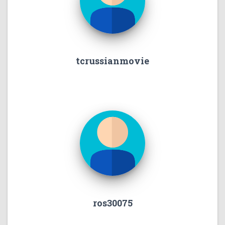
tcrussianmovie
ros30075