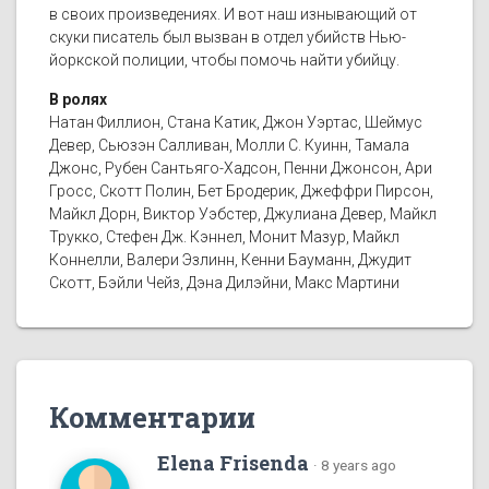
в своих произведениях. И вот наш изнывающий от
скуки писатель был вызван в отдел убийств Нью-
йоркской полиции, чтобы помочь найти убийцу.
В ролях
Натан Филлион, Стана Катик, Джон Уэртас, Шеймус
Девер, Сьюзэн Салливан, Молли С. Куинн, Тамала
Джонс, Рубен Сантьяго-Хадсон, Пенни Джонсон, Ари
Гросс, Скотт Полин, Бет Бродерик, Джеффри Пирсон,
Майкл Дорн, Виктор Уэбстер, Джулиана Девер, Майкл
Трукко, Стефен Дж. Кэннел, Монит Мазур, Майкл
Коннелли, Валери Эзлинн, Кенни Бауманн, Джудит
Скотт, Бэйли Чейз, Дэна Дилэйни, Макс Мартини
Комментарии
Elena Frisenda
·
8 years ago