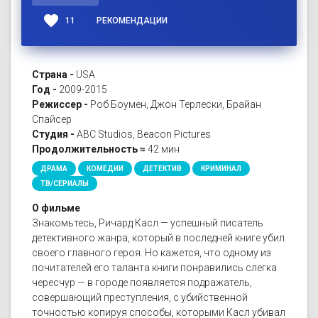
favorite
11
РЕКОМЕНДАЦИИ
Страна -
USA
Год -
2009-2015
Режиссер -
Роб Боумен, Джон Терлески, Брайан
Спайсер
Студия -
ABC Studios, Beacon Pictures
Продолжительность ≈
42 мин
ДРАМА
КОМЕДИИ
ДЕТЕКТИВ
КРИМИНАЛ
ТВ/СЕРИАЛЫ
О фильме
Знакомьтесь, Ричард Касл — успешный писатель
детективного жанра, который в последней книге убил
своего главного героя. Но кажется, что одному из
почитателей его таланта книги понравились слегка
чересчур — в городе появляется подражатель,
совершающий преступления, с убийственной
точностью копируя способы, которыми Касл убивал