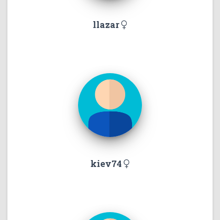
llazar
kiev74