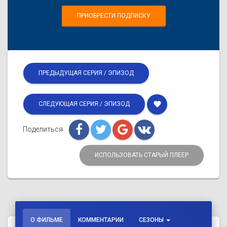
ПРИОБРЕСТИ ПОДПИСКУ
ПРЕДЫДУЩАЯ СЕРИЯ / ЭПИЗОД
favorite
СЛЕДУЮЩАЯ СЕРИЯ / ЭПИЗОД
Поделиться
ИСПОЛЬЗОВАТЬ СТАРЫЙ ПЛЕЕР
О ФИЛЬМЕ
КОММЕНТАРИИ
СЕЗОНЫ